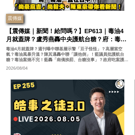
震傳媒
【震傳媒｜新聞！給問嗎？】EP613｜毒油4
月就蓋牌？盧秀燕轟中央護航台糖？府：毒油
一直在台中？「尚豪麻吉」尚毅夫、陳東豪帶
毒油4月就蓋牌？週刊曝中聯基層示警「豆子怪怪」？高層當空
氣？毒油風暴升溫？陳其邁轟中聯「讓他倒」！藍議員批護航台
你看新聞！
糖？毒油案燒不完！藍轟「南僑挨罰、台糖沒事」？政府吃案護
航？
2026/08/04