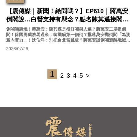
【震傳媒｜新聞！給問嗎？】EP610｜蔣萬安
倒閣說…白營支持有懸念？點名陳其邁接閣
揆！鋪陳？藍聲勢大漲？百里侯之戰已自信過
倒閣議題燒！蔣萬安：陳其邁是很好閣揆人選？蔣萬安二度提倒
閣！徐國勇喊放馬過來：韓國瑜第一個倒？批蔣萬安拋倒閣「為測
關？康仁俊、吳崑玉上線聊新聞！
黨內實力」！沈伯洋：別把台北當跳板？蔣萬安談倒閣遭酸殲滅民
眾黨！柯文哲：恐變賴清德墊腳石？
2026/07/29
1
2
3
4
5
>