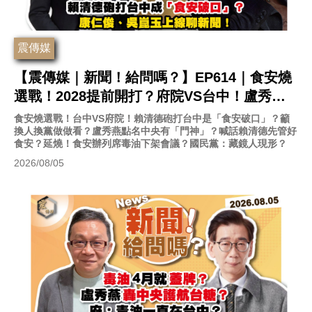
震傳媒
【震傳媒｜新聞！給問嗎？】EP614｜食安燒
選戰！2028提前開打？府院VS台中！盧秀燕
點名中央有「門神」？賴清德砲打台中成「食
食安燒選戰！台中VS府院！賴清德砲打台中是「食安破口」？籲
換人換黨做做看？盧秀燕點名中央有「門神」？喊話賴清德先管好
安破口」？康仁俊、吳崑玉上線聊新聞！
食安？延燒！食安辦列席毒油下架會議？國民黨：藏鏡人現形？
2026/08/05