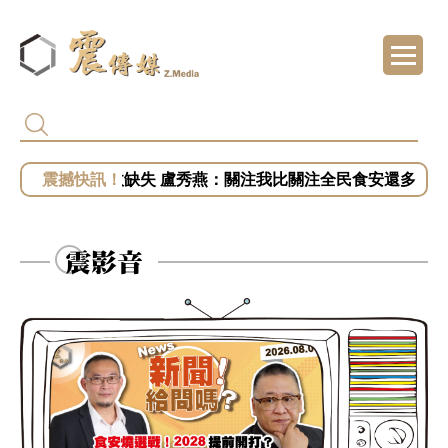
白營批徐佳青出國浪費公帑 王婉諭：搞錯方
被賴清德點名市政缺失 盧秀燕：關注我比關注全民食安還多
慈濟遭詐騙10.6億！陳時中籲道歉 蔣萬安：
開第一槍？秦慧珠籲鄭麗文立軍令狀！「這五
震影音
小英助攻新北！蔡英文任競總主委？蘇巧慧證