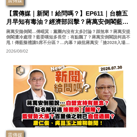
震傳媒
【震傳媒｜新聞！給問嗎？】EP611｜台糖五
月早知有毒油？經濟部回擊？蔣萬安倒閣藍白
踩煞車？高嘉瑜、顏若芳參上！ \
蔣萬安拋倒閣…傅崐萁：黨團內沒有太多討論？踩煞車？蔣萬安提
倒閣遭冷處理？藍委嘆短多長空：有點飄了？蔣萬安倒閣說柯昌不
甩！傳藍擬禮讓5席不分區？…內幕？綠批蔣萬安「搶2028入場
券」？
2026/08/02
震傳媒