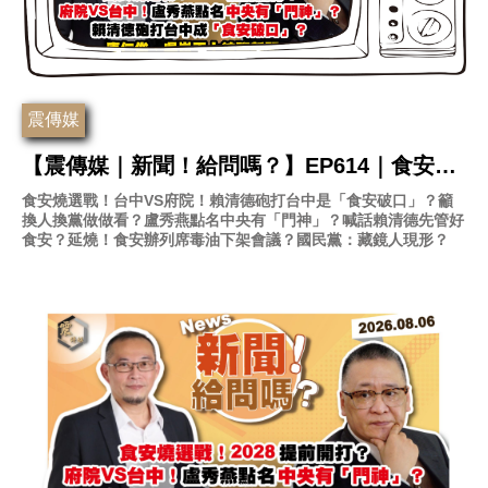
震傳媒
【震傳媒｜新聞！給問嗎？】EP614｜食安燒
選戰！2028提前開打？府院VS台中！盧秀燕
食安燒選戰！台中VS府院！賴清德砲打台中是「食安破口」？籲
換人換黨做做看？盧秀燕點名中央有「門神」？喊話賴清德先管好
點名中央有「門神」？賴清德砲打台中成「食
食安？延燒！食安辦列席毒油下架會議？國民黨：藏鏡人現形？
安破口」？康仁俊、吳崑玉上線聊新聞！