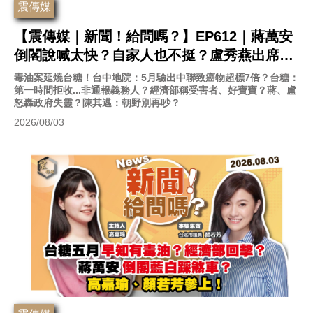
震傳媒
【震傳媒｜新聞！給問嗎？】EP612｜蔣萬安
倒閣說喊太快？自家人也不挺？盧秀燕出席白
黨慶…表態2028「向前行」？康仁俊、陳敏鳳
毒油案延燒台糖！台中地院：5月驗出中聯致癌物超標7倍？台糖：
第一時間拒收...非通報義務人？經濟部稱受害者、好寶寶？蔣、盧
上線聊新聞！
怒轟政府失靈？陳其邁：朝野別再吵？
2026/08/03