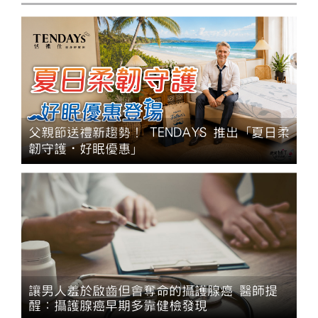
父親節送禮新趨勢！ TENDAYS 推出「夏日柔
韌守護・好眠優惠」
讓男人羞於啟齒但會奪命的攝護腺癌 醫師提
醒：攝護腺癌早期多靠健檢發現