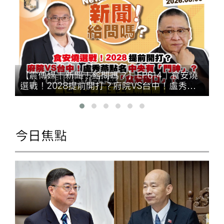
【震傳媒｜新聞！給問嗎？】EP614｜食安燒
選戰！2028提前開打？府院VS台中！盧秀燕
過
點名中央有「門神」？賴清德砲打台中成「食
安破口」？康仁俊、吳崑玉上線聊新聞！
今日焦點