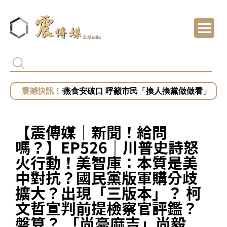
美中科技戰不斷升溫！美國務次卿會見谷立言
台糖粗油未進廠有無責任？時力：通報規範不
賴清德批盧秀燕食安破口 中市府反擊「民主最
衛福部公布毒油下架會議紀錄 國民黨：食安
清德赴台中批盧秀燕食安破口 呼籲市民「換人換黨做做看」
【震傳媒｜新聞！給問
嗎？】EP526｜川普史詩怒
火行動！美智庫：本質是美
中對抗？國民黨版軍購分歧
擴大？出現「三版本」？ 柯
文哲宣判前提檢察官評鑑？
盤算？ 「尚豪麻吉」尚毅