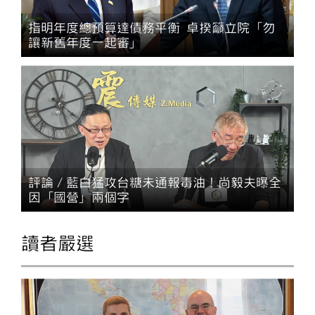
指明年度總預算達債務平衡 卓揆籲立院「勿
讓新舊年度一起審」
評論／藍白猛攻台糖未通報毒油！尚毅夫曝全
因「國營」兩個字
讀者嚴選