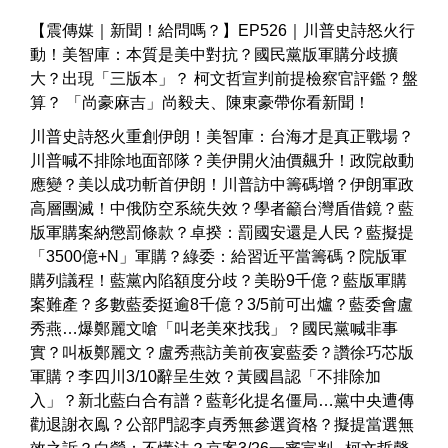
【震傳媒｜新聞！給問嗎？】EP526｜川普史詩怒火行
動！美智庫：本質是美中對抗？國民黨版軍購分歧擴
大？出現「三版本」？ 柯文哲宣判前提檢察官評鑑？盤
算？ 「尚豪麻吉」尚毅夫、陳東豪帶你看新聞！
川普史詩怒火重創伊朗！美智庫：台海才是真正戰場？
川普喊不排除地面部隊？美伊開火油價飆升！政院啟動
應變？美以成功斬首伊朗！川普訪中籌碼增？伊朗軍政
高層團滅！中俄防空系統失效？學者籲台灣盾借鏡？藍
版軍購案納懲罰條款？卓揆：罰國安還是人民？藍擬提
「3500億+N」軍購？綠委：給習近平當籌碼？院版軍
購列議程！藍黨內陷額度分歧？美盼9千億？藍版軍購
案難產？多數藍委挺逾8千億？3/5前可出爐？藍委會盧
秀燕…爆鄭麗文嗆「叫老美來找我」？國民黨喊非事
實？叫板鄭麗文？盧秀燕訪美前夜宴藍委？讚徐巧芯版
軍購？李四川3/10辭呈生效？黃國昌認「不排除加
入」？新北藍白合有譜？藍彰化提名僵局…黨中央遭傳
勸退謝衣鳯？公部門認李貞秀無參選資格？擬提當選無