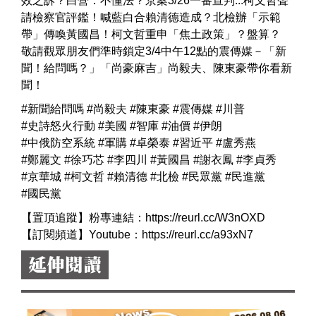
效之訴？白營：不懂法？京案3/26一審宣判...柯文哲聲
請檢察官評鑑！喊藍白合賴清德造成？北檢辦「示範
帶」傳喚黃國昌！柯文哲重申「焦土政策」？盤算？
敬請觀眾朋友們準時鎖定3/4中午12點的震傳媒－「新
聞！給問嗎？」「尚豪麻吉」尚毅夫、陳東豪帶你看新
聞！
#新聞給問嗎
#尚毅夫
#陳東豪
#震傳媒
#川普
#史詩怒火行動
#美國
#智庫
#油價
#伊朗
#中俄防空系統
#軍購
#卓榮泰
#習近平
#盧秀燕
#鄭麗文
#徐巧芯
#李四川
#黃國昌
#謝衣鳳
#李貞秀
#京華城
#柯文哲
#賴清德
#北檢
#民眾黨
#民進黨
#國民黨
【置頂追蹤】粉專連結：
https://reurl.cc/W3nOXD
【訂閱頻道】Youtube：
https://reurl.cc/a93xN7
延伸閱讀