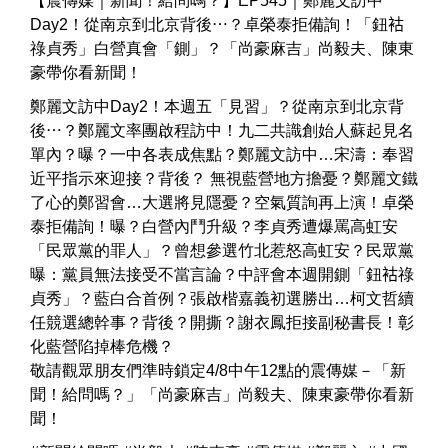
【震傳媒｜新聞！給問嗎？】EP545｜鄭麗文訪中
Day2！從南京到北京背後⋯？卓榮泰拒備詢！「鈕𧙖
祿貞秀」白營真會「鍘」？「尚豪麻吉」尚毅夫、陳東
豪帶你看新聞！
鄭麗文訪中Day2！本週五「見習」？從南京到北京背
後⋯？鄭麗文率團啟程訪中！九二共識創始人蘇起見名
單內？曝？一中各表成焦點？鄭麗文訪中…宋濤：奉習
近平指示來迎接？背後？ 無視藍營地方擔憂？鄭麗文鐵
了心的鄭習會…大選將見隱憂？空氣質詢再上演！卓榮
泰拒備詢！曝？白營內鬥升級？李貞秀遭爆罵高虹安
「民眾黨的罪人」？曾想參選竹北惹怒高虹安？民眾黨
曝：黨員無法接受不當言論？中評會本週開鍘「鈕𧙖祿
貞秀」？藍白合首例？張啟楷嘉義初選勝出…柯文哲續
任競選總幹事？背後？開撕？謝衣鳳拒接副秘書長！彰
化藍營陷掉棒危機？
敬請觀眾朋友們準時鎖定4/8中午12點的震傳媒－「新
聞！給問嗎？」「尚豪麻吉」尚毅夫、陳東豪帶你看新
聞！