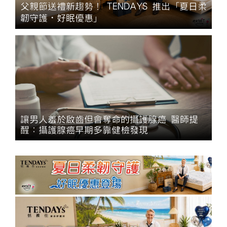
父親節送禮新趨勢！ TENDAYS 推出「夏日柔
韌守護・好眠優惠」
讓男人羞於啟齒但會奪命的攝護腺癌 醫師提
醒：攝護腺癌早期多靠健檢發現