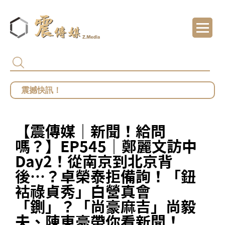
代頒林榮基褒揚令 卓揆：自由民主終會在每
總統府批部分媒體「片面解讀」 王鴻薇批死
館長遭爆職場性騷擾？ 勞動部：若查明屬實最
【震傳媒｜新聞！給問
鄭麗文勝選國民黨主席 王鴻薇曝首要任務：20
嗎？】EP545｜鄭麗文訪中
Day2！從南京到北京背
後⋯？卓榮泰拒備詢！「鈕
𧙖祿貞秀」白營真會
「鍘」？「尚豪麻吉」尚毅
夫、陳東豪帶你看新聞！