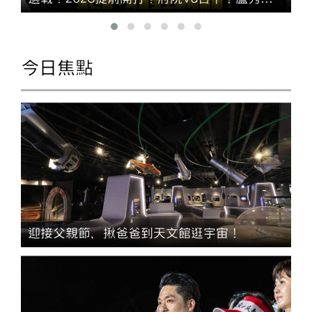
過
點名中央有「門神」？賴清德砲打台中成「食
安破口」？康仁俊、吳崑玉上線聊新聞！
今日焦點
迎接父親節，揪爸爸到天文館逛宇宙！