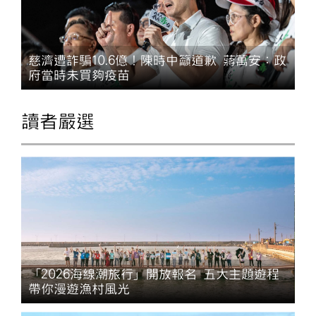
慈濟遭詐騙10.6億！陳時中籲道歉 蔣萬安：政
府當時未買夠疫苗
讀者嚴選
「2026海線潮旅行」開放報名 五大主題遊程
帶你漫遊漁村風光