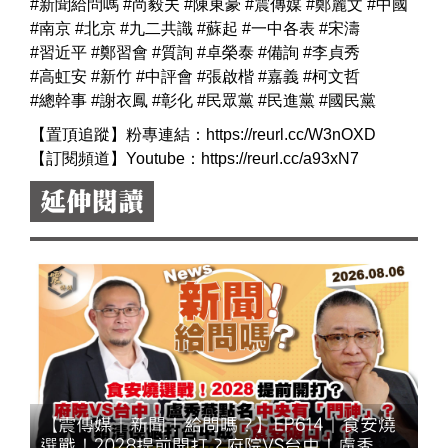
#新聞給問嗎
#尚毅夫
#陳東豪
#震傳媒
#鄭麗文
#中國
#南京
#北京
#九二共識
#蘇起
#一中各表
#宋濤
#習近平
#鄭習會
#質詢
#卓榮泰
#備詢
#李貞秀
#高虹安
#新竹
#中評會
#張啟楷
#嘉義
#柯文哲
#總幹事
#謝衣鳳
#彰化
#民眾黨
#民進黨
#國民黨
【置頂追蹤】粉專連結：
https://reurl.cc/W3nOXD
【訂閱頻道】Youtube：
https://reurl.cc/a93xN7
延伸閱讀
【震傳媒｜新聞！給問嗎？】EP614｜食安燒
選戰！2028提前開打？府院VS台中！盧秀燕