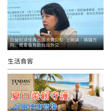
白營批徐佳青出國浪費公帑 王婉諭：搞錯方
向、僑委會有助台灣外交
生活食客