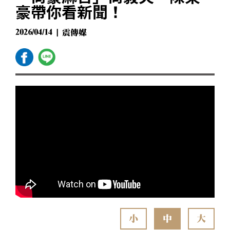
豪帶你看新聞！
2026/04/14 | 震傳媒
小
中
大