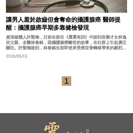
讓男人羞於啟齒但會奪命的攝護腺癌 醫師提
醒：攝護腺癌早期多靠健檢發現
資深媒體人許聖梅，日前在節目《震震有詞》中談到音樂才女林逸
欣父親、名醫林春銘，因攝護腺癌離世的故事，在社群上引起廣泛
關注。許聖梅提到，林春銘生前即使承受癌症骨轉移帶來的劇烈疼
痛，仍堅持牽著女兒走上紅毯，深厚父女情感令人鼻酸，也讓社會
2026/05/15
再次關注男性攝護腺健康問題。
1