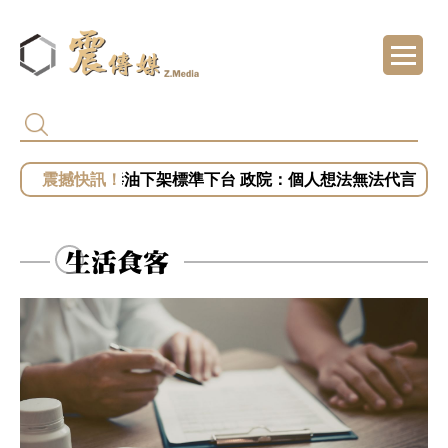
黎智英2月遭重判20年 港府終止壹傳媒調查 
姜至剛、許輔為毒油下架標準下台 政院：個人想法無法代言
專訪／台糖捲毒油案喊告福懋！藍白緊咬知情
專訪／毒油案讓2028提前開打？盧秀燕、蔣萬
生活食客
專訪／台中挨批食安破口！盧秀燕抗賴聲勢漲