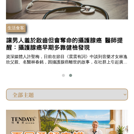
生活食客
 醫師提
父親節送禮新趨勢！ TENDAYS 推出「
柔韌守護・好眠優惠」
音樂才女林逸
以 MIT 健康睡眠，陪伴爸爸放鬆每一晚
群上引起廣泛
帶來的劇烈疼
酸，也讓社會