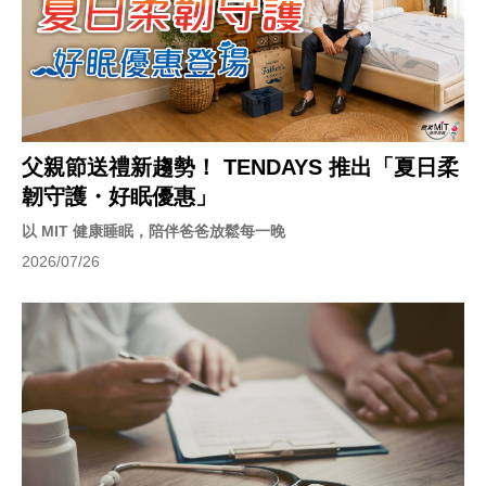
父親節送禮新趨勢！ TENDAYS 推出「夏日柔
韌守護・好眠優惠」
以 MIT 健康睡眠，陪伴爸爸放鬆每一晚
2026/07/26