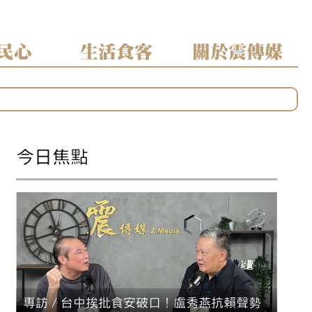
民心
生活食客
關於震傳媒
區」焦點
分裂
今日焦點
專訪／台中挨批食安破口！盧秀燕抗賴聲勢