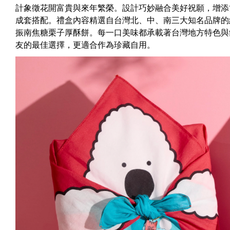
計象徵花開富貴與來年繁榮。設計巧妙融合美好祝願，增添
成套搭配。禮盒內容精選自台灣北、中、南三大知名品牌的
振南焦糖栗子厚酥餅。每一口美味都承載著台灣地方特色與
友的最佳選擇，更適合作為珍藏自用。