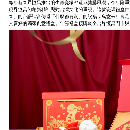
每年新春昇恆昌推出的生肖瓷罐都造成搶購風潮，今年隆重
現昇恆昌的創新精神與對台灣文化的重視。這款瓷罐禮盒由
春」的台語諧音傳遞「什麼都有剩」的祝福，寓意來年富足
人喜好的獨家創意禮盒。年節禮盒預購於全台昇恆昌門市與昇