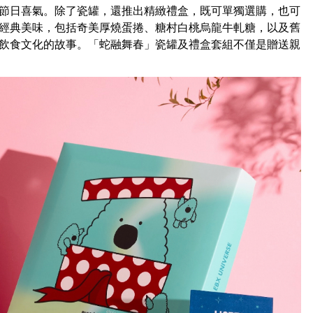
節日喜氣。除了瓷罐，還推出精緻禮盒，既可單獨選購，也可
經典美味，包括奇美厚燒蛋捲、糖村白桃烏龍牛軋糖，以及舊
飲食文化的故事。「蛇融舞春」瓷罐及禮盒套組不僅是贈送親