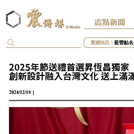
震點新聞
黎智英2
藍營點名
專訪／台
專訪／毒
專訪／台
2025年節送禮首選昇恆昌獨
創新設計融入台灣文化 送上滿
2024/12/18 |