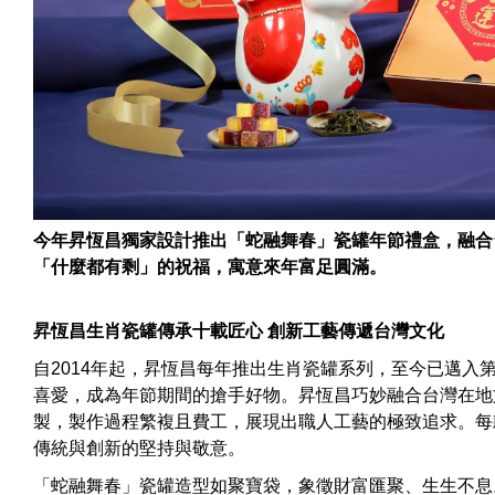
今年昇恆昌獨家設計推出「蛇融舞春」瓷罐年節禮盒，融合
「什麼都有剩」的祝福，寓意來年富足圓滿。
昇恆昌生肖瓷罐傳承十載匠心 創新工藝傳遞台灣文化
自2014年起，昇恆昌每年推出生肖瓷罐系列，至今已邁入
喜愛，成為年節期間的搶手好物。昇恆昌巧妙融合台灣在地
製，製作過程繁複且費工，展現出職人工藝的極致追求。每
傳統與創新的堅持與敬意。
「蛇融舞春」瓷罐造型如聚寶袋，象徵財富匯聚、生生不息