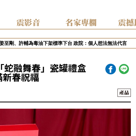
震影音
名家專欄
震撼
月遭重判20年 港府終止壹傳媒調查 稱已無續調查必要
姜至剛、許輔為毒油下架標準下台 政院：個人想法無法代言
糖捲毒油案喊告福懋！藍白緊咬知情未報？吳崑玉：轉移「2選
油案讓2028提前開打？盧秀燕、蔣萬安搶聲量 吳崑玉這樣說
中挨批食安破口！盧秀燕抗賴聲勢漲？吳崑玉：賴清德操作在野
家「蛇融舞春」瓷罐禮盒
滿新春祝福
產品