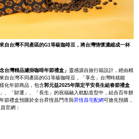
來自台灣不同產區的G1等級咖啡豆，將台灣情懷濃縮成一杯
念台灣精品濾掛咖啡年節禮盒」
靈感源自旅行箱設計，經由精
來自台灣不同產區的G1等級咖啡豆，「享念」台灣時就能
樣化年節商品，包含
郭元益2025年限定平安長生組春節禮盒
」、「財運」、「長生」的祝福融入糕點造型中，結合百年餅
年節禮盒預購於全台昇恆昌門市與
昇恆昌宅配網
可搶先預購，
恆昌官網：