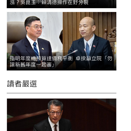
漲？吳崑玉：賴清德操作在野分裂
指明年度總預算達債務平衡 卓揆籲立院「勿
讓新舊年度一起審」
讀者嚴選