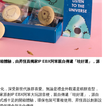
箱體驗，由昇恆昌獨家IP EBX阿笨親自傳遞「哇好運」，源
文化，深受新世代族群喜愛。無論是禮盒外觀還是糕餅造型，
原創IP EBX阿笨大玩諧音梗，親自傳遞「哇好運」，源自
式感十足的開箱體驗，環保包裝可重複使用。昇恆昌以創新設
環保理念與文化價值。