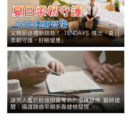
父親節送禮新趨勢！ TENDAYS 推出「夏日
柔韌守護・好眠優惠」
讓男人羞於啟齒但會奪命的攝護腺癌 醫師提
醒：攝護腺癌早期多靠健檢發現