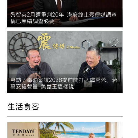
黎智英2月遭重判20年 港府終止壹傳媒調查
稱已無續調查必要
專訪／毒油案讓2028提前開打？盧秀燕、蔣
萬安搶聲量 吳崑玉這樣說
生活食客