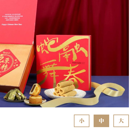
小
中
大