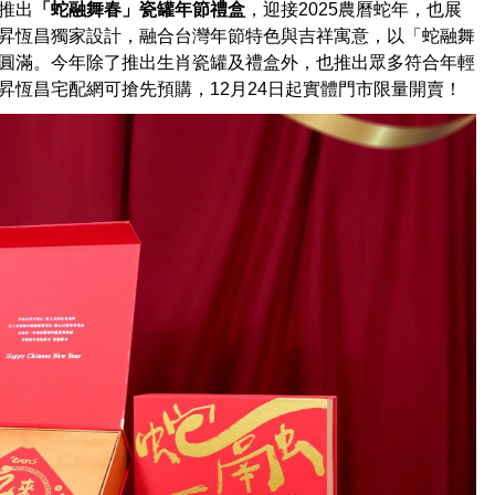
推出
「蛇融舞春」瓷罐年節禮盒
，迎接2025農曆蛇年，也展
昇恆昌獨家設計，融合台灣年節特色與吉祥寓意，以「蛇融舞
圓滿。今年除了推出生肖瓷罐及禮盒外，也推出眾多符合年輕
恆昌宅配網可搶先預購，12月24日起實體門市限量開賣！