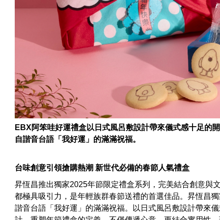
EBX阿笨哇好運禮盒以日式風呂敷設計帶來儀式感十足的開
自諧音台語「我好運」的滿滿祝福。
台味創意引領搶購熱潮 新世代必備的春節人氣禮盒
昇恆昌推出獨家2025年節限定禮盒系列，完美結合創意與
都極具吸引力，是年輕族群春節送禮的首選佳品。昇恆昌獨家
諧音台語「我好運」的滿滿祝福。以日式風呂敷設計帶來儀
計，重塑年節禮盒的定義，不僅傳遞心意，更結合實用性、