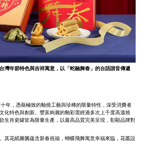
台灣年節特色與吉祥寓意，以「蛇融舞春」的台語諧音傳遞
第十年，憑藉極致的釉燒工藝與珍稀的限量特性，深受消費者
文化特色與創新。豐富絢麗的釉彩需經過多次上千度高溫燒
款生肖瓷罐皆為限量生產，以最高品質完美呈現，彰顯品牌對
。其花紙圖騰蘊含新春祝福，蝴蝶飛舞寓意幸福來臨，花叢設