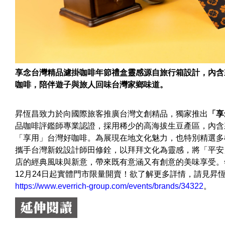
享念台灣精品濾掛咖啡年節禮盒靈感源自旅行箱設計，內含
咖啡，陪伴遊子與旅人回味台灣家鄉味道。
昇恆昌致力於向國際旅客推廣台灣文創精品，獨家推出
「享
品咖啡評鑑師專業認證，採用稀少的高海拔生豆產區，內含
「享用」台灣好咖啡。為展現在地文化魅力，也特別精選多
攜手台灣新銳設計師田修銓，以拜拜文化為靈感，將「平安
店的經典風味與新意，帶來既有意涵又有創意的美味享受。
12月24日起實體門市限量開賣！欲了解更多詳情，請見昇
https://www.everrich-group.com/events/brands/34322
。
延伸閱讀