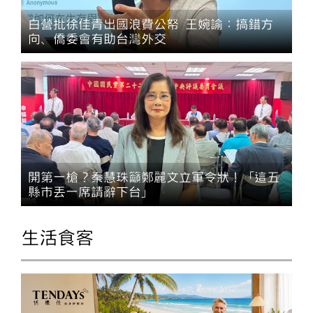
白營批徐佳青出國浪費公帑 王婉諭：搞錯方
向、僑委會有助台灣外交
開第一槍？秦慧珠籲鄭麗文立軍令狀！「這五
縣市丟一席請辭下台」
生活食客