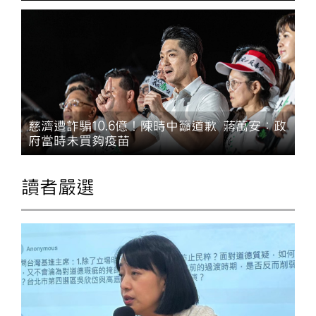
慈濟遭詐騙10.6億！陳時中籲道歉 蔣萬安：政
府當時未買夠疫苗
讀者嚴選