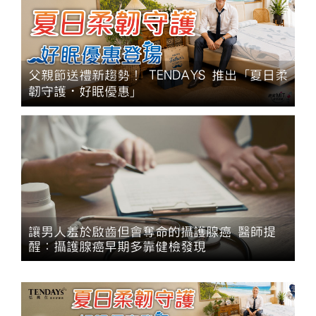
父親節送禮新趨勢！ TENDAYS 推出「夏日柔
韌守護・好眠優惠」
讓男人羞於啟齒但會奪命的攝護腺癌 醫師提
醒：攝護腺癌早期多靠健檢發現