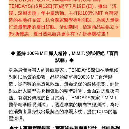
TENDAYS自6月12日(五)起至7月19日(日)，推出「沉
浸．深層柔睡」年中慶活動。主打以100% MIT 台灣製
造的在地好品質，結合獨家醫學專利測試，為國人量身
打造最無壓的夏日好眠。活動期間，指定商品結帳立享
95 折優惠，夏日透氣寢具更享有 77 折專屬禮遇！
◆ 堅持 100% MIT 職人精神，M.M.T. 測試拒絕「盲目
試躺」◆
身為最懂台灣人的睡眠專家，TENDAYS深知在地氣候
對睡眠品質的影響。品牌始終堅持100% MIT台灣製
造，從布料的高透氣散熱、無毒環保的嚴格把關，到針
對亞洲人體型與脊椎弧度的精準計算，全面對抗夏夜悶
熱。有別於傳統的盲目試躺，TENDAYS獨家「M.M.T.
醫學精準睡眠測試」，透過專業的肌肉神經測試，為每
位消費者量身找出最契合的專屬床枕，提供101%的無
壓深眠。
◆大人專屬釋壓提案：葉蔓緣冬夏兩用設計、舒眠系列