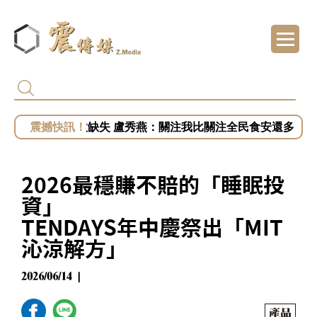
白營批徐佳青出國浪費公帑 王婉諭：搞錯方
被賴清德點名市政缺失 盧秀燕：關注我比關注全民食安還多
慈濟遭詐騙10.6億！陳時中籲道歉 蔣萬安：
開第一槍？秦慧珠籲鄭麗文立軍令狀！「這五
2026最穩賺不賠的「睡眠投
小英助攻新北！蔡英文任競總主委？蘇巧慧證
資」
TENDAYS年中慶祭出「MIT
沁涼解方」
2026/06/14 |
產品