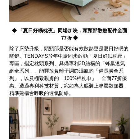
◆ 「夏日好眠枕夜」同場加映，頭頸部散熱配件全面
77折 ◆
除了床墊升級，頭頸部是否能有效散熱更是夏日好眠的
關鍵。TENDAYS於年中慶同步啟動「夏日好眠枕夜」
專區，指定枕頭系列、具備專利3D結構的「蜂巢透氣
網全系列」、能釋放負離子調節濕氣的「備長炭全系
列」，以及極致親膚的「100%棉枕巾」，全面77折優
惠。透過專利科技材質，宛如為大腦裝上專屬散熱器，
精準建構會呼吸的透氣防線。