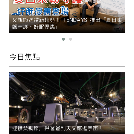
父親節送禮新趨勢！ TENDAYS 推出「夏日柔
韌守護・好眠優惠」
今日焦點
迎接父親節，揪爸爸到天文館逛宇宙！