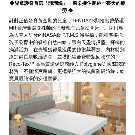
◆兒童護脊首選「珊瑚海」：溫柔接住跑跳一整天的疲
勞 ◆
針對正值發育黃金期的兒童，TENDAYS則推出曾榮獲
MIT台灣金選獎殊榮的「珊瑚海兒童護脊床」。採用專
為太空人研發的NASA級 P.T.M.S 減壓棉，能精準撐托
孩子發育中的脊椎自然曲線，讓白天盡情投籃、揮棒的
滿滿活力，在夜裡獲得最溫柔的修復與釋放。內材特別
添加備長炭吸濕除臭，並搭配結合寶特瓶回收材的
Reco-Tex™ 高品質環保涼感紗與 Polygiene® 國際認證
材質，不僅涼爽親膚，更構築強大的抗菌防蟎防線，給
寶貝最純淨的安穩童夢。