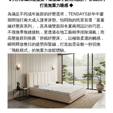
打造無重力睡感 ◆
為滿足不同成年族群的紓壓需求，TENDAYS於年中慶
期間強打兩大成人護脊床墊。怕悶熱的民眾首選「葉蔓
緣紓壓床系列」，其具備雙面與冬夏兩用設計的巧思，
不僅換季無縫接軌，更透過在地工藝精準排除濕氣；而
高壓族群則推薦「舒眠紓壓床」，以極致柔適的觸感，
瞬間釋放整日的疲勞與緊繃，打造如雲朵般一秒切換
「飛航模式」的無重力放鬆體驗。