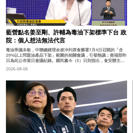
藍營點名姜至剛、許輔為毒油下架標準下台 政
院：個人想法無法代言
毒油爭議未歇，中聯總經理余凌冲列席食藥署7月4日召開的「含
20%以上問題油產品下架」範圍的相關會議，引發熱議；衛福部昨
日為此公布當日會議紀錄。國民黨今（5）日則指出，食安辦主任
許輔會中替業者擔心，應被撤職；並質疑食藥署長會中刻意引導會
2026-08-06
議結論方向，也應為20%標準造成的食安疑慮下台。對此，行政院
稱，政院同仁的個人想法，無法代為發言。