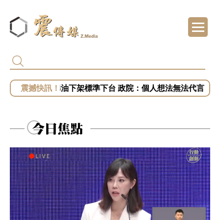
黎智英2月遭重判20年 港府終止壹傳媒調查 
姜至剛、許輔為毒油下架標準下台 政院：個人想法無法代言
專訪／台糖捲毒油案喊告福懋！藍白緊咬知情
專訪／毒油案讓2028提前開打？盧秀燕、蔣萬
今日焦點
專訪／台中挨批食安破口！盧秀燕抗賴聲勢漲