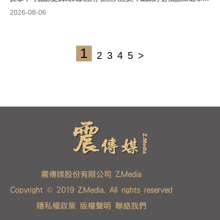
言。對此，政治評論員吳崑玉今（6）日在《震傳媒》網路節目
2026-08-06
《新聞！給問嗎？》接受主持人康仁俊專訪時說，「盧媽對抗賴清
德的形象又出來了！」指賴清德透過拉抬盧秀燕聲勢來跟蔣萬安平
衡，因為賴清德在2024年總統大選，就是靠操作藍白分裂當選。
1
2
3
4
5
>
震傳媒股份有限公司 Z.Media
Copyright © 2019 Z.Media. All rights reserved
隱私權政策
版權聲明
聯絡我們