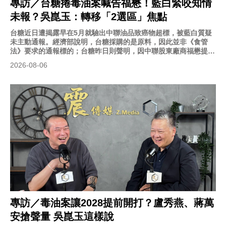
專訪／台糖捲毒油案喊告福懋！藍白緊咬知情
未報？吳崑玉：轉移「2選區」焦點
台糖近日遭揭露早在5月就驗出中聯油品致癌物超標，被藍白質疑
未主動通報。經濟部說明，台糖採購的是原料，因此並非《食管
法》要求的通報標的；台糖昨日則聲明，因中聯股東廠商福懋提供
中聯油源，造成商譽受損、商品下架，宣布決定向其提告。政治評
2026-08-06
論員吳崑玉今（6）日在《震傳媒》網路節目《新聞！給問嗎？》
接受主持人康仁俊專訪時表示，藍營是在轉移焦點，否則桃園藍委
萬美玲之子佀廣洋，以及台北的虐兒案、國小霸凌案的爭議又引起
討論。
專訪／毒油案讓2028提前開打？盧秀燕、蔣萬
安搶聲量 吳崑玉這樣說