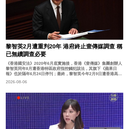
黎智英2月遭重判20年 港府終止壹傳媒調查 稱
已無續調查必要
《香港國安法》2020年6月底實施後，香港《壹傳媒》集團創辦人
黎智英同年8月遭香港特區政府指控觸犯該法，其旗下《蘋果日
報》也於隔年6月24日停刊；最終，黎智英今年2月9日遭香港高等
法院重判20年。香港政府本月5日指出，香港財政司長陳茂波依據
2026-08-06
《公司條例》指示審查員終止調查《壹傳媒》事務，審查員任期也
已於7月27日屆滿，並指《壹傳媒》已遭法院勒令清盤、其前高層
人員涉也因涉國安案件遭判刑，認為已無繼續調查必要。