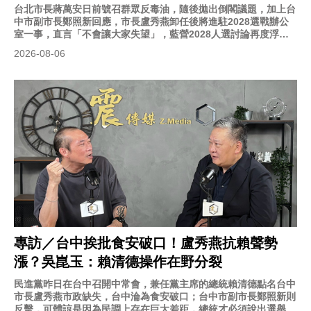
台北市長蔣萬安日前號召群眾反毒油，隨後拋出倒閣議題，加上台
中市副市長鄭照新回應，市長盧秀燕卸任後將進駐2028選戰辦公
室一事，直言「不會讓大家失望」，藍營2028人選討論再度浮上
檯面。政治評論員吳崑玉今（6）日在《震傳媒》網路節目《新
2026-08-06
聞！給問嗎？》接受主持人康仁俊專訪時表示，蔣萬安拋出倒閣，
讓他2028年的機會與聲望完了。
專訪／台中挨批食安破口！盧秀燕抗賴聲勢
漲？吳崑玉：賴清德操作在野分裂
民進黨昨日在台中召開中常會，兼任黨主席的總統賴清德點名台中
市長盧秀燕市政缺失，台中淪為食安破口；台中市副市長鄭照新則
反擊，可體諒是因為民調上存在巨大差距，總統才必須說出選舉語