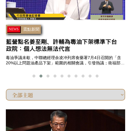
震點新聞
NEWS
北市教育局長提廚餘送弱勢挨轟 蔣萬安澄
清：不會這樣做
台北市民進黨議員林亮君5日質詢北市府教育局長湯志民時，指出
昨
北市學校營養午餐廚餘量高達每日4至5公噸，湯志民則回應「剩食
任
可以跟弱勢單位交流」，引發討論。對此，台北市長蔣萬安今
會
（6）日澄清，市府不會這樣做，教育局會進行說明。
院