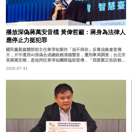
播放深偽蔣萬安音檔 黃偉哲籲：蔣身為法律人
應停止力挺犯罪
國民黨新媒體部前主任韋淳祐製作「油不得你」反毒油集會宣傳
片，片中運用AI深偽合成總統賴清德聲音，遭刑事局調查；台北市
長蔣萬安稱，是他拜託韋淳祐團隊協助宣傳，「我要嚴正告訴賴政
府，有事衝著我來！」台南市長黃偉哲今（31）日北上赴立法院召
2026-07-31
開記者會，公布三段深偽蔣萬安的語音音檔，呼籲蔣萬安身為法律
人，停止力挺犯罪，不要做AI深偽佛地魔。