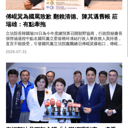
傅崐萁為國罵致歉 翻賴清德、陳其邁舊帳 莊
瑞雄：有點牽拖
立法院長韓國瑜29日為今年度總預算召開朝野協商，行政院秘書長
張惇涵過程中點名國民黨立委翁曉玲凍結行政人事政務人員待遇，
直言不能接受，引發國民黨立法院黨團總召傅崐萁爆粗口，傅崐萁
今（31）日致歉，但播放總統賴清德、高雄市長陳其邁擔任立委時
2026-07-31
包罵粗話的畫面，要求他們也道歉。對此，民進黨團幹事長莊瑞雄
則回應，傅崐萁的言論有點牽拖，賴清德當時是為國安預算生氣，
「傅崐萁又是為了什麼？」