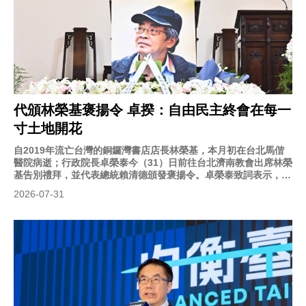
代頒林榮基褒揚令 卓揆：自由民主終會在每一
寸土地開花
自2019年流亡台灣的銅鑼灣書店店長林榮基，本月初在台北馬偕
醫院病逝；行政院長卓榮泰今（31）日前往台北濟南教會出席林榮
基告別禮拜，並代表總統賴清德頒發褒揚令。卓榮泰致詞表示，林
榮基越被打壓越堅強，其一生是一部與中共極權抗爭的血淚史，讓
2026-07-31
世界看到一間書店，都能成為對抗獨裁政權的最堅強堡壘；終有一
天，自由民主會在每一個土地落地開花。