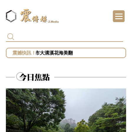
代頒林榮基褒揚令 卓揆：自由民主終會在每
推薦 北市大溝溪花海美翻
總統府批部分媒體「片面解讀」 王鴻薇批死
館長遭爆職場性騷擾？ 勞動部：若查明屬實最
今日焦點
鄭麗文勝選國民黨主席 王鴻薇曝首要任務：20