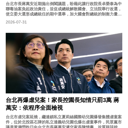
台北市長蔣萬安近期拋出倒閣議題，盼藉此讓行政院長卓榮泰為中
聯毒油案負起政治責任，並促成總統解散國會、立法院舉行改選，
使立委大選形成總統任的期中選舉，加大國會對總統的制衡力量；
不過民眾黨主席黃國昌近日指出，國民黨團內部對於倒閣議題意見
2026-07-31
分歧。國民黨團總召傅崐萁今（31）日也表示，倒閣議題目前在國
民黨團內沒有太多討論的聲音。
台北再爆虐兒案！家長控園長知情只罰3萬 蔣
萬安：依程序全面檢視
台北市虐兒案延燒，繼連鎖私立夏莉絲國際幼兒園爆發集體虐童案
件，位於北投區石牌的私立達義幼兒園也爆出虐童事件，民眾黨市
議員黃瀞瑩昨日向台北市長蔣萬安遞交家長陳情書，並質疑該校園