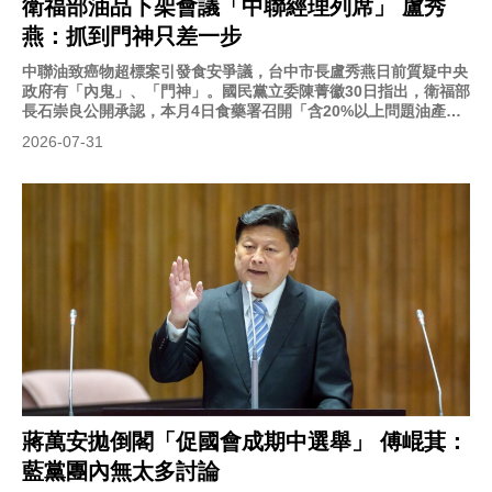
衛福部油品下架會議「中聯經理列席」 盧秀
燕：抓到門神只差一步
中聯油致癌物超標案引發食安爭議，台中市長盧秀燕日前質疑中央
政府有「內鬼」、「門神」。國民黨立委陳菁徽30日指出，衛福部
長石崇良公開承認，本月4日食藥署召開「含20%以上問題油產品
下架」範圍的專家學者會議，中聯公司總經理余凌冲也出席，要求
2026-07-31
衛福部立即公開完整會議紀錄。對此，盧秀燕今（31）日表示，
「距離抓到門神只差一步。」
蔣萬安拋倒閣「促國會成期中選舉」 傅崐萁：
藍黨團內無太多討論