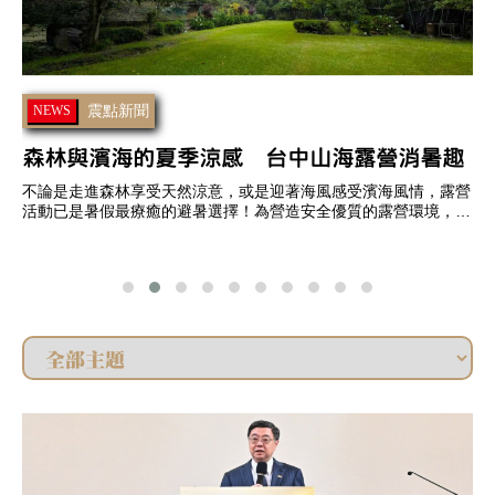
震點新聞
NEWS
森林與濱海的夏季涼感 台中山海露營消暑趣
不論是走進森林享受天然涼意，或是迎著海風感受濱海風情，露營
活動已是暑假最療癒的避暑選擇！為營造安全優質的露營環境，台
觀
中市政府觀光旅遊局推動露營場合法化及輔導作業，協助業者完善
場地設施、強化安全管理並提升服務品質，邀請民眾今夏走進台
生
中，體驗山海露營的悠閒與美好。
高
約
村