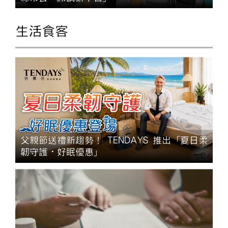
生活食客
父親節送禮新趨勢！ TENDAYS 推出「夏日柔
韌守護・好眠優惠」