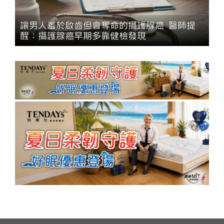
讓男人羞於啟齒但會奪命的攝護腺癌 醫師提
醒：攝護腺癌早期多靠健檢發現