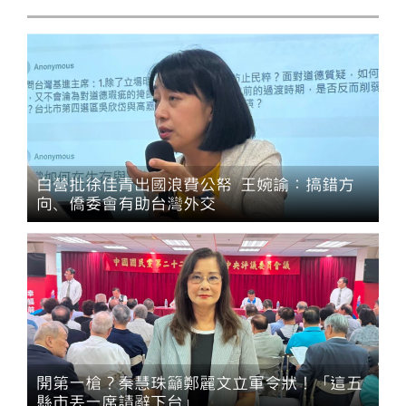
白營批徐佳青出國浪費公帑 王婉諭：搞錯方
向、僑委會有助台灣外交
開第一槍？秦慧珠籲鄭麗文立軍令狀！「這五
縣市丟一席請辭下台」