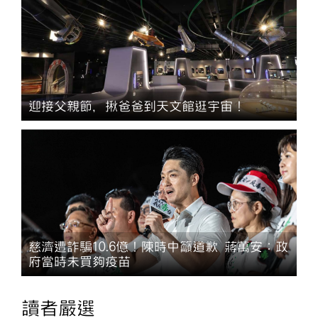
迎接父親節，揪爸爸到天文館逛宇宙！
慈濟遭詐騙10.6億！陳時中籲道歉 蔣萬安：政
府當時未買夠疫苗
讀者嚴選