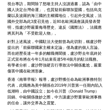
視台專訪，期間除了怒嗆主持人沒讀過書，認為「由中
國人決定台灣命運」，也質疑前蘇聯加盟國，包括烏克
蘭以及波羅的海三國的主權國地位，引起外交風波，法
國外交部為此3度召見他，近80名歐洲議會議員發表聲
明，指盧沙野嚴重侮辱歷史、違反《國際法》，法國應
將其列為「不受歡迎人物」。
針對上述風波，中國駐法大使館曾為此切割，稱盧沙野
提出的「前蘇聯國家主權未定論」僅為盧的個人言論。
而在經歷長達一年多的離職傳聞後，盧沙野去年底終於
正式宣布將在今年1月結束長達5年4個月的駐法職務。
有學者分析，盧沙野強硬言行導致法中關係尷尬，嚴重
傷害中國在歐洲形象。
香港《南華早報》報導，盧沙野獲任命為歐洲事務特別
代表，此職務為美中關係在2019年川普第一任期內陷入
低潮時，由中國設立；如今在川普（Donald Trump）
回鍋、中歐關係微妙之際，中方讓盧沙野重掌歐洲事務
的任命，讓外交界為之震驚。