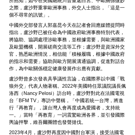
所熟知；如今在美國總統川普重返白宮、中歐關係微妙
之際，盧沙野重掌歐洲事務，外交人士指出，「這是一
個不尋常的訊號」。
中國外交部發言人郭嘉昆今天在記者會回應媒體提問時
指出，盧沙野已被任命為中國政府歐洲事務特別代表，
將協助、協調處理涉歐事務，並根據需要，與歐洲國家
及歐盟機構，開展磋商交流等工作；盧沙野是資深外交
官，熟悉歐洲情況，相信能「積極履職，根據中國政府
的指示和需要」協助與歐方開展溝通協調，促進對話合
作，為中歐關係穩定健康發展作出應有貢獻。
盧沙野曾多次發表具爭議性言論，在國際界以中國「戰
狼外交」代表人物著稱。2022年美國時任眾議院議長佩
洛西（Nancy Pelosi）訪台時，盧沙野對此在法國電視
台「BFM TV」專訪中聲稱，「中國若統一台灣，將進
行『再教育』，讓台灣人會再度成為愛國者，支持統
一。」當時「再教育」一詞震驚歐洲各界，並引發國際
輿論抨擊，維吾爾團體也發聲撻伐。
2023年4月，盧沙野再度因中國對台軍演，接受法國電