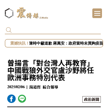
白營批徐佳青出國浪費公帑 王婉諭：搞錯方
被賴清德點名市政缺失 盧秀燕：關注我比關
遭詐騙10.6億！陳時中籲道歉 蔣萬安：政府當時未買夠疫苗
開第一槍？秦慧珠籲鄭麗文立軍令狀！「這五
小英助攻新北！蔡英文任競總主委？蘇巧慧證
曾揚言「對台灣人再教育」
中國戰狼外交官盧沙野將任
歐洲事務特別代表
2025/02/06 | 湯道哲 綜合報導
政治新聞