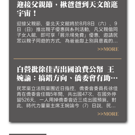
迎接父親節，揪爸爸到天文館逛
宇宙！
迎接父親節，臺北天文館將於8月8日（六）、9
日（日）推出親子優惠與系列活動，凡父親偕同
子女入館，即可享「展示場免費」優惠，邀請民
眾以親子同遊的方式，為爸爸獻上別具意義的節
日行程。
>>MORE
白營批徐佳青出國浪費公帑 王
婉諭：搞錯方向、僑委會有助台
灣外交
民眾黨立法院黨團近日指控，僑委會委員長徐佳
青在僑委會任職5年間，共出國47次、在國外停
留526天，一人用掉僑委會近三成出國預算。對
此，時代力量黨主席王婉諭今（7）日說，民眾
黨根本搞錯方向。她指出，台灣外交處境非常艱
>>MORE
難，僑委會委員長可藉僑務名義到非邦交國，為
台灣爭取國際曝光，甚至接觸他國政要；若僑委
會委員長不出國，僑務工作要怎麼做？