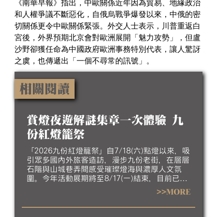
《南華早報》指出，中歐關係近年因為貿易、地緣政治
和人權爭議不斷惡化，自俄烏戰爭爆發以來，中俄的密
切關係更令中歐關係緊張。外交人士表示，川普重返白
宮後，外界預期北京會對歐洲展開「魅力攻勢」，但盧
沙野卻獲任命為中國政府歐洲事務特別代表，讓人驚訝
之虞，也傳遞出「一個不尋常的訊號」。
相關閱讀
賞燈夜遊解謎集章一次體驗 九
份紅燈籠祭
「2026九份紅燈籠祭」自7/18(六)點燈以來，吸
引眾多國內外旅客造訪，漫步九份老街，在層層
石階與山城巷弄間感受璀璨燈海與濃厚人文氛
圍。今年活動展期將至8/17(一)結束，目前已進
入倒數階段，誠摯邀請民眾把握暑假最後時光，
>>MORE
走訪九份欣賞夜間燈飾，感受山城夏夜的獨特魅
力。