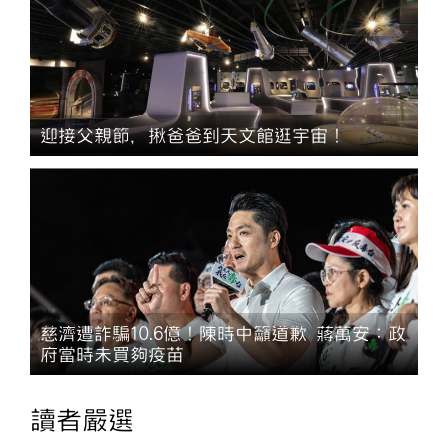
迎接父親節，揪爸爸到天文館逛宇宙！
慈濟遭詐騙10.6億！陳時中籲道歉 蔣萬安：政
府當時未買夠疫苗
讀者嚴選