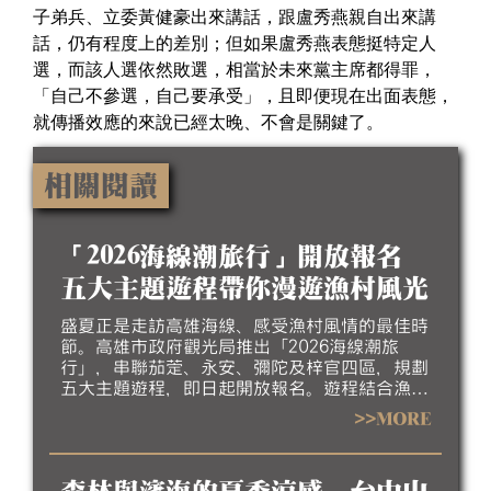
子弟兵、立委黃健豪出來講話，跟盧秀燕親自出來講
話，仍有程度上的差別；但如果盧秀燕表態挺特定人
選，而該人選依然敗選，相當於未來黨主席都得罪，
「自己不參選，自己要承受」，且即便現在出面表態，
就傳播效應的來說已經太晚、不會是關鍵了。
相關閱讀
「2026海線潮旅行」開放報名
五大主題遊程帶你漫遊漁村風光
盛夏正是走訪高雄海線、感受漁村風情的最佳時
節。高雄市政府觀光局推出「2026海線潮旅
行」，串聯茄萣、永安、彌陀及梓官四區，規劃
五大主題遊程，即日起開放報名。遊程結合漁村
聚落、生態景觀、地方工藝、特色美食及互動體
>>MORE
驗，帶領民眾深入探索北高雄海線豐富的自然生
態、人文底蘊與漁村產業特色，歡迎大家相約來
高雄吹海風、嚐海味，漫遊北高雄海線風光，感