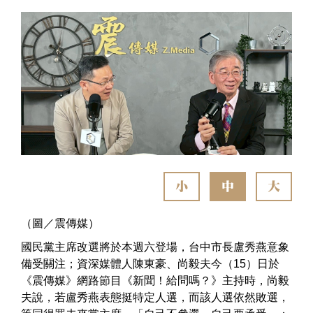
小
中
大
（圖／震傳媒）
國民黨主席改選將於本週六登場，台中市長盧秀燕意象
備受關注；資深媒體人陳東豪、尚毅夫今（15）日於
《震傳媒》網路節目《新聞！給問嗎？》主持時，尚毅
夫說，若盧秀燕表態挺特定人選，而該人選依然敗選，