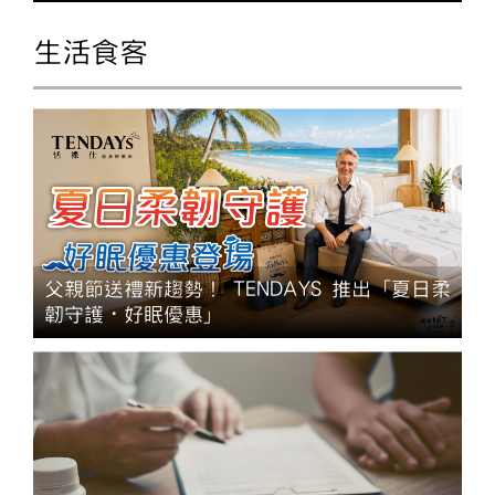
生活食客
父親節送禮新趨勢！ TENDAYS 推出「夏日柔
韌守護・好眠優惠」