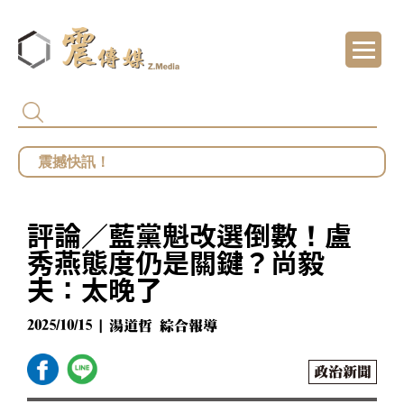
代頒林榮基褒揚令 卓揆：自由民主終會在每
總統府批部分媒體「片面解讀」 王鴻薇批死
館長遭爆職場性騷擾？ 勞動部：若查明屬實最
評論／藍黨魁改選倒數！盧
鄭麗文勝選國民黨主席 王鴻薇曝首要任務：20
秀燕態度仍是關鍵？尚毅
夫：太晚了
2025/10/15 | 湯道哲 綜合報導
政治新聞