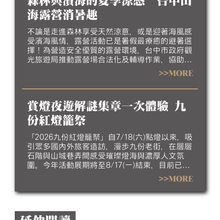
森林與濱海的夏季涼感 台中山
受最道地的漁村魅力。
海露營消暑趣
不論是走進森林享受天然涼意，或是迎著海風感
受濱海風情，露營活動已是暑假最療癒的避暑選
擇！為營造安全優質的露營環境，台中市政府觀
光旅遊局推動露營場合法化及輔導作業，協助業
者完善場地設施、強化安全管理並提升服務品
>>MORE
質，邀請民眾今夏走進台中，體驗山海露營的悠
閒與美好。
賞燈夜遊解謎集章一次體驗 九
份紅燈籠祭
「2026九份紅燈籠祭」自7/18(六)點燈以來，吸
引眾多國內外旅客造訪，漫步九份老街，在層層
石階與山城巷弄間感受璀璨燈海與濃厚人文氛
圍。今年活動展期將至8/17(一)結束，目前已進
入倒數階段，誠摯邀請民眾把握暑假最後時光，
>>MORE
走訪九份欣賞夜間燈飾，感受山城夏夜的獨特魅
力。