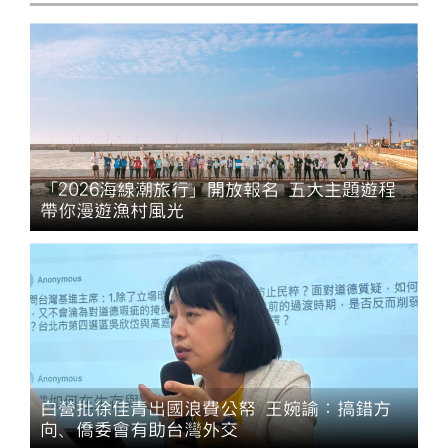
「2026海線潮旅行」開放報名 五大主題遊程
帶你漫遊漁村風光
白營批徐佳青出國浪費公帑 王婉諭：搞錯方
向、僑委會有助台灣外交