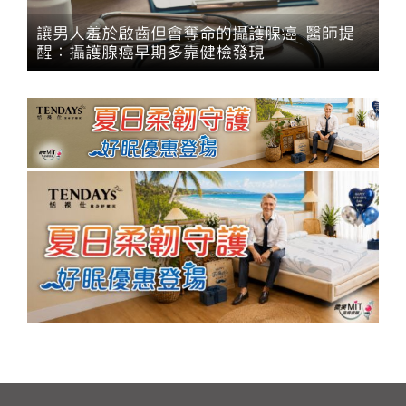
讓男人羞於啟齒但會奪命的攝護腺癌 醫師提
醒：攝護腺癌早期多靠健檢發現