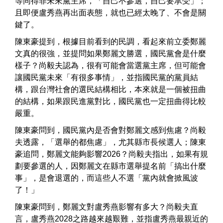
等同得罪未來黨主席，「自己不參選，自己要承受」；
且即便盧秀燕再出面表態，就也已經太晚了、不會是關
鍵了。
陳東豪提到，根據目前看到的民調，看起來前立委鄭麗
文真的很強，並提問如果鄭麗文勝選，國民黨會是什麼
樣子？尚毅夫認為，很有可能會當選黨主席，但可能會
讓國民黨未來「有很多事情」，並指國民黨的黨員結
構，跟台灣社會的選民結構相比，本來就是一個被扭曲
的結構，如果跟民進黨對比，國民黨也一定扭曲得比較
嚴重。
陳東豪問到，國民黨內是否會對鄭麗文感到焦慮？尚毅
夫透露，「選舉的都焦慮」，尤其縣市長候選人；陳東
豪追問，鄭麗文能夠影響2026？尚毅夫指出，如果有規
劃要參選的人，因鄭麗文在縣市選舉提名前「搞出什麼
事」，是會退選的，而這些人不選「黨內就會掀風波
了！」
陳東豪問到，鄭麗文對盧秀燕影響有多大？尚毅夫直
言，盧秀燕2028之路越來越艱難，並指盧秀燕最親近的