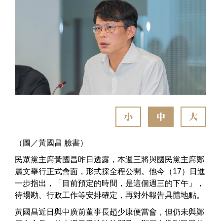
小
中
大
（圖／黃國昌 臉書）
民眾黨主席黃國昌昨日透露，本週三將與國民黨主席鄭
麗文舉行正式會面，形式採全程公開。他今（17）日進
一步指出，「目前預定的時間，是這個週三的下午」，
待場勘、行政工作等安排確定，再對外報告具體地點。
黃國昌近日與中廣前董事長趙少康便當會，但仍未與鄭