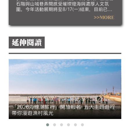
石階與山城巷弄間感受璀璨燈海與濃厚人文氛
圍。今年活動展期將至8/17(一)結束，目前已進
入倒數階段，誠摯邀請民眾把握暑假最後時光，
>>MORE
走訪九份欣賞夜間燈飾，感受山城夏夜的獨特魅
力。
延伸閱讀
「2026海線潮旅行」開放報名 五大主題遊程
帶你漫遊漁村風光