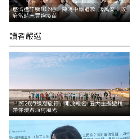
慈濟遭詐騙10.6億！陳時中籲道歉 蔣萬安：政
府當時未買夠疫苗
讀者嚴選
「2026海線潮旅行」開放報名 五大主題遊程
帶你漫遊漁村風光