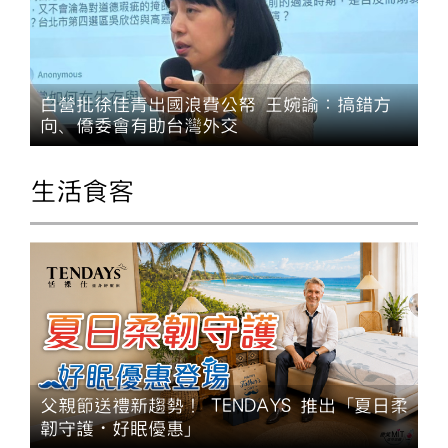
白營批徐佳青出國浪費公帑 王婉諭：搞錯方
向、僑委會有助台灣外交
生活食客
父親節送禮新趨勢！ TENDAYS 推出「夏日柔
韌守護・好眠優惠」