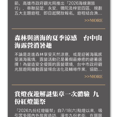
節。高雄市政府觀光局推出「2026海線潮旅
行」，串聯茄萣、永安、彌陀及梓官四區，規劃
五大主題遊程，即日起開放報名。遊程結合漁村
聚落、生態景觀、地方工藝、特色美食及互動體
>>MORE
驗，帶領民眾深入探索北高雄海線豐富的自然生
態、人文底蘊與漁村產業特色，歡迎大家相約來
高雄吹海風、嚐海味，漫遊北高雄海線風光，感
森林與濱海的夏季涼感 台中山
受最道地的漁村魅力。
海露營消暑趣
不論是走進森林享受天然涼意，或是迎著海風感
受濱海風情，露營活動已是暑假最療癒的避暑選
擇！為營造安全優質的露營環境，台中市政府觀
光旅遊局推動露營場合法化及輔導作業，協助業
者完善場地設施、強化安全管理並提升服務品
>>MORE
質，邀請民眾今夏走進台中，體驗山海露營的悠
閒與美好。
賞燈夜遊解謎集章一次體驗 九
份紅燈籠祭
「2026九份紅燈籠祭」自7/18(六)點燈以來，吸
引眾多國內外旅客造訪，漫步九份老街，在層層