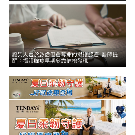
讓男人羞於啟齒但會奪命的攝護腺癌 醫師提
醒：攝護腺癌早期多靠健檢發現