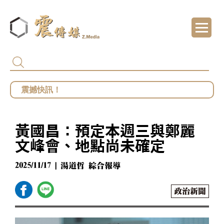
代頒林榮基褒揚令 卓揆：自由民主終會在每
總統府批部分媒體「片面解讀」 王鴻薇批死
館長遭爆職場性騷擾？ 勞動部：若查明屬實最
黃國昌：預定本週三與鄭麗
鄭麗文勝選國民黨主席 王鴻薇曝首要任務：20
文峰會、地點尚未確定
2025/11/17 | 湯道哲 綜合報導
政治新聞