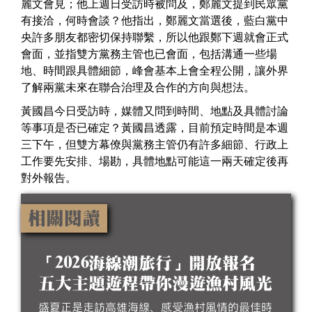
麗文會見；他上週日受訪時被問及，鄭麗文提到民眾黨
有接洽，何時會談？他指出，鄭麗文當選後，藍白黨中
央許多朋友都密切保持聯繫，所以他跟鄭下週就會正式
會面，並指雙方黨務主管也已會面，包括溝通一些場
地、時間跟具體細節，峰會基本上會全程公開，讓外界
了解兩黨未來在聯合治理及合作的方向與想法。
黃國昌今日受訪時，媒體又問到時間、地點及具體討論
等事項是否已確定？黃國昌透露，目前預定時間是本週
三下午，但雙方幕僚與黨務主管仍有許多細節、行政上
工作要先安排、場勘，具體地點可能這一兩天確定後再
對外報告。
相關閱讀
「2026海線潮旅行」開放報名
五大主題遊程帶你漫遊漁村風光
盛夏正是走訪高雄海線、感受漁村風情的最佳時