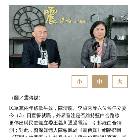
小
中
大
（圖／震傳媒）
民眾黨兩年條款生效，陳清龍、李貞秀等六位候任立委
今（3）日宣誓就職，外界關注是否維持藍白合路線，
更傳出與民進黨立委王義川通過電話，引起綠白合猜
測；對此，資深媒體人陳敏鳳於《震傳媒》網路節目