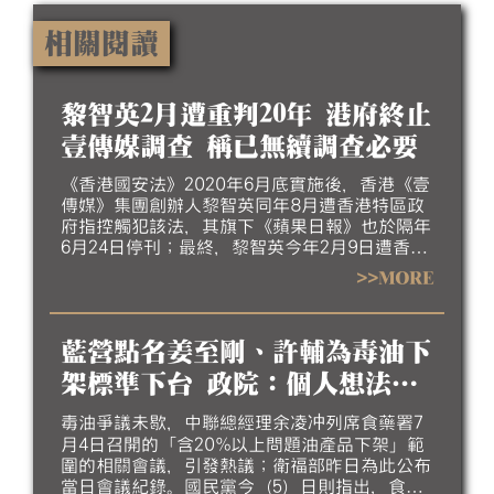
相關閱讀
黎智英2月遭重判20年 港府終止
壹傳媒調查 稱已無續調查必要
《香港國安法》2020年6月底實施後，香港《壹
傳媒》集團創辦人黎智英同年8月遭香港特區政
府指控觸犯該法，其旗下《蘋果日報》也於隔年
6月24日停刊；最終，黎智英今年2月9日遭香港
高等法院重判20年。香港政府本月5日指出，香
>>MORE
港財政司長陳茂波依據《公司條例》指示審查員
終止調查《壹傳媒》事務，審查員任期也已於7
月27日屆滿，並指《壹傳媒》已遭法院勒令清
藍營點名姜至剛、許輔為毒油下
盤、其前高層人員涉也因涉國安案件遭判刑，認
為已無繼續調查必要。
架標準下台 政院：個人想法無
法代言
毒油爭議未歇，中聯總經理余凌冲列席食藥署7
月4日召開的「含20%以上問題油產品下架」範
圍的相關會議，引發熱議；衛福部昨日為此公布
當日會議紀錄。國民黨今（5）日則指出，食安