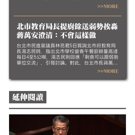
辦主任許輔會中替業者擔心，應被撤職；並質疑
>>MORE
食藥署長會中刻意引導會議結論方向，也應為
20%標準造成的食安疑慮下台。對此，行政院
稱，政院同仁的個人想法，無法代為發言。
北市教育局長提廚餘送弱勢挨轟
蔣萬安澄清：不會這樣做
台北市民進黨議員林亮君5日質詢北市府教育局
長湯志民時，指出北市學校營養午餐廚餘量高達
每日4至5公噸，湯志民則回應「剩食可以跟弱勢
單位交流」，引發討論。對此，台北市長蔣萬安
今（6）日澄清，市府不會這樣做，教育局會進
>>MORE
行說明。
延伸閱讀