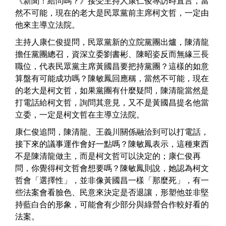
《新聞！給問嗎？》接受主持人康仁俊專訪時直言，當
然不可能，現在的老大是民眾黨前主席柯文哲，一定由
他來主導立法院。
主持人康仁俊提問，民眾黨新的立院黨團出爐，陳清龍
擔任黨團總召，資深立委劉書彬、陳昭姿反而無緣三長
職位，代表民眾黨主席黃國昌要把持黨團？這樣的如意
算盤有可能成功嗎？陳敏鳳回應稱，當然不可能，現在
的老大是柯文哲，如果黨團有什麼疑問，陳清龍當然是
打電話給柯文哲，詢問其意見，又不是黃國昌提名他當
立委，一定是柯文哲在主導立法院。
康仁俊追問，陳清龍、王義川關係融洽到可以打電話，
接下來的議事運作會好一點嗎？陳敏鳳表示，這種東西
不是陳清龍做主，而是柯文哲可以決定的；康仁俊再
問，你覺得柯文哲會想要嗎？陳敏鳳則說，她認為柯文
哲會「選擇性」，並非像黃國昌一樣「那麼死」，有一
些法案會看臉色、民意來決定是否退讓，形塑他並非堅
持藍白合的形象，可能會有少部分與綠營合作較好看的
法案。