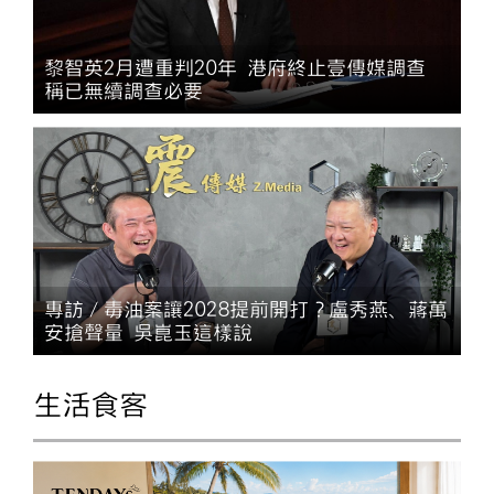
黎智英2月遭重判20年 港府終止壹傳媒調查
稱已無續調查必要
專訪／毒油案讓2028提前開打？盧秀燕、蔣萬
安搶聲量 吳崑玉這樣說
生活食客