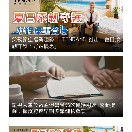
父親節送禮新趨勢！ TENDAYS 推出「夏日柔
韌守護・好眠優惠」
讓男人羞於啟齒但會奪命的攝護腺癌 醫師提
醒：攝護腺癌早期多靠健檢發現