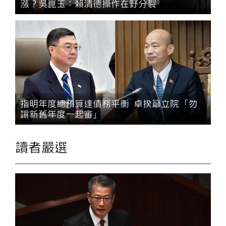
漲？吳崑玉：賴清德操作在野分裂
指明年度總預算達債務平衡 卓揆籲立院「勿
讓新舊年度一起審」
讀者嚴選