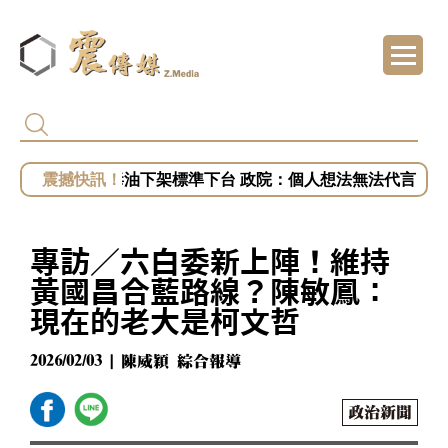
黎智英2月遭重判20年 港府終止壹傳媒調查 
姜至剛、許輔為毒油下架標準下台 政院：個人想法無法代言
專訪／台糖捲毒油案喊告福懋！藍白緊咬知情
專訪／毒油案讓2028提前開打？盧秀燕、蔣萬
專訪／六白委新上陣！維持
專訪／台中挨批食安破口！盧秀燕抗賴聲勢漲
黃國昌合藍路線？陳敏鳳：
現在的老大是柯文哲
2026/02/03 | 陳威穎 綜合報導
政治新聞