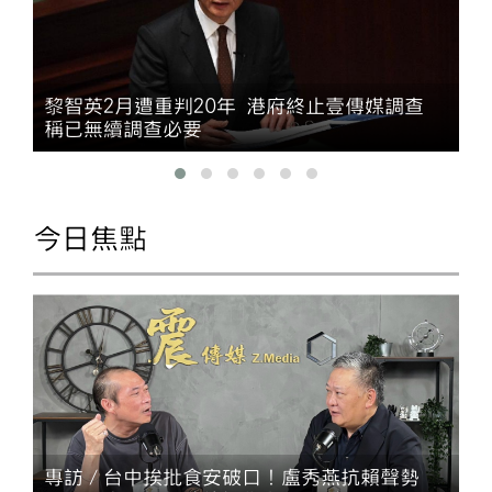
黎智英2月遭重判20年 港府終止壹傳媒調查
稱已無續調查必要
今日焦點
專訪／台中挨批食安破口！盧秀燕抗賴聲勢