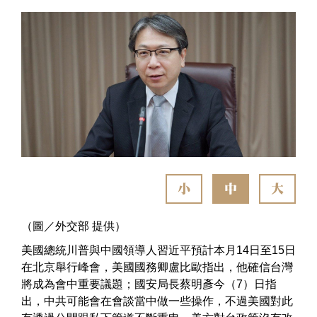
小
中
大
（圖／外交部 提供）
美國總統川普與中國領導人習近平預計本月14日至15日
在北京舉行峰會，美國國務卿盧比歐指出，他確信台灣
將成為會中重要議題；國安局長蔡明彥今（7）日指
出，中共可能會在會談當中做一些操作，不過美國對此