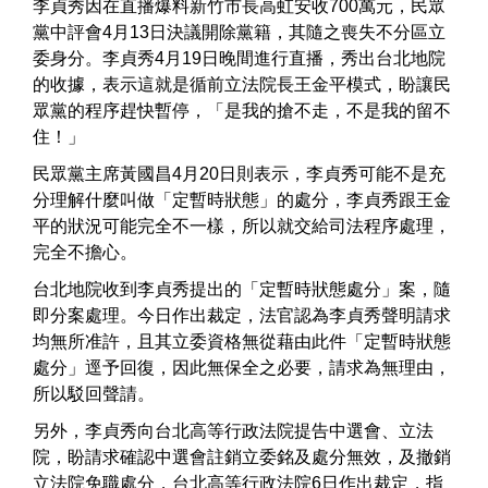
李貞秀因在直播爆料新竹市長高虹安收700萬元，民眾
黨中評會4月13日決議開除黨籍，其隨之喪失不分區立
委身分。李貞秀4月19日晚間進行直播，秀出台北地院
的收據，表示這就是循前立法院長王金平模式，盼讓民
眾黨的程序趕快暫停，「是我的搶不走，不是我的留不
住！」
民眾黨主席黃國昌4月20日則表示，李貞秀可能不是充
分理解什麼叫做「定暫時狀態」的處分，李貞秀跟王金
平的狀況可能完全不一樣，所以就交給司法程序處理，
完全不擔心。
台北地院收到李貞秀提出的「定暫時狀態處分」案，隨
即分案處理。今日作出裁定，法官認為李貞秀聲明請求
均無所准許，且其立委資格無從藉由此件「定暫時狀態
處分」逕予回復，因此無保全之必要，請求為無理由，
所以駁回聲請。
另外，李貞秀向台北高等行政法院提告中選會、立法
院，盼請求確認中選會註銷立委銘及處分無效，及撤銷
立法院免職處分，台北高等行政法院6日作出裁定，指