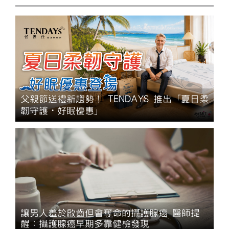
父親節送禮新趨勢！ TENDAYS 推出「夏日柔
韌守護・好眠優惠」
讓男人羞於啟齒但會奪命的攝護腺癌 醫師提
醒：攝護腺癌早期多靠健檢發現