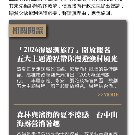
其未先循訴願程序救濟，便直接向行政法院提出聲請，
顯然欠缺權利保護必要，聲請無理由，應予駁回。
相關閱讀
「2026海線潮旅行」開放報名
五大主題遊程帶你漫遊漁村風光
盛夏正是走訪高雄海線、感受漁村風情的最佳時
節。高雄市政府觀光局推出「2026海線潮旅
行」，串聯茄萣、永安、彌陀及梓官四區，規劃
五大主題遊程，即日起開放報名。遊程結合漁村
聚落、生態景觀、地方工藝、特色美食及互動體
>>MORE
驗，帶領民眾深入探索北高雄海線豐富的自然生
態、人文底蘊與漁村產業特色，歡迎大家相約來
高雄吹海風、嚐海味，漫遊北高雄海線風光，感
森林與濱海的夏季涼感 台中山
受最道地的漁村魅力。
海露營消暑趣
不論是走進森林享受天然涼意，或是迎著海風感