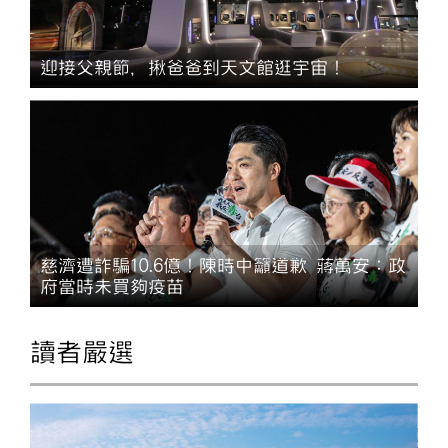
迎接父親節，揪爸爸到天文館逛宇宙！
慈濟遭詐騙10.6億！陳時中籲道歉 蔣萬安：政
府當時未買夠疫苗
讀者嚴選