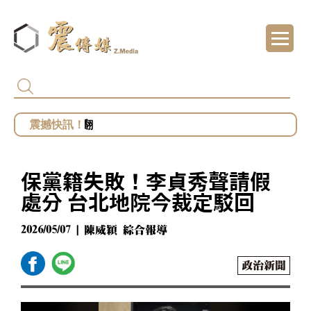
代頒林榮基褒揚令 卓揆：自由民主終會在每
溪花海美翻
總統府批部分媒體「片面解讀」 王鴻薇批死
館長遭爆職場性騷擾？ 勞動部：若查明屬實最
保黨籍失敗！李貞秀聲請假
鄭麗文勝選國民黨主席 王鴻薇曝首要任務：20
處分 台北地院今裁定駁回
2026/05/07 | 陳威穎 綜合報導
政治新聞