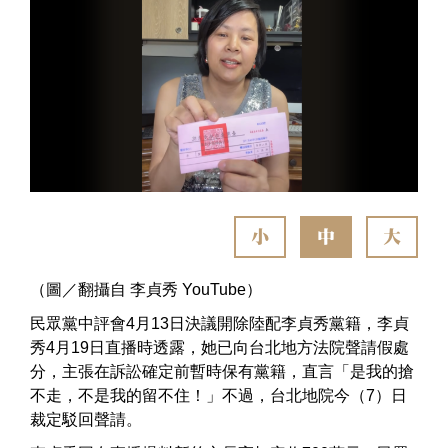
小
中
大
（圖／翻攝自 李貞秀 YouTube）
民眾黨中評會4月13日決議開除陸配李貞秀黨籍，李貞
秀4月19日直播時透露，她已向台北地方法院聲請假處
分，主張在訴訟確定前暫時保有黨籍，直言「是我的搶
不走，不是我的留不住！」不過，台北地院今（7）日
裁定駁回聲請。