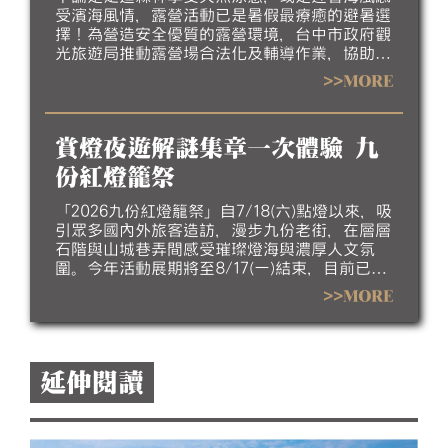
受濱海風情，露營活動已是暑假最療癒的避暑選
擇！為營造安全優質的露營環境，台中市政府觀
光旅遊局推動露營場合法化及輔導作業，協助業
者完善場地設施、強化安全管理並提升服務品
>>MORE
質，邀請民眾今夏走進台中，體驗山海露營的悠
閒與美好。
賞燈夜遊解謎集章一次體驗 九
份紅燈籠祭
「2026九份紅燈籠祭」自7/18(六)點燈以來，吸
引眾多國內外旅客造訪，漫步九份老街，在層層
石階與山城巷弄間感受璀璨燈海與濃厚人文氛
圍。今年活動展期將至8/17(一)結束，目前已進
入倒數階段，誠摯邀請民眾把握暑假最後時光，
>>MORE
走訪九份欣賞夜間燈飾，感受山城夏夜的獨特魅
力。
延伸閱讀