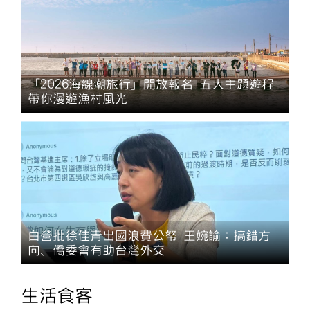
「2026海線潮旅行」開放報名 五大主題遊程
帶你漫遊漁村風光
白營批徐佳青出國浪費公帑 王婉諭：搞錯方
向、僑委會有助台灣外交
生活食客