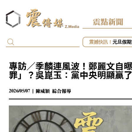
震點新聞
代頒林榮
元旦假期
總統府批
館長遭爆
鄭麗文勝
專訪／季麟連風波！鄭麗文自
罪」？吳崑玉：黨中央明顯贏
2026/05/07 | 陳威穎 綜合報導