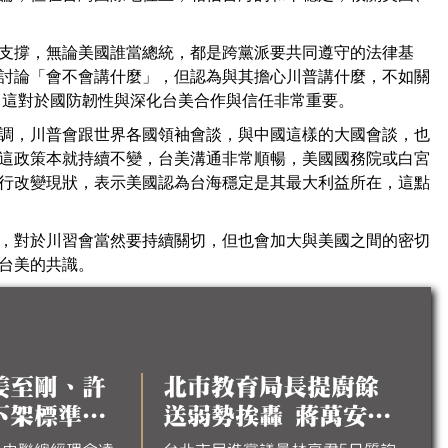
支撐，無論美國誰當總統，都是跨黨派要共同遵守的法律基
討論「會不會講什麼」，但認為與其擔心川普講什麼，不如關
，這對於國防韌性與深化台美合作與信任非常重要。
調，川普會跟世界各國領袖會談，與中國這樣的大國會談，也
這政策本就持續不變，台美溝通非常順暢，美國國務院或白宮
行改變現狀，表示美國認為台海穩定是其最大利益所在，這點
，對於川習會當然要持續關切，但也會加大與美國之間的密切
台美的共識。
姜至剛、許
北市教育局長提廚餘
下架標準下
送弱勢挨轟 蔣萬安澄
：個人想法無
清：不會這樣做