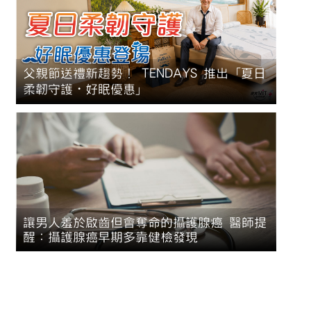
父親節送禮新趨勢！ TENDAYS 推出「夏日
柔韌守護・好眠優惠」
讓男人羞於啟齒但會奪命的攝護腺癌 醫師提
醒：攝護腺癌早期多靠健檢發現