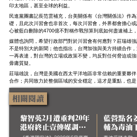
印太地區，甚至全球的利益。
民進黨團書記長范雲補充，台美關係有《台灣關係法》作為
礎，且此次川習會也非首次，每次川習會，外界都會擔心或
心被藍白刪除的4700億不對稱作戰預算到底如何盡速補上
媒體也詢問，希望行政部門對於川習會有何應對？莊瑞雄強
不是特別大的新聞；他也指出，台灣加強與美方持續合作，
一再表達，對台灣的立場或政策不變，均反對任何脅迫或強
毋庸質疑。
莊瑞雄說，台灣是美國在西太平洋地區非常信賴的重要夥伴
合作；共同致力於整個區域的安全穩定，這才是重點，也是
相關閱讀
黎智英2月遭重判20年
藍營點名
港府終止壹傳媒調查
輔為毒油
稱已無續調查必要
台 政院