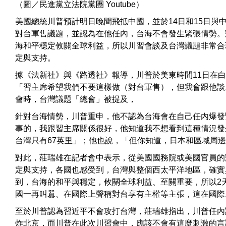
（圖／民進黨立法院黨團 Youtube）
美國總統川普預計明日晚間飛抵中國，並於14日和15日與
對台軍售議題，並認為在他任內，台海不會發生緊張情勢。
海和平穩定攸關全球利益，所以川習會談及台灣議題非常合
定與支持。
據《法新社》與《路透社》報導，川普於美東時間11日在
「習主席希望我們不要這樣做（對台軍售），但我會跟他談
會時，台灣議題「總會」被提及，
針對台海情勢，川普重申，他不認為台海會在自己任內爆發
事的，我跟習主席關係很好，他知道我不想看到這種情況發
台灣只有67英里」；他也說，「但你知道，日本和區域周
對此，莊瑞雄在記者會中表示，從美國國務院或美國官員的
定與支持，各國也感受到，台灣與整個西太平洋地區，確實
到，台海的和平與穩定，攸關全球利益、至關重要，所以2
國一再叫囂、在國際上聲稱對台享有主權等主張，這在國際
至於川普認為習近平不會攻打台灣，莊瑞雄指出，川普任內
炸北京，而川普在此次川習會中，應該不會有這麼刺激的言