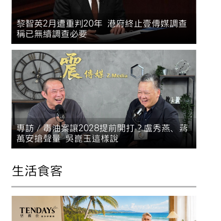
黎智英2月遭重判20年 港府終止壹傳媒調查
稱已無續調查必要
專訪／毒油案讓2028提前開打？盧秀燕、蔣
萬安搶聲量 吳崑玉這樣說
生活食客