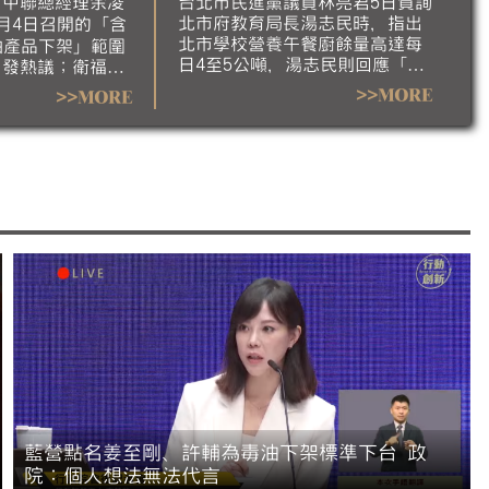
，中聯總經理余凌
台北市民進黨議員林亮君5日質詢
北市府教育局長湯志民時，指出
月4日召開的「含
北市學校營養午餐廚餘量高達每
油產品下架」範圍
日4至5公噸，湯志民則回應「剩
引發熱議；衛福部
食可以跟弱勢單位交流」，引發
當日會議紀錄。國
>>MORE
>>MORE
討論。對此，台北市長蔣萬安今
則指出，食安辦
（6）日澄清，市府不會這樣做，
替業者擔心，應被
教育局會進行說明。
食藥署長會中刻意
向，也應為20%
安疑慮下台。對
，政院同仁的個人
為發言。
藍營點名姜至剛、許輔為毒油下架標準下台 政
院：個人想法無法代言