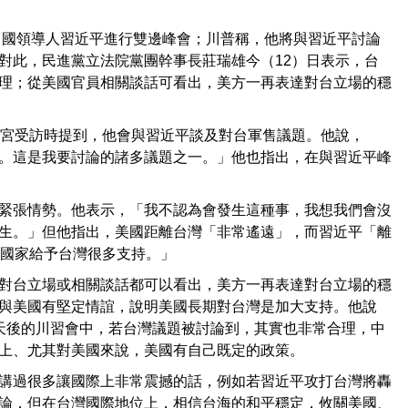
中國領導人習近平進行雙邊峰會；川普稱，他將與習近平討論
對此，民進黨立法院黨團幹事長莊瑞雄今（12）日表示，台
理；從美國官員相關談話可看出，美方一再表達對台立場的穩
白宮受訪時提到，他會與習近平談及對台軍售議題。他說，
。這是我要討論的諸多議題之一。」他也指出，在與習近平峰
緊張情勢。他表示，「我不認為會發生這種事，我想我們會沒
生。」但他指出，美國距離台灣「非常遙遠」，而習近平「離
邊國家給予台灣很多支持。」
對台立場或相關談話都可以看出，美方一再表達對台立場的穩
與美國有堅定情誼，說明美國長期對台灣是加大支持。他說
天後的川習會中，若台灣議題被討論到，其實也非常合理，中
上、尤其對美國來說，美國有自己既定的政策。
講過很多讓國際上非常震撼的話，例如若習近平攻打台灣將轟
論，但在台灣國際地位上，相信台海的和平穩定，攸關美國、