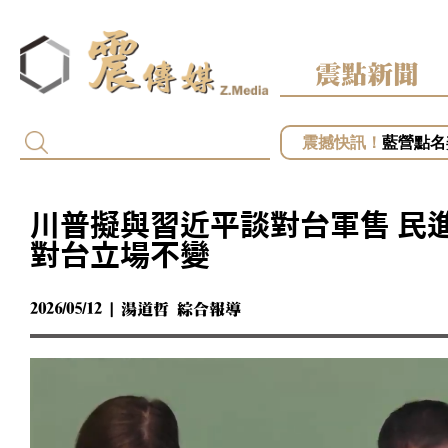
震點新聞
黎智英2
藍營點名
專訪／台
專訪／毒
專訪／台
川普擬與習近平談對台軍售 民
對台立場不變
2026/05/12 | 湯道哲 綜合報導