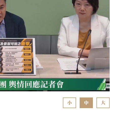
小
中
大