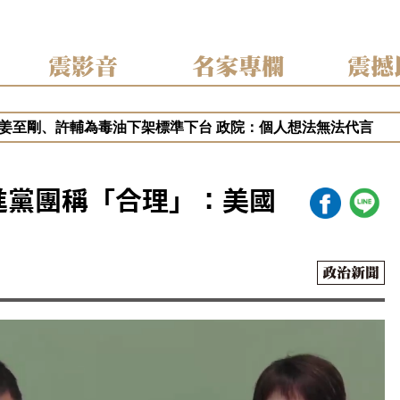
震影音
名家專欄
震撼
月遭重判20年 港府終止壹傳媒調查 稱已無續調查必要
姜至剛、許輔為毒油下架標準下台 政院：個人想法無法代言
糖捲毒油案喊告福懋！藍白緊咬知情未報？吳崑玉：轉移「2選
油案讓2028提前開打？盧秀燕、蔣萬安搶聲量 吳崑玉這樣說
中挨批食安破口！盧秀燕抗賴聲勢漲？吳崑玉：賴清德操作在野
進黨團稱「合理」：美國
政治新聞