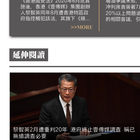
《香港國安法》2020年6月底實
毒油爭議未歇
施後，香港《壹傳媒》集團創辦
法代言
冲列席食藥署7
人黎智英同年8月遭香港特區政
20%以上問題
府指控觸犯該法，其旗下《蘋果
的相關會議，
日報》也於隔年6月24日停刊；
昨日為此公布
>>MORE
最終，黎智英今年2月9日遭香港
民黨今（5）日
高等法院重判20年。香港政府本
主任許輔會中
月5日指出，香港財政司長陳茂
撤職；並質疑
波依據《公司條例》指示審查員
引導會議結論方
延伸閱讀
終止調查《壹傳媒》事務，審查
標準造成的食
員任期也已於7月27日屆滿，並
此，行政院稱
指《壹傳媒》已遭法院勒令清
想法，無法代
盤、其前高層人員涉也因涉國安
案件遭判刑，認為已無繼續調查
必要。
吳
黎智英2月遭重判20年 港府終止壹傳媒調查 稱已
無續調查必要