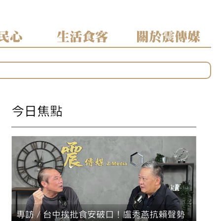
民心
生活食客
關於震傳媒
區」焦點
分裂
今日焦點
專訪／台中挨批食安破口！盧秀燕抗賴聲勢