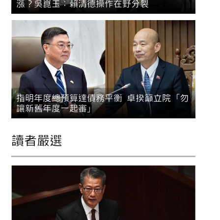
漲？吳崑玉：賴清德操作在野分裂
指明年度總預算達債務平衡 卓揆籲立院「勿
讓新舊年度一起審」
讀者嚴選