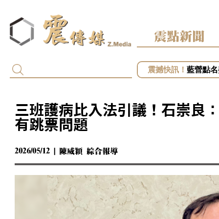
震點新聞
黎智英2
藍營點名
專訪／台
專訪／毒
專訪／台
三班護病比入法引議！石崇良：
有跳票問題
2026/05/12 | 陳威穎 綜合報導