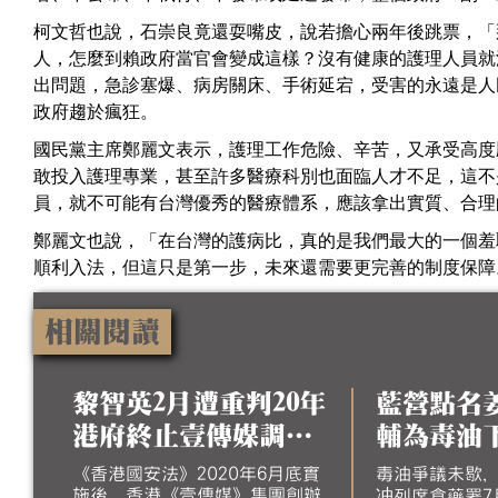
柯文哲也說，石崇良竟還耍嘴皮，說若擔心兩年後跳票，「
人，怎麼到賴政府當官會變成這樣？沒有健康的護理人員就
出問題，急診塞爆、病房關床、手術延宕，受害的永遠是人
政府趨於瘋狂。
國民黨主席鄭麗文表示，護理工作危險、辛苦，又承受高度
敢投入護理專業，甚至許多醫療科別也面臨人才不足，這不
員，就不可能有台灣優秀的醫療體系，應該拿出實質、合理
鄭麗文也說，「在台灣的護病比，真的是我們最大的一個羞
順利入法，但這只是第一步，未來還需要更完善的制度保障
相關閱讀
黎智英2月遭重判20年
藍營點名
港府終止壹傳媒調查
輔為毒油
稱已無續調查必要
台 政院
《香港國安法》2020年6月底實
毒油爭議未歇
施後，香港《壹傳媒》集團創辦
冲列席食藥署7