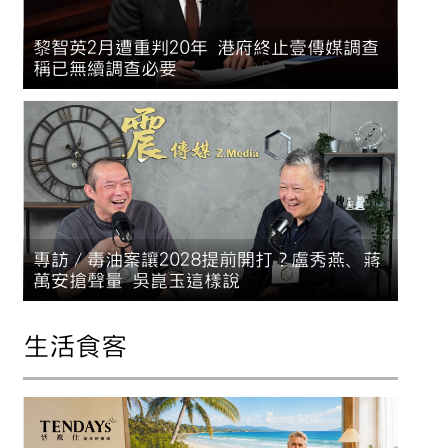
黎智英2月遭重判20年 港府終止壹傳媒調查
稱已無續調查必要
專訪／毒油案讓2028提前開打？盧秀燕、蔣
萬安搶聲量 吳崑玉這樣說
生活食客