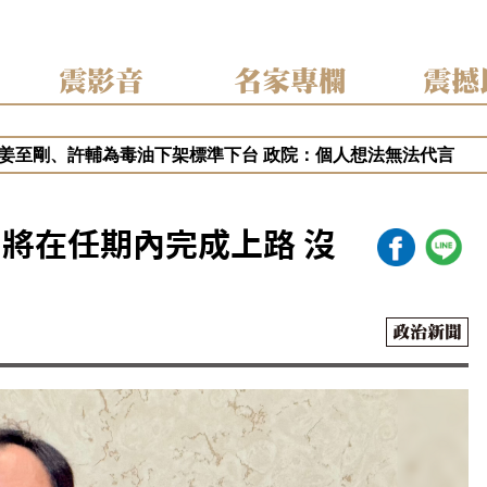
震影音
名家專欄
震撼
月遭重判20年 港府終止壹傳媒調查 稱已無續調查必要
姜至剛、許輔為毒油下架標準下台 政院：個人想法無法代言
糖捲毒油案喊告福懋！藍白緊咬知情未報？吳崑玉：轉移「2選
油案讓2028提前開打？盧秀燕、蔣萬安搶聲量 吳崑玉這樣說
中挨批食安破口！盧秀燕抗賴聲勢漲？吳崑玉：賴清德操作在野
將在任期內完成上路 沒
政治新聞