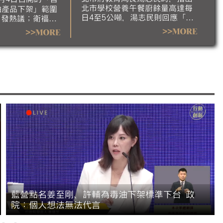
北市學校營養午餐廚餘量高達每
油產品下架」範圍
日4至5公噸，湯志民則回應「剩
引發熱議；衛福部
食可以跟弱勢單位交流」，引發
當日會議紀錄。國
>>MORE
>>MORE
討論。對此，台北市長蔣萬安今
則指出，食安辦
（6）日澄清，市府不會這樣做，
替業者擔心，應被
教育局會進行說明。
食藥署長會中刻意
向，也應為20%
安疑慮下台。對
，政院同仁的個人
為發言。
藍營點名姜至剛、許輔為毒油下架標準下台 政
院：個人想法無法代言