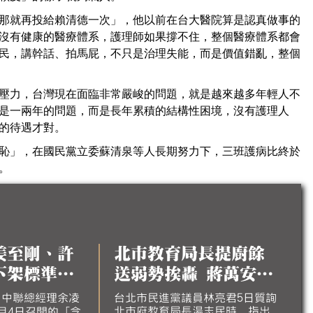
那就再投給賴清德一次」，他以前在台大醫院算是認真做事的
沒有健康的醫療體系，護理師如果撐不住，整個醫療體系都會
民，講幹話、拍馬屁，不只是治理失能，而是價值錯亂，整個
壓力，台灣現在面臨非常嚴峻的問題，就是越來越多年輕人不
是一兩年的問題，而是長年累積的結構性困境，沒有護理人
的待遇才對。
恥」，在國民黨立委蘇清泉等人長期努力下，三班護病比終於
。
姜至剛、許
北市教育局長提廚餘
下架標準下
送弱勢挨轟 蔣萬安澄
：個人想法無
清：不會這樣做
，中聯總經理余凌
台北市民進黨議員林亮君5日質詢
北市府教育局長湯志民時，指出
月4日召開的「含