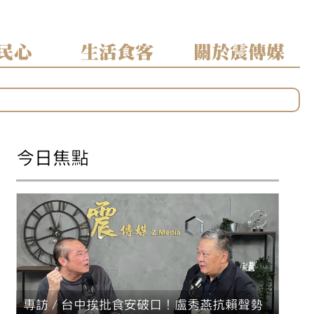
民心
生活食客
關於震傳媒
區」焦點
分裂
今日焦點
專訪／台中挨批食安破口！盧秀燕抗賴聲勢