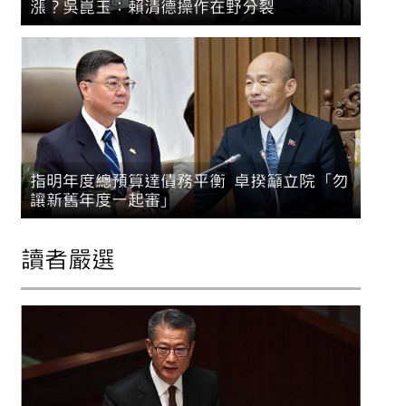
漲？吳崑玉：賴清德操作在野分裂
指明年度總預算達債務平衡 卓揆籲立院「勿
讓新舊年度一起審」
讀者嚴選