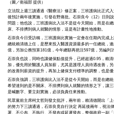
（圖／衛福部 提供）
立法院上週三讀通過《醫療法》修正案，三班護病比正式入
後預計兩年後實施，引發在野痛批。石崇良今（12）日則
問題；他也說，三班護病比入法不是從今天開始，而是在總
床、不排擠到病人就醫的情形，這是有計畫性地推動。
石崇良今日受訪稱，三班護病比實施一定會在任期內完成上
總統賴清德上任，是歷來投入醫護資源最多的一任總統，連續兩
億，另加公務預算181億，今年總額再挹注597億，另編列
石崇良也說，同時也讓健保點值提升，已經超過0.95，賴
加，優先用於醫護人員加薪，尤其是護理人員待遇改善，另
的改善到薪資的提升，再加上健保支付標準的調整，也是優
石崇良強調，三班護病比入法不是從今天開始，而是在總統
希望達到的是不關床、不排擠到病人就醫的情形之下，讓三
是喊數字、要立刻實施，必須負責任來推動。
民眾黨前主席柯文哲則發文批評，兩年前，賴清德開出「上
的努力下三讀通過，石崇良竟自行決定 再延後兩年，視法
署、不公布、不執行、不發布或延遲發布，整個政府一副「