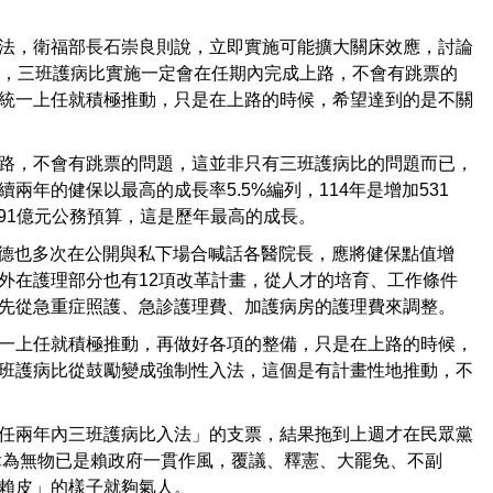
法，衛福部長石崇良則說，立即實施可能擴大關床效應，討論
說，三班護病比實施一定會在任期內完成上路，不會有跳票的
統一上任就積極推動，只是在上路的時候，希望達到的是不關
路，不會有跳票的問題，這並非只有三班護病比的問題而已，
年的健保以最高的成長率5.5%編列，114年是增加531
191億元公務預算，這是歷年最高的成長。
清德也多次在公開與私下場合喊話各醫院長，應將健保點值增
外在護理部分也有12項改革計畫，從人才的培育、工作條件
先從急重症照護、急診護理費、加護病房的護理費來調整。
一上任就積極推動，再做好各項的整備，只是在上路的時候，
班護病比從鼓勵變成強制性入法，這個是有計畫性地推動，不
任兩年內三班護病比入法」的支票，結果拖到上週才在民眾黨
律為無物已是賴政府一貫作風，覆議、釋憲、大罷免、不副
賴皮」的樣子就夠氣人。