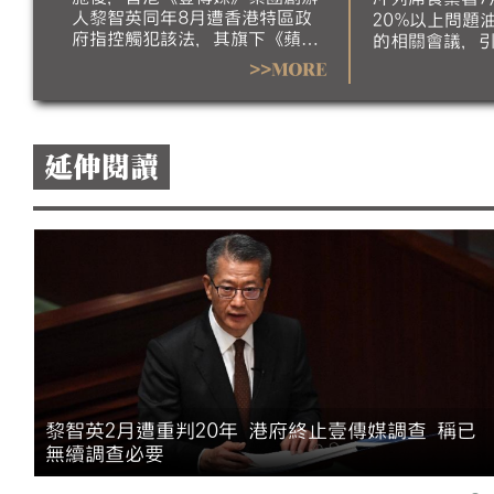
法代言
人黎智英同年8月遭香港特區政
20%以上問題
府指控觸犯該法，其旗下《蘋果
的相關會議，
日報》也於隔年6月24日停刊；
昨日為此公布
>>MORE
最終，黎智英今年2月9日遭香港
民黨今（5）日
高等法院重判20年。香港政府本
主任許輔會中
月5日指出，香港財政司長陳茂
撤職；並質疑
波依據《公司條例》指示審查員
引導會議結論方
延伸閱讀
終止調查《壹傳媒》事務，審查
標準造成的食
員任期也已於7月27日屆滿，並
此，行政院稱
指《壹傳媒》已遭法院勒令清
想法，無法代
盤、其前高層人員涉也因涉國安
案件遭判刑，認為已無繼續調查
必要。
吳
黎智英2月遭重判20年 港府終止壹傳媒調查 稱已
無續調查必要