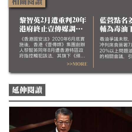
相關閱讀
黎智英2月遭重判20年
藍營點名
港府終止壹傳媒調查
輔為毒油
稱已無續調查必要
台 政院
《香港國安法》2020年6月底實
毒油爭議未歇
施後，香港《壹傳媒》集團創辦
法代言
冲列席食藥署7
人黎智英同年8月遭香港特區政
20%以上問題
府指控觸犯該法，其旗下《蘋果
的相關會議，
日報》也於隔年6月24日停刊；
昨日為此公布
>>MORE
最終，黎智英今年2月9日遭香港
民黨今（5）日
高等法院重判20年。香港政府本
主任許輔會中
月5日指出，香港財政司長陳茂
撤職；並質疑
波依據《公司條例》指示審查員
引導會議結論方
延伸閱讀
終止調查《壹傳媒》事務，審查
標準造成的食
員任期也已於7月27日屆滿，並
此，行政院稱
指《壹傳媒》已遭法院勒令清
想法，無法代
盤、其前高層人員涉也因涉國安
案件遭判刑，認為已無繼續調查
必要。