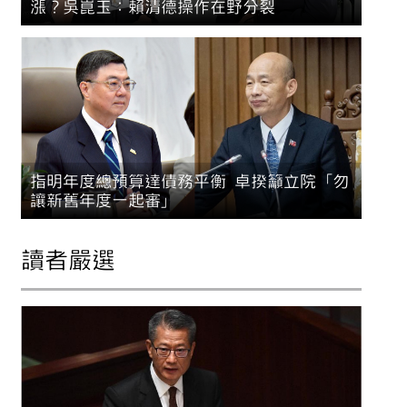
漲？吳崑玉：賴清德操作在野分裂
指明年度總預算達債務平衡 卓揆籲立院「勿
讓新舊年度一起審」
讀者嚴選