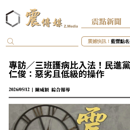
震點新聞
黎智英2
藍營點名
專訪／台
專訪／毒
專訪／三班護病比入法！民進
專訪／台
仁俊：惡劣且低級的操作
2026/05/12 | 陳威穎 綜合報導