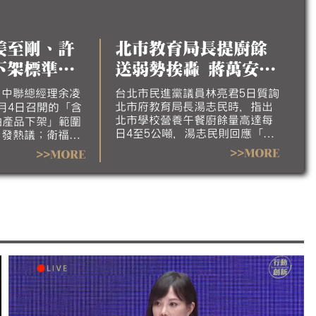
姜至剛、許
北市教育局長提廚餘
下架標準下
送弱勢挨轟 蔣萬安澄
：個人想法無
清：不會這樣做
，中聯總經理余凌
台北市民進黨議員林亮君5日質詢
北市府教育局長湯志民時，指出
月4日召開的「含
北市學校營養午餐廚餘量高達每
油產品下架」範圍
日4至5公噸，湯志民則回應「剩
引發熱議；衛福部
食可以跟弱勢單位交流」，引發
當日會議紀錄。國
>>MORE
>>MORE
討論。對此，台北市長蔣萬安今
則指出，食安辦
（6）日澄清，市府不會這樣做，
替業者擔心，應被
教育局會進行說明。
食藥署長會中刻意
向，也應為20%
安疑慮下台。對
，政院同仁的個人
為發言。