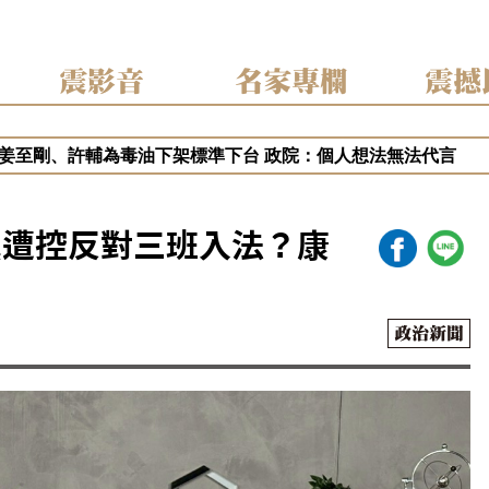
震影音
名家專欄
震撼
月遭重判20年 港府終止壹傳媒調查 稱已無續調查必要
姜至剛、許輔為毒油下架標準下台 政院：個人想法無法代言
糖捲毒油案喊告福懋！藍白緊咬知情未報？吳崑玉：轉移「2選
油案讓2028提前開打？盧秀燕、蔣萬安搶聲量 吳崑玉這樣說
黨遭控反對三班入法？康
中挨批食安破口！盧秀燕抗賴聲勢漲？吳崑玉：賴清德操作在野
政治新聞