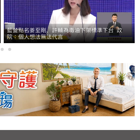
藍營點名姜至剛、許輔為毒油下架標準下台 政
院：個人想法無法代言