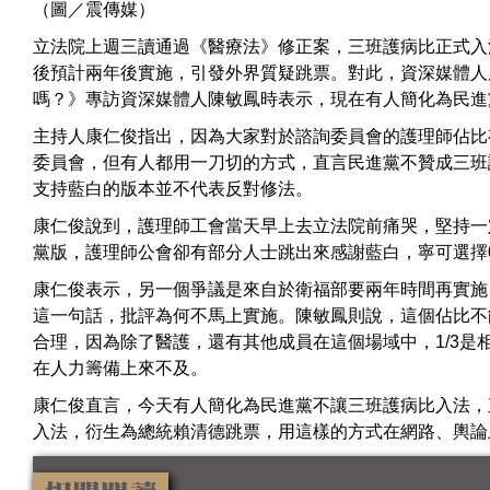
（圖／震傳媒）
立法院上週三讀通過《醫療法》修正案，三班護病比正式入
後預計兩年後實施，引發外界質疑跳票。對此，資深媒體人
嗎？》專訪資深媒體人陳敏鳳時表示，現在有人簡化為民進
主持人康仁俊指出，因為大家對於諮詢委員會的護理師佔比有
委員會，但有人都用一刀切的方式，直言民進黨不贊成三班
支持藍白的版本並不代表反對修法。
康仁俊說到，護理師工會當天早上去立法院前痛哭，堅持一
黨版，護理師公會卻有部分人士跳出來感謝藍白，寧可選擇0
康仁俊表示，另一個爭議是來自於衛福部要兩年時間再實施
這一句話，批評為何不馬上實施。陳敏鳳則說，這個佔比不能
合理，因為除了醫護，還有其他成員在這個場域中，1/3
在人力籌備上來不及。
康仁俊直言，今天有人簡化為民進黨不讓三班護病比入法，
入法，衍生為總統賴清德跳票，用這樣的方式在網路、輿論