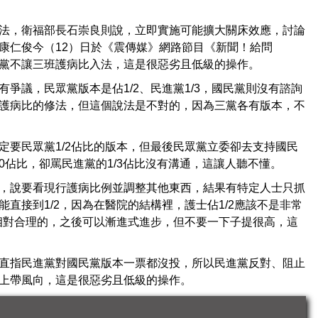
法，衛福部長石崇良則說，立即實施可能擴大關床效應，討論
康仁俊今（12）日於《震傳媒》網路節目《新聞！給問
黨不讓三班護病比入法，這是很惡劣且低級的操作。
爭議，民眾黨版本是佔1/2、民進黨1/3，國民黨則沒有諮詢
護病比的修法，但這個說法是不對的，因為三黨各有版本，不
定要民眾黨1/2佔比的版本，但最後民眾黨立委卻去支持國民
佔比，卻罵民進黨的1/3佔比沒有溝通，這讓人聽不懂。
，說要看現行護病比例並調整其他東西，結果有特定人士只抓
直接到1/2，因為在醫院的結構裡，護士佔1/2應該不是非常
是相對合理的，之後可以漸進式進步，但不要一下子提很高，這
直指民進黨對國民黨版本一票都沒投，所以民進黨反對、阻止
上帶風向，這是很惡劣且低級的操作。