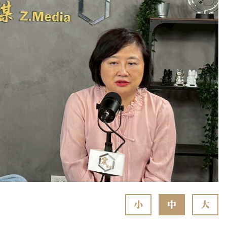
小
中
大