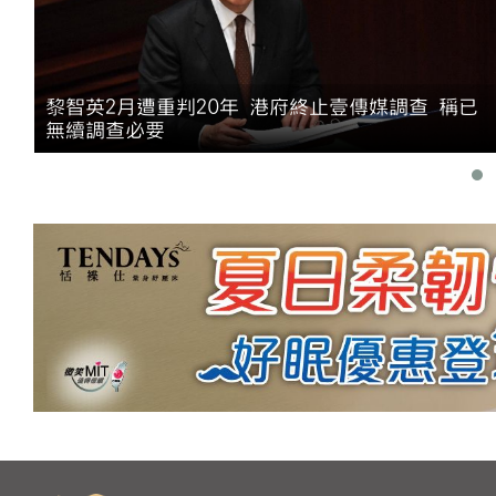
吳
黎智英2月遭重判20年 港府終止壹傳媒調查 稱已
無續調查必要