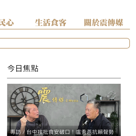
民心
生活食客
關於震傳媒
區」焦點
今日焦點
分裂
專訪／台中挨批食安破口！盧秀燕抗賴聲勢