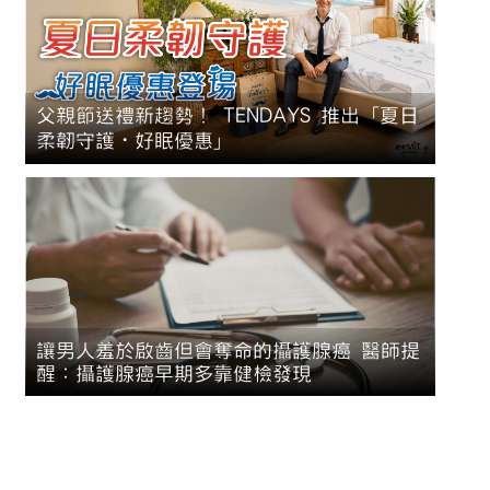
父親節送禮新趨勢！ TENDAYS 推出「夏日
柔韌守護・好眠優惠」
讓男人羞於啟齒但會奪命的攝護腺癌 醫師提
醒：攝護腺癌早期多靠健檢發現