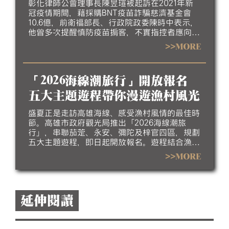
焦點
彰化律師公會理事長陳昱瑄被起訴在2021年新
冠疫情期間，藉採購BNT疫苗詐騙慈濟基金會
10.6億，前衛福部長、行政院政委陳時中表示，
他曾多次提醒慎防疫苗掮客，不實指控者應向社
會道歉。對此，國民黨發言人陳以信今（10）日
>>MORE
批評，陳時中不該藉慈濟過橋，轉移國人對毒油
案的關注，這樣顢頇傲慢、無視國人的民進黨政
府，遲早會讓人民用選票趕下台。
「2026海線潮旅行」開放報名
五大主題遊程帶你漫遊漁村風光
盛夏正是走訪高雄海線、感受漁村風情的最佳時
節。高雄市政府觀光局推出「2026海線潮旅
行」，串聯茄萣、永安、彌陀及梓官四區，規劃
五大主題遊程，即日起開放報名。遊程結合漁村
聚落、生態景觀、地方工藝、特色美食及互動體
>>MORE
驗，帶領民眾深入探索北高雄海線豐富的自然生
態、人文底蘊與漁村產業特色，歡迎大家相約來
高雄吹海風、嚐海味，漫遊北高雄海線風光，感
受最道地的漁村魅力。
延伸閱讀