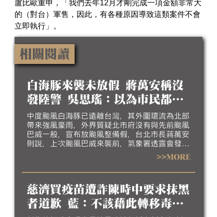
盧比歐重申，「我們去年12月才剛完成一項金額非常大
的（對台）軍售，因此，有各種原因導致這類案件不會
立即執行」。
相關閱讀
白海豚來襲未放假 蔣萬安稱沒
發陸警 吳思瑤：以為市民都失
憶好騙？
中度颱風白海豚已遠離台灣，其外圍環流為北部
帶來強風豪雨，外界質疑北市府沒有與先前颱風
巴威一般，宣布放颱風整備假，台北市長蔣萬安
則說，上次颱風巴威來襲前，氣象署透露會發布
陸警，但這次沒有，引發關注。對此，民進黨立
>>MORE
委吳思瑤9日批評洗記憶，以為市民都失憶好騙
嗎？別想甩鍋嫁禍中央。
慈濟買疫苗遭詐陳時中要求抹黑
者道歉 藍：不該藉此轉移毒油