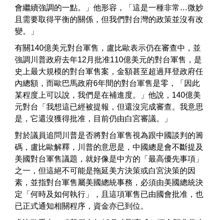
會繼續強調的一點。」他形容，「這是一種非常…微妙
且需要取得平衡的關係，但我們對台灣的政策並沒有改
變。」
有關140億美元對台軍售，盧比歐表示仍在審查中，並
強調川普政府去年12月批准110億美元的對台軍售，是
史上最大規模的對台軍售案，金額甚至超過拜登政府任
內總額，而歐巴馬政府6年間的對台軍售是零，「因此
某程度上可以說，我們是在補進度。」他說，140億美
元對台「我想這已經被提報，但還沒完成審查。我意思
是，它還沒獲得批准，目前仍由白宮審議。」
對於議員追問川普是否將對台軍售視為跟中國談判的籌
碼，盧比歐解釋，川普的意思是，中國總是會不斷提及
美國對台軍售議題，就好像是中方的「最高優先事項」
之一，但這絕不可能是拖延美方決策或白宮決策的因
素，並指對台軍售屬美國總統事務，必須由美國總統決
定「何時及如何執行」，且這項軍售已由國會批准，也
已正式通知相關程序，資金亦已到位。