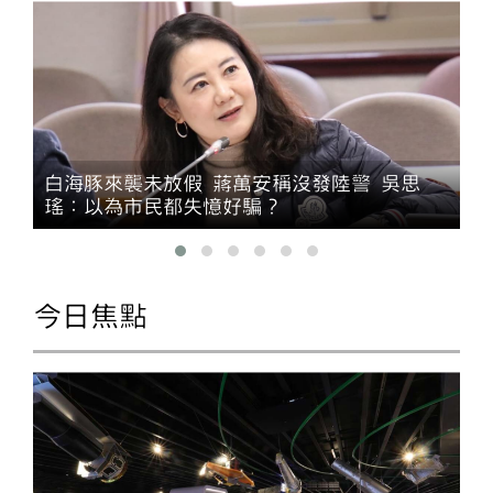
白海豚來襲未放假 蔣萬安稱沒發陸警 吳思
瑤：以為市民都失憶好騙？
今日焦點