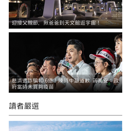
迎接父親節，揪爸爸到天文館逛宇宙！
慈濟遭詐騙10.6億！陳時中籲道歉 蔣萬安：政
府當時未買夠疫苗
讀者嚴選