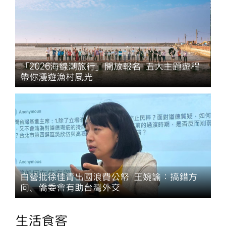
「2026海線潮旅行」開放報名 五大主題遊程
帶你漫遊漁村風光
白營批徐佳青出國浪費公帑 王婉諭：搞錯方
向、僑委會有助台灣外交
生活食客