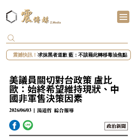
白海豚來襲未放假 蔣萬安稱沒發陸警 吳思瑤
疫苗遭詐陳時中要求抹黑者道歉 藍：不該藉此轉移毒油焦點
代頒林榮基褒揚令 卓揆：自由民主終會在每
元旦假期賞花最推薦 北市大溝溪花海美翻
美議員關切對台政策 盧比
總統府批部分媒體「片面解讀」 王鴻薇批死
歐：始終希望維持現狀、中
國非軍售決策因素
2026/06/03 | 湯道哲 綜合報導
政治新聞