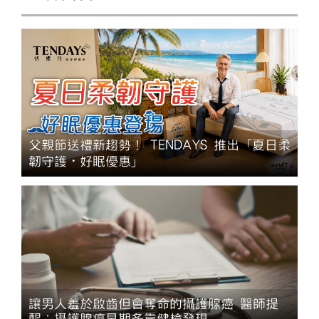
父親節送禮新趨勢！ TENDAYS 推出「夏日柔
韌守護・好眠優惠」
讓男人羞於啟齒但會奪命的攝護腺癌 醫師提
醒：攝護腺癌早期多靠健檢發現