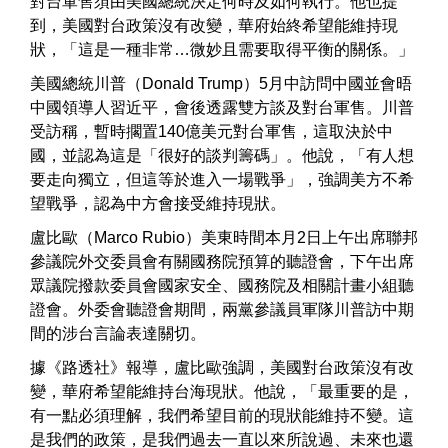
對台軍售須由美國總統決定何時及如何執行。他也提
到，美國對台政策沒有改變，華府始終希望能維持現
狀，「這是一種非常…微妙且需要取得平衡的關係。」
美國總統川普（Donald Trump）5月中訪問中國並會晤
中國領導人習近平，會後透露雙方談及對台軍售。川普
受訪稱，暫時擱置140億美元對台軍售，這取決於中
國，並認為這是「很好的談判籌碼」。他說，「有人想
要走向獨立，但這等於進入一場戰爭」，強調美方不希
望戰爭，認為中方會接受維持現狀。
盧比歐（Marco Rubio）美東時間本月2日上午出席聯邦
參議院外交委員會有關國務院預算的聽證會，下午出席
眾議院撥款委員會國家安全、國務院及相關計畫小組聽
證會。外委會聽證會期間，兩黨參議員軍隊川普訪中期
間的涉台言論表達關切。
據《路透社》報導，盧比歐強調，美國對台政策沒有改
變，華府希望能維持台海現狀。他說，「最重要的是，
有一點必須理解，我們希望目前的現狀能維持不變。這
是我們的政策，是我們過去一直以來所說過、未來也還