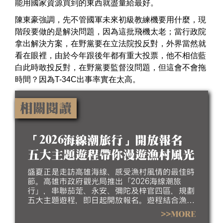
能用國家資源買到的東西就盡量給最好。
陳東豪強調，先不管國軍未來初級教練機要用什麼，現
階段要做的是解決問題，因為這批飛機太老；當行政院
拿出解決方案，在野黨要在立法院投反對，外界當然就
看在眼裡，由於今年跟後年都有重大投票，他不相信藍
白此時敢投反對，在野黨要監督沒問題，但這會不會拖
時間？因為T-34C出事率實在太高。
相關閱讀
「2026海線潮旅行」開放報名
五大主題遊程帶你漫遊漁村風光
盛夏正是走訪高雄海線、感受漁村風情的最佳時
節。高雄市政府觀光局推出「2026海線潮旅
行」，串聯茄萣、永安、彌陀及梓官四區，規劃
五大主題遊程，即日起開放報名。遊程結合漁村
聚落、生態景觀、地方工藝、特色美食及互動體
>>MORE
驗，帶領民眾深入探索北高雄海線豐富的自然生