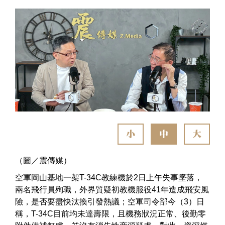
小
中
大
（圖／震傳媒）
空軍岡山基地一架T-34C教練機於2日上午失事墜落，
兩名飛行員殉職，外界質疑初教機服役41年造成飛安風
險，是否要盡快汰換引發熱議；空軍司令部今（3）日
稱，T-34C目前均未達壽限，且機務狀況正常、後勤零