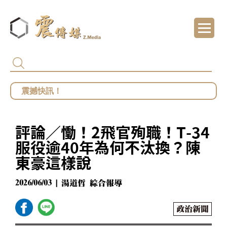
代頒林榮基褒揚令 卓揆：自由民主終會在每
總統府批部分媒體「片面解讀」 王鴻薇批死
館長遭爆職場性騷擾？ 勞動部：若查明屬實最
評論／慟！2飛官殉職！T-34
鄭麗文勝選國民黨主席 王鴻薇曝首要任務：20
服役逾40年為何不汰換？陳
東豪這樣說
2026/06/03 | 湯道哲 綜合報導
政治新聞