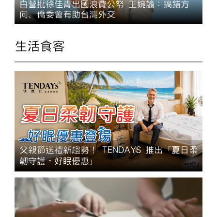
白營批徐佳青出國浪費公帑 王婉諭：搞錯方
向、僑委會有助台灣外交
生活食客
父親節送禮新趨勢！ TENDAYS 推出「夏日柔
韌守護・好眠優惠」