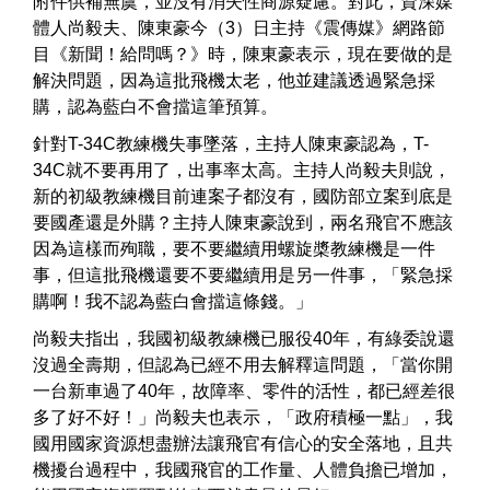
附件供補無虞，並沒有消失性商源疑慮。對此，資深媒
體人尚毅夫、陳東豪今（3）日主持《震傳媒》網路節
目《新聞！給問嗎？》時，陳東豪表示，現在要做的是
解決問題，因為這批飛機太老，他並建議透過緊急採
購，認為藍白不會擋這筆預算。
針對T-34C教練機失事墜落，主持人陳東豪認為，T-
34C就不要再用了，出事率太高。主持人尚毅夫則說，
新的初級教練機目前連案子都沒有，國防部立案到底是
要國產還是外購？主持人陳東豪說到，兩名飛官不應該
因為這樣而殉職，要不要繼續用螺旋槳教練機是一件
事，但這批飛機還要不要繼續用是另一件事，「緊急採
購啊！我不認為藍白會擋這條錢。」
尚毅夫指出，我國初級教練機已服役40年，有綠委說還
沒過全壽期，但認為已經不用去解釋這問題，「當你開
一台新車過了40年，故障率、零件的活性，都已經差很
多了好不好！」尚毅夫也表示，「政府積極一點」，我
國用國家資源想盡辦法讓飛官有信心的安全落地，且共
機擾台過程中，我國飛官的工作量、人體負擔已增加，