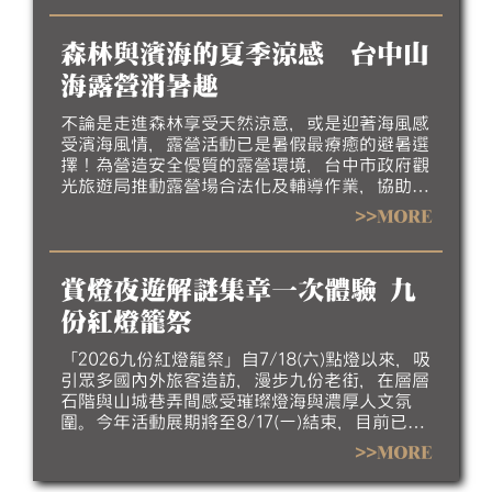
態、人文底蘊與漁村產業特色，歡迎大家相約來
高雄吹海風、嚐海味，漫遊北高雄海線風光，感
森林與濱海的夏季涼感 台中山
受最道地的漁村魅力。
海露營消暑趣
不論是走進森林享受天然涼意，或是迎著海風感
受濱海風情，露營活動已是暑假最療癒的避暑選
擇！為營造安全優質的露營環境，台中市政府觀
光旅遊局推動露營場合法化及輔導作業，協助業
者完善場地設施、強化安全管理並提升服務品
>>MORE
質，邀請民眾今夏走進台中，體驗山海露營的悠
閒與美好。
賞燈夜遊解謎集章一次體驗 九
份紅燈籠祭
「2026九份紅燈籠祭」自7/18(六)點燈以來，吸
引眾多國內外旅客造訪，漫步九份老街，在層層
石階與山城巷弄間感受璀璨燈海與濃厚人文氛
圍。今年活動展期將至8/17(一)結束，目前已進
入倒數階段，誠摯邀請民眾把握暑假最後時光，
>>MORE
走訪九份欣賞夜間燈飾，感受山城夏夜的獨特魅
力。