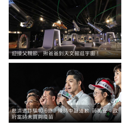
迎接父親節，揪爸爸到天文館逛宇宙！
慈濟遭詐騙10.6億！陳時中籲道歉 蔣萬安：政
府當時未買夠疫苗