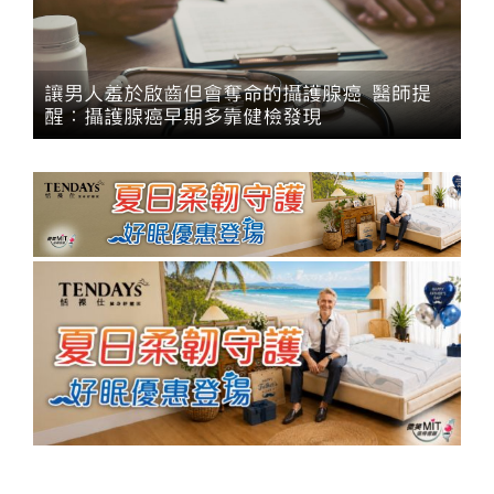
讓男人羞於啟齒但會奪命的攝護腺癌 醫師提
醒：攝護腺癌早期多靠健檢發現