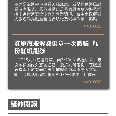
不論是走進森林享受天然涼意，或是迎著海風感
受濱海風情，露營活動已是暑假最療癒的避暑選
擇！為營造安全優質的露營環境，台中市政府觀
光旅遊局推動露營場合法化及輔導作業，協助業
者完善場地設施、強化安全管理並提升服務品
>>MORE
質，邀請民眾今夏走進台中，體驗山海露營的悠
閒與美好。
賞燈夜遊解謎集章一次體驗 九
份紅燈籠祭
「2026九份紅燈籠祭」自7/18(六)點燈以來，吸
引眾多國內外旅客造訪，漫步九份老街，在層層
石階與山城巷弄間感受璀璨燈海與濃厚人文氛
圍。今年活動展期將至8/17(一)結束，目前已進
入倒數階段，誠摯邀請民眾把握暑假最後時光，
>>MORE
走訪九份欣賞夜間燈飾，感受山城夏夜的獨特魅
力。
延伸閱讀