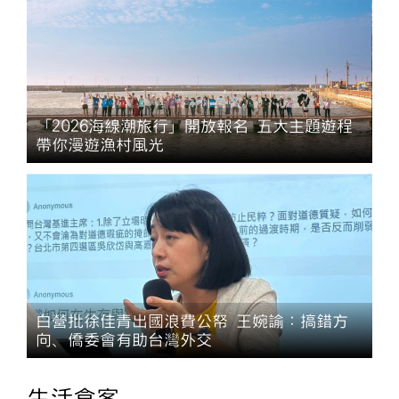
「2026海線潮旅行」開放報名 五大主題遊程
帶你漫遊漁村風光
白營批徐佳青出國浪費公帑 王婉諭：搞錯方
向、僑委會有助台灣外交
生活食客