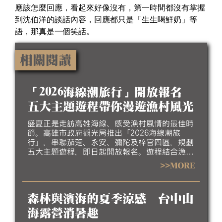
應該怎麼回應，看起來好像沒有，第一時間都沒有掌握
到沈伯洋的談話內容，回應都只是「生生喝鮮奶」等
語，那真是一個笑話。
相關閱讀
「2026海線潮旅行」開放報名
五大主題遊程帶你漫遊漁村風光
盛夏正是走訪高雄海線、感受漁村風情的最佳時
節。高雄市政府觀光局推出「2026海線潮旅
行」，串聯茄萣、永安、彌陀及梓官四區，規劃
五大主題遊程，即日起開放報名。遊程結合漁村
聚落、生態景觀、地方工藝、特色美食及互動體
>>MORE
驗，帶領民眾深入探索北高雄海線豐富的自然生
態、人文底蘊與漁村產業特色，歡迎大家相約來
高雄吹海風、嚐海味，漫遊北高雄海線風光，感
森林與濱海的夏季涼感 台中山
受最道地的漁村魅力。
海露營消暑趣