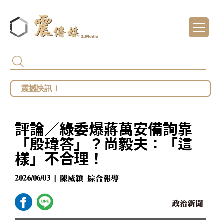
代頒林榮基褒揚令 卓揆：自由民主終會在每
總統府批部分媒體「片面解讀」 王鴻薇批死
館長遭爆職場性騷擾？ 勞動部：若查明屬實最
評論／綠委爆蔣萬安備詢靠
鄭麗文勝選國民黨主席 王鴻薇曝首要任務：20
「殷瑋答」？尚毅夫：「這
樣」不合理！
2026/06/03 | 陳威穎 綜合報導
政治新聞