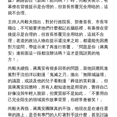
媒》網路節目《新聞！給問嗎？》時，尚毅夫表示，有
幕僚在背後提示是合理的，但首長答覆完全用唸的，這
就不合理。
主持人尚毅夫指出，對於行政院長、部會首長、市長等
職位，不可能要求他們什麼都記在腦筋裡，有幕僚在背
後提示是合理的，但首長答覆完全用唸的，這就不合
理；老道的政治人物在提示還沒來之前，都還能先因應
對方提問，帶提示來了再進行答覆，「問題是你（蔣萬
安）連前面這一段都沒辦法嗎？這才是我訝異的地
方！」
尚毅夫續指，蔣萬安有很多回答的問題，當他回應民進
黨對手沈伯洋以動漫「鬼滅之刃」拋出「無限城論壇」
的議題，或談及他的兒子看動漫「葬送的芙莉蓮」，但
當蔣萬安回應時，所有人都知道他是用背的，覺得自己
好像沒與年輕人脫節，但實質卻不是如此，「不要用自
己完全陌生的領域當作故事背景，你經常會被笑！」
尚毅夫再指，蔣萬安團隊真的不強，他現在是在連任選
舉的路上，是否有專門的人盯著對手說什麼，甚至討論