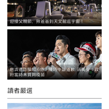
迎接父親節，揪爸爸到天文館逛宇宙！
慈濟遭詐騙10.6億！陳時中籲道歉 蔣萬安：政
府當時未買夠疫苗
讀者嚴選