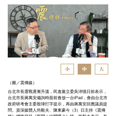
小
中
大
（圖／震傳媒）
台北市長選戰逐漸升溫，民進黨立委吳沛憶日前表示，
台北市長蔣萬安備詢時面前會放一台iPad，會由台北市
政府研考會主委殷瑋打字提示，再由蔣萬安回應議員提
問。資深媒體人尚毅夫、陳東豪今（3）日主持《震傳