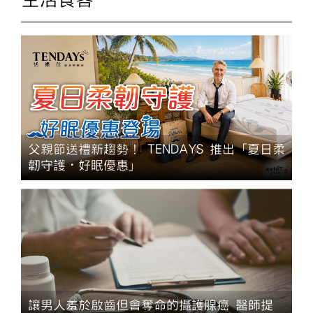
父親節送禮新趨勢！ TENDAYS 推出「夏日柔
韌守護・好眠優惠」
讓男人羞於啟齒但會奪命的攝護腺癌 醫師提