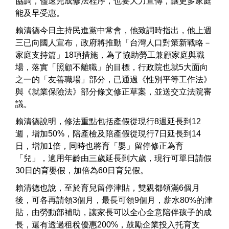
協調，儘速完成修法程序，也要大力宣傳，讓更多家庭
能及早受惠。
賴清德今日主持民進黨中常會，他致詞時指出，他上週
三已向國人宣布，政府將推動「台灣人口對策新戰略－
家庭支持篇」18項措施，為了協助勞工兼顧家庭與職
場，落實「照顧不離職」的目標，行政院也就5大面向
之一的「友善職場」部分，已通過《性別平等工作法》
與《就業保險法》部分條文修正草案，並送交立法院審
議。
賴清德說明，修法重點包括產假從現行8週延長到12
週，增加50%，陪產檢及陪產假從現行7日延長到14
日，增加1倍，同時也將育「嬰」留停修正為育
「兒」，適用年齡由三歲延長到六歲，現行可單日請假
30日的育嬰假，加倍為60日育兒假。
賴清德也說，至於育兒留停津貼，雙親都領滿6個月
後，可各再請領3個月，最長可領9個月，薪水80%的津
貼，由勞動部補助，讓家長可以全心全意陪伴孩子的成
長，還有透過租稅優惠200%，鼓勵企業投入托育支