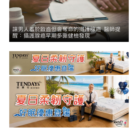
讓男人羞於啟齒但會奪命的攝護腺癌 醫師提
醒：攝護腺癌早期多靠健檢發現