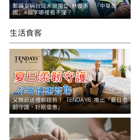
鄭麗文稱台灣未曾獨立 林俊憲：「中華民
國」4個字哪裡看不懂？
生活食客
父親節送禮新趨勢！ TENDAYS 推出「夏日柔
韌守護・好眠優惠」