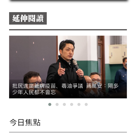
國」嗎，「中華民國」這四個字哪裡看不懂，還
是心裡不願意承認？
延伸閱讀
批民進黨蓋牌疫苗、毒油爭議 蔣萬安：隔多
少年人民都不會忘
今日焦點