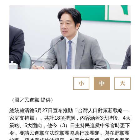
小
中
大
（圖／民進黨 提供）
總統賴清德5月27日宣布推動「台灣人口對策新戰略—
家庭支持篇」，共計18項措施，內容涵蓋3大階段、4大
策略、5大面向，他今（3）日主持民進黨中常會時更下
令，要請民進黨立法院黨團協助行政團隊，與在野黨團