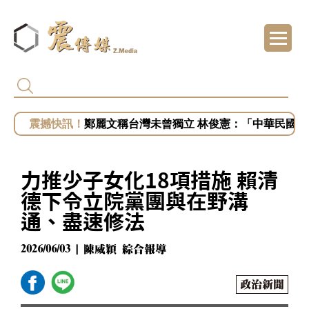
批民進黨蓋牌疫苗、毒油爭議 蔣萬安：隔多
慈濟買疫苗遭詐「藍白拒道歉」 民進黨：為
鄭麗文稱台灣未曾獨立 林俊憲：「中華民國」
蔣萬安未放白海豚颱風假挨轟？藍議員：民進
白海豚來襲未放假 蔣萬安稱沒發陸警 吳思瑤
力推少子女化18項措施 賴清
德下令立院黨團與在野溝
通、盡速修法
2026/06/03 | 陳威穎 綜合報導
政治新聞