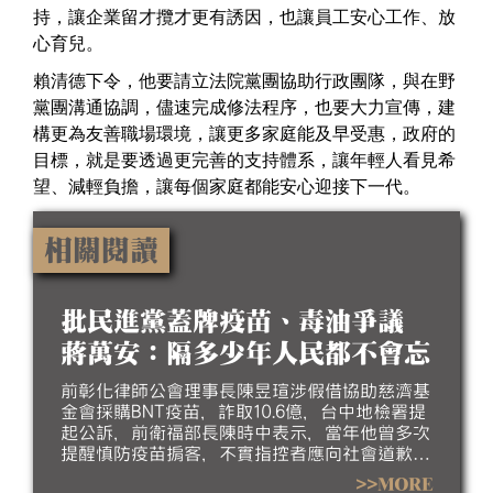
持，讓企業留才攬才更有誘因，也讓員工安心工作、放
心育兒。
賴清德下令，他要請立法院黨團協助行政團隊，與在野
黨團溝通協調，儘速完成修法程序，也要大力宣傳，建
構更為友善職場環境，讓更多家庭能及早受惠，政府的
目標，就是要透過更完善的支持體系，讓年輕人看見希
望、減輕負擔，讓每個家庭都能安心迎接下一代。
相關閱讀
批民進黨蓋牌疫苗、毒油爭議
蔣萬安：隔多少年人民都不會忘
前彰化律師公會理事長陳昱瑄涉假借協助慈濟基
金會採購BNT疫苗，詐取10.6億，台中地檢署提
起公訴，前衛福部長陳時中表示，當年他曾多次
提醒慎防疫苗掮客，不實指控者應向社會道歉，
台北市長蔣萬安則拒絕，指若政府能採購足夠疫
>>MORE