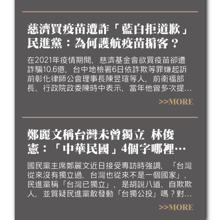
苗，民團就不需集資採購。對此，蔣萬安今
（10）日再批，民進黨就是要人民忘記他們的不
堪，但人民所遭受的慘痛經驗，不管隔了多少年
慈濟買疫苗遭詐「藍白拒道歉」
都不會忘記。
民進黨：為何護航疫苗掮客？
在2021年疫情期間，慈濟基金會欲買疫苗卻遭
詐騙10.6億，台中地檢署6日依詐欺等罪嫌起訴
前彰化律師公會理事長陳昱瑄等人，前衛福部
長、行政院政委陳時中表示，當年他曾多次提醒
慎防疫苗掮客，不實指控者應向社會道歉，引起
>>MORE
台北市長蔣萬安、國民黨立委柯志恩、民眾黨前
主席柯文哲反擊。對此，民進黨發言人吳崢今
（10）日質疑，國民黨是跟疫苗掮客站到同一邊
鄭麗文稱台灣未曾獨立 林俊
嗎？為何要護航疫苗掮客？並強調，當年這些為
了政治利益噴口水的政客，應該付出相應的政治
憲：「中華民國」4個字哪裡看
代價。
不懂？
國民黨主席鄭麗文近日接受專訪時強調，「台灣
從來沒有獨立過，台灣也從來不是一個國家」，
民進黨稱「台灣已獨立」，是胡說八道、自欺欺
人，並質疑民進黨敢發動「台獨公投」嗎？對
此，民進黨立委林俊憲反問，他倒是想請教，鄭
>>MORE
麗文手上那本護照，上面寫的是「中華人民共和