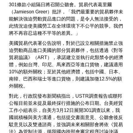
301條款小組隔日將召開公聽會。貿易代表葛里爾
（Jamieson Greer）批評，「我們最重要的貿易夥伴未
能解決強迫勞動貨品進口的問題，是令人無法接受的，
此情況迫使美國勞工在全球環境下不公平的競爭。我們
將不再容忍這種不平等的差異。」
美國貿易代表署公告說明，對於已設立相關措施禁止強
迫勞動商品進口美國的部分貿易夥伴，包括透過《對等
貿易協議》（ART），承諾建立並執行此類禁令的經濟
體，例如台灣、印尼、馬來西亞等進口貨物，建議適用
10%的額外關稅；至於其他經濟體，包括中國、日本、
南韓、巴西和瑞士等進口貨物，則建議加徵12.5%的額
外關稅。
對此，行政院發布新聞稿指出，USTR調查報告或聯邦
公報目前並未提及最終採行措施的公布日期。台美經貿
工作小組表示，自美方3月12日展開301調查以來，我
國就積極與美方溝通，包括提交書面意見、公聽會後反
駁意見以及雙邊諮商，並強調未來相關部會將依《貿易
法》為管制法源，循我國內跨部會審定程序討論決議