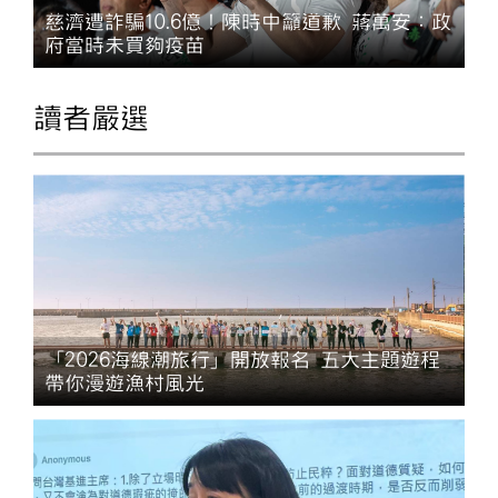
慈濟遭詐騙10.6億！陳時中籲道歉 蔣萬安：政
府當時未買夠疫苗
讀者嚴選
「2026海線潮旅行」開放報名 五大主題遊程
帶你漫遊漁村風光