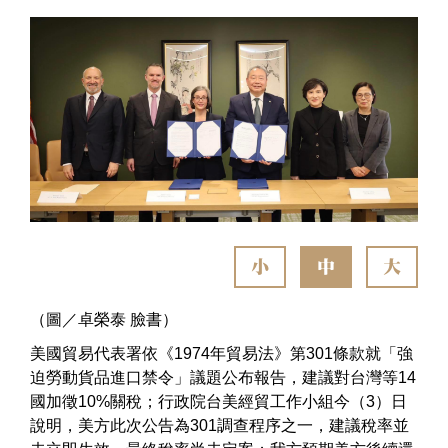
小
中
大
（圖／卓榮泰 臉書）
美國貿易代表署依《1974年貿易法》第301條款就「強
迫勞動貨品進口禁令」議題公布報告，建議對台灣等14
國加徵10%關稅；行政院台美經貿工作小組今（3）日
說明，美方此次公告為301調查程序之一，建議稅率並