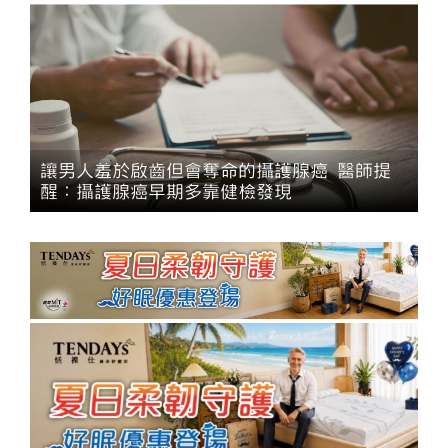
讓男人羞於啟齒但會奪命的攝護腺癌 醫師提
醒：攝護腺癌早期多靠健檢發現