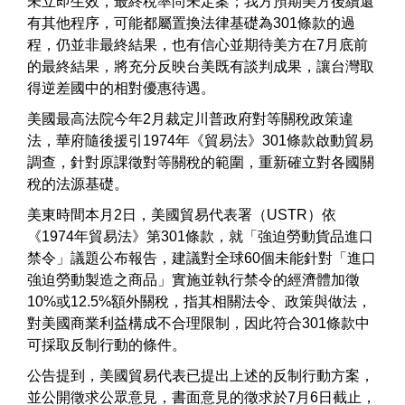
未立即生效，最終稅率尚未定案；我方預期美方後續還
有其他程序，可能都屬置換法律基礎為301條款的過
程，仍並非最終結果，也有信心並期待美方在7月底前
的最終結果，將充分反映台美既有談判成果，讓台灣取
得逆差國中的相對優惠待遇。
美國最高法院今年2月裁定川普政府對等關稅政策違
法，華府隨後援引1974年《貿易法》301條款啟動貿易
調查，針對原課徵對等關稅的範圍，重新確立對各國關
稅的法源基礎。
美東時間本月2日，美國貿易代表署（USTR）依
《1974年貿易法》第301條款，就「強迫勞動貨品進口
禁令」議題公布報告，建議對全球60個未能針對「進口
強迫勞動製造之商品」實施並執行禁令的經濟體加徵
10%或12.5%額外關稅，指其相關法令、政策與做法，
對美國商業利益構成不合理限制，因此符合301條款中
可採取反制行動的條件。
公告提到，美國貿易代表已提出上述的反制行動方案，
並公開徵求公眾意見，書面意見的徵求於7月6日截止，