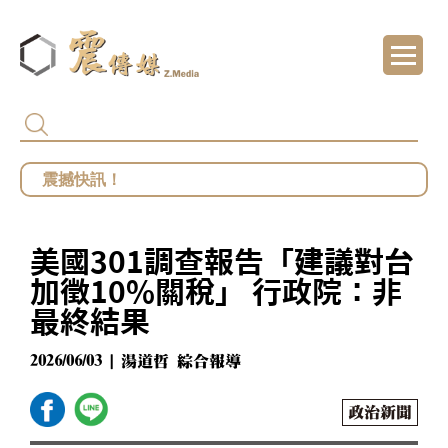
代頒林榮基褒揚令 卓揆：自由民主終會在每
總統府批部分媒體「片面解讀」 王鴻薇批死
館長遭爆職場性騷擾？ 勞動部：若查明屬實最
美國301調查報告「建議對台
鄭麗文勝選國民黨主席 王鴻薇曝首要任務：20
加徵10%關稅」 行政院：非
最終結果
2026/06/03 | 湯道哲 綜合報導
政治新聞