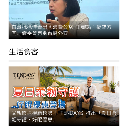
白營批徐佳青出國浪費公帑 王婉諭：搞錯方
向、僑委會有助台灣外交
生活食客
父親節送禮新趨勢！ TENDAYS 推出「夏日柔
韌守護・好眠優惠」