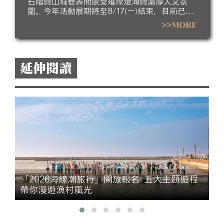
石階與山城巷弄間感受璀璨燈海與濃厚人文氛
圍。今年活動展期將至8/17(一)結束，目前已進
入倒數階段，誠摯邀請民眾把握暑假最後時光，
>>MORE
走訪九份欣賞夜間燈飾，感受山城夏夜的獨特魅
力。
延伸閱讀
「2026海線潮旅行」開放報名 五大主題遊程
帶你漫遊漁村風光