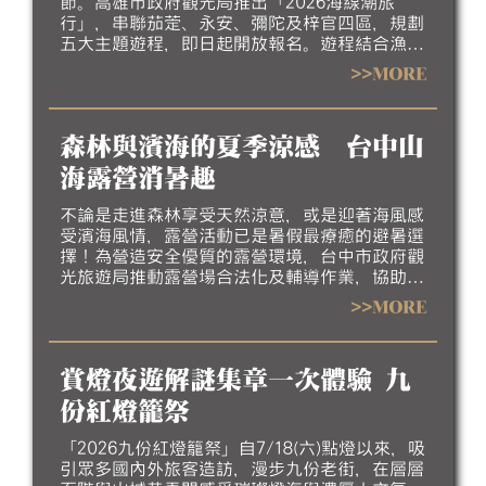
節。高雄市政府觀光局推出「2026海線潮旅
行」，串聯茄萣、永安、彌陀及梓官四區，規劃
五大主題遊程，即日起開放報名。遊程結合漁村
聚落、生態景觀、地方工藝、特色美食及互動體
>>MORE
驗，帶領民眾深入探索北高雄海線豐富的自然生
態、人文底蘊與漁村產業特色，歡迎大家相約來
高雄吹海風、嚐海味，漫遊北高雄海線風光，感
森林與濱海的夏季涼感 台中山
受最道地的漁村魅力。
海露營消暑趣
不論是走進森林享受天然涼意，或是迎著海風感
受濱海風情，露營活動已是暑假最療癒的避暑選
擇！為營造安全優質的露營環境，台中市政府觀
光旅遊局推動露營場合法化及輔導作業，協助業
者完善場地設施、強化安全管理並提升服務品
>>MORE
質，邀請民眾今夏走進台中，體驗山海露營的悠
閒與美好。
賞燈夜遊解謎集章一次體驗 九
份紅燈籠祭
「2026九份紅燈籠祭」自7/18(六)點燈以來，吸
引眾多國內外旅客造訪，漫步九份老街，在層層