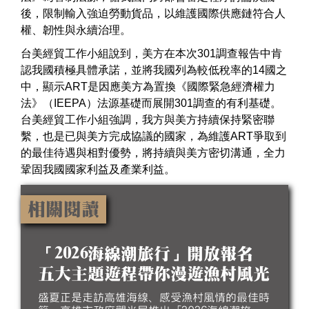
後，限制輸入強迫勞動貨品，以維護國際供應鏈符合人
權、韌性與永續治理。
台美經貿工作小組說到，美方在本次301調查報告中肯
認我國積極具體承諾，並將我國列為較低稅率的14國之
中，顯示ART是因應美方為置換《國際緊急經濟權力
法》（IEEPA）法源基礎而展開301調查的有利基礎。
台美經貿工作小組強調，我方與美方持續保持緊密聯
繫，也是已與美方完成協議的國家，為維護ART爭取到
的最佳待遇與相對優勢，將持續與美方密切溝通，全力
鞏固我國國家利益及產業利益。
相關閱讀
「2026海線潮旅行」開放報名
五大主題遊程帶你漫遊漁村風光
盛夏正是走訪高雄海線、感受漁村風情的最佳時