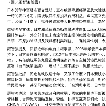
（圖／羅智強 臉書）
日本與菲律賓發布聯合聲明，宣布啟動專屬經濟區及大陸礁
一時間表示肯定，隨後改口不應損及台灣利益。國民黨立委
年，又做了什麼？」批評民進黨整天把主權掛在嘴上，為的
羅智強發文稱，日本和菲律賓啟動專屬經濟區(EEZ)及大
國排除在外，外交部非但未表達守護主權與維護漁權的嚴正
日菲「不應排除或損及我國權利與利益」，遲鈍與怯弱，令
羅智強提及，回顧近年釣魚台主權爭議，2008年爆發日本
持下，日方最終道歉賠償，2012年日本提出釣魚台國有化
權」，時任總統馬英九嚴正表明保衛釣魚台主權與漁民權益，
簽署《台日漁業協議》，達成「主權不讓步，漁權大進步」
羅智強批評，民進黨執政這十年，又做了什麼？日本新版小
南韓反彈，民進黨政府卻靜默不語，他們所修的課綱，對於
華民國所有，甚至只輕描淡寫地說，「台灣與中國、日本對
羅智強也說，隨著民進黨政府的軟弱，國家的主權也不斷被
管轄權，台灣漁民面臨登檢、驅離、扣押甚至高額罰款，該
CHINA（TAIWAN），外交部態度強硬揚言反制，但面