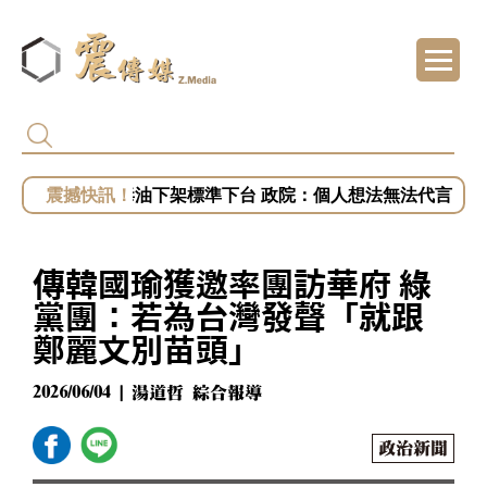
黎智英2月遭重判20年 港府終止壹傳媒調查 
姜至剛、許輔為毒油下架標準下台 政院：個人想法無法代言
專訪／台糖捲毒油案喊告福懋！藍白緊咬知情
專訪／毒油案讓2028提前開打？盧秀燕、蔣萬
傳韓國瑜獲邀率團訪華府 綠
專訪／台中挨批食安破口！盧秀燕抗賴聲勢漲
黨團：若為台灣發聲「就跟
鄭麗文別苗頭」
2026/06/04 | 湯道哲 綜合報導
政治新聞