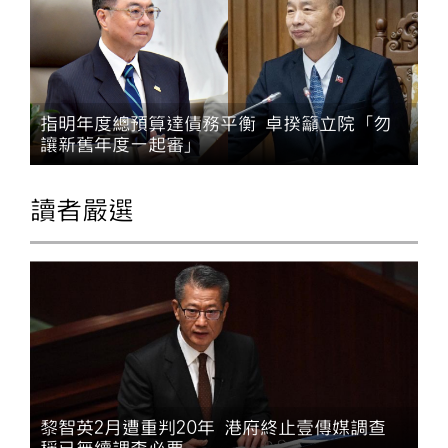
指明年度總預算達債務平衡 卓揆籲立院「勿
讓新舊年度一起審」
讀者嚴選
黎智英2月遭重判20年 港府終止壹傳媒調查