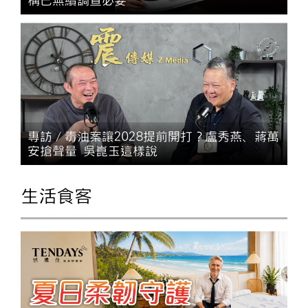
稱已無續調查必要
專訪／毒油案讓2028提前開打？盧秀燕、蔣萬
安搶聲量 吳崑玉這樣說
生活食客