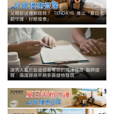
父親節送禮新趨勢！ TENDAYS 推出「夏日柔
韌守護・好眠優惠」
讓男人羞於啟齒但會奪命的攝護腺癌 醫師提
醒：攝護腺癌早期多靠健檢發現