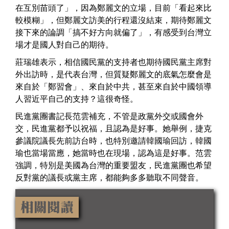
在互別苗頭了」，因為鄭麗文的立場，目前「看起來比
較模糊」，但鄭麗文訪美的行程還沒結束，期待鄭麗文
接下來的論調「搞不好方向就偏了」，有感受到台灣立
場才是國人對自己的期待。
莊瑞雄表示，相信國民黨的支持者也期待國民黨主席對
外出訪時，是代表台灣，但質疑鄭麗文的底氣怎麼會是
來自於「鄭習會」、來自於中共，甚至來自於中國領導
人習近平自己的支持？這很奇怪。
民進黨團書記長范雲補充，不管是政黨外交或國會外
交，民進黨都予以祝福，且認為是好事。她舉例，捷克
參議院議長先前訪台時，也特別邀請韓國瑜回訪，韓國
瑜也當場當應，她當時也在現場，認為這是好事。范雲
強調，特別是美國為台灣的重要盟友，民進黨團也希望
反對黨的議長或黨主席，都能夠多多聽取不同聲音。
相關閱讀