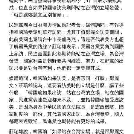
磋商中；民進黨團幹事長莊瑞雄今（4）日表示樂觀其
成，也直言如果韓國瑜訪美期間站在台灣的立場發聲，
「就是跟鄭麗文互別苗頭」。
民進黨團今日召開輿情回應記者會，媒體詢問，有報導
指韓國瑜受邀到華府訪問，尤其正值鄭麗文訪美期間，
此前美國也邀請台中市長盧秀燕，這是否代表美方也想
了解國民黨的路線？莊瑞雄表示，我國各黨要角到國際
上參訪，民進黨團對此都期待能站在台灣立場、為台灣
發聲，國家利益是朝野要共同維護、努力，在野黨的出
訪只要是對台灣有利，他們都一定樂觀其成。
媒體追問，韓國瑜如果訪美，是否形同「打臉」鄭麗
文？莊瑞雄認為，這要看訪美時的立場是什麼、講了些
什麼，「韓國瑜如果出訪，站在台灣的立場、站在的國
家，民進黨表達歡迎都來不及」，並指韓國瑜被受邀訪
美，是因為身為中華民國的立法院長，是憲政機關、國
家制度的一部份，其代表國家出訪、為台灣發聲，國人
都應表達歡迎，民進黨也期待能有更好的成果。
莊瑞雄說，韓國瑜「如果站在台灣立場，就是跟鄭麗文