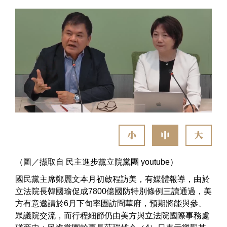
小
中
大
（圖／擷取自 民主進步黨立院黨團 youtube）
國民黨主席鄭麗文本月初啟程訪美，有媒體報導，由於
立法院長韓國瑜促成7800億國防特別條例三讀通過，美
方有意邀請於6月下旬率團訪問華府，預期將能與參、
眾議院交流，而行程細節仍由美方與立法院國際事務處