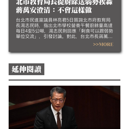
北市教育局長提廚餘送弱勢挨轟
蔣萬安澄清：不會這樣做
台北市民進黨議員林亮君5日質詢北市府教育局
長湯志民時，指出北市學校營養午餐廚餘量高達
每日4至5公噸，湯志民則回應「剩食可以跟弱勢
單位交流」，引發討論。對此，台北市長蔣萬安
今（6）日澄清，市府不會這樣做，教育局會進
>>MORE
行說明。
延伸閱讀