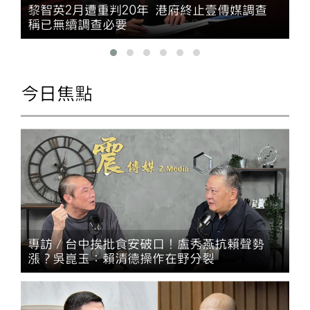
黎智英2月遭重判20年 港府終止壹傳媒調查
稱已無續調查必要
今日焦點
專訪／台中挨批食安破口！盧秀燕抗賴聲勢
漲？吳崑玉：賴清德操作在野分裂