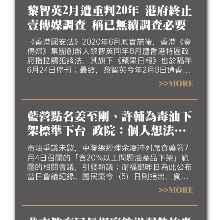
黎智英2月遭重判20年 港府終止
壹傳媒調查 稱已無續調查必要
《香港國安法》2020年6月底實施後，香港《壹
傳媒》集團創辦人黎智英同年8月遭香港特區政
府指控觸犯該法，其旗下《蘋果日報》也於隔年
6月24日停刊；最終，黎智英今年2月9日遭香港
高等法院重判20年。香港政府本月5日指出，香
>>MORE
港財政司長陳茂波依據《公司條例》指示審查員
終止調查《壹傳媒》事務，審查員任期也已於7
月27日屆滿，並指《壹傳媒》已遭法院勒令清
藍營點名姜至剛、許輔為毒油下
盤、其前高層人員涉也因涉國安案件遭判刑，認
為已無繼續調查必要。
架標準下台 政院：個人想法無
法代言
毒油爭議未歇，中聯總經理余凌冲列席食藥署7
月4日召開的「含20%以上問題油產品下架」範
圍的相關會議，引發熱議；衛福部昨日為此公布
當日會議紀錄。國民黨今（5）日則指出，食安
辦主任許輔會中替業者擔心，應被撤職；並質疑
>>MORE
食藥署長會中刻意引導會議結論方向，也應為
20%標準造成的食安疑慮下台。對此，行政院
稱，政院同仁的個人想法，無法代為發言。