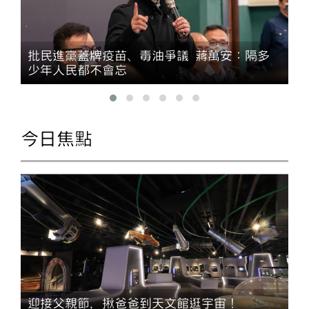
批民進黨蓋牌疫苗、毒油爭議 蔣萬安：隔多
少年人民都不會忘
今日焦點
迎接父親節，揪爸爸到天文館逛宇宙！