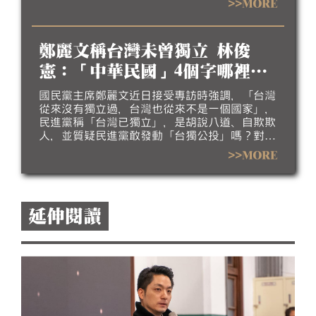
>>MORE
台北市長蔣萬安、國民黨立委柯志恩、民眾黨前
主席柯文哲反擊。對此，民進黨發言人吳崢今
（10）日質疑，國民黨是跟疫苗掮客站到同一邊
鄭麗文稱台灣未曾獨立 林俊
嗎？為何要護航疫苗掮客？並強調，當年這些為
了政治利益噴口水的政客，應該付出相應的政治
憲：「中華民國」4個字哪裡看
代價。
不懂？
國民黨主席鄭麗文近日接受專訪時強調，「台灣
從來沒有獨立過，台灣也從來不是一個國家」，
民進黨稱「台灣已獨立」，是胡說八道、自欺欺
人，並質疑民進黨敢發動「台獨公投」嗎？對
此，民進黨立委林俊憲反問，他倒是想請教，鄭
>>MORE
麗文手上那本護照，上面寫的是「中華人民共和
國」嗎，「中華民國」這四個字哪裡看不懂，還
是心裡不願意承認？
延伸閱讀