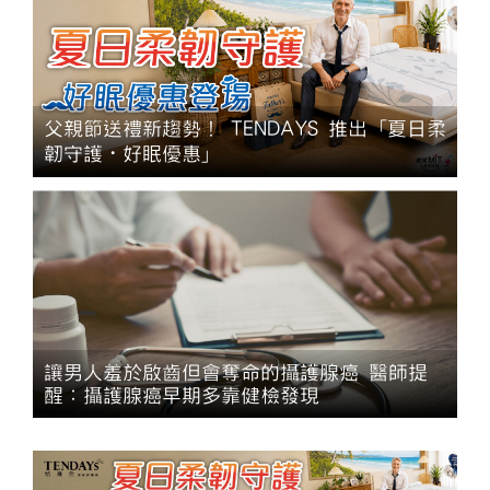
父親節送禮新趨勢！ TENDAYS 推出「夏日柔
韌守護・好眠優惠」
讓男人羞於啟齒但會奪命的攝護腺癌 醫師提
醒：攝護腺癌早期多靠健檢發現