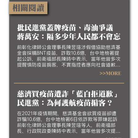
相關閱讀
批民進黨蓋牌疫苗、毒油爭議
蔣萬安：隔多少年人民都不會忘
前彰化律師公會理事長陳昱瑄涉假借協助慈濟基
金會採購BNT疫苗，詐取10.6億，台中地檢署提
起公訴，前衛福部長陳時中表示，當年他曾多次
提醒慎防疫苗掮客，不實指控者應向社會道歉，
台北市長蔣萬安則拒絕，指若政府能採購足夠疫
>>MORE
苗，民團就不需集資採購。對此，蔣萬安今
（10）日再批，民進黨就是要人民忘記他們的不
堪，但人民所遭受的慘痛經驗，不管隔了多少年
慈濟買疫苗遭詐「藍白拒道歉」
都不會忘記。
民進黨：為何護航疫苗掮客？
在2021年疫情期間，慈濟基金會欲買疫苗卻遭
詐騙10.6億，台中地檢署6日依詐欺等罪嫌起訴
前彰化律師公會理事長陳昱瑄等人，前衛福部
長、行政院政委陳時中表示，當年他曾多次提醒
慎防疫苗掮客，不實指控者應向社會道歉，引起