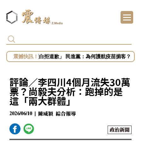
批民進黨蓋牌疫苗、毒油爭議 蔣萬安：隔多
濟買疫苗遭詐「藍白拒道歉」 民進黨：為何護航疫苗掮客？
鄭麗文稱台灣未曾獨立 林俊憲：「中華民國」
蔣萬安未放白海豚颱風假挨轟？藍議員：民進
評論／李四川4個月流失30萬
白海豚來襲未放假 蔣萬安稱沒發陸警 吳思瑤
票？尚毅夫分析：跑掉的是
這「兩大群體」
2026/06/10 | 陳威穎 綜合報導
政治新聞