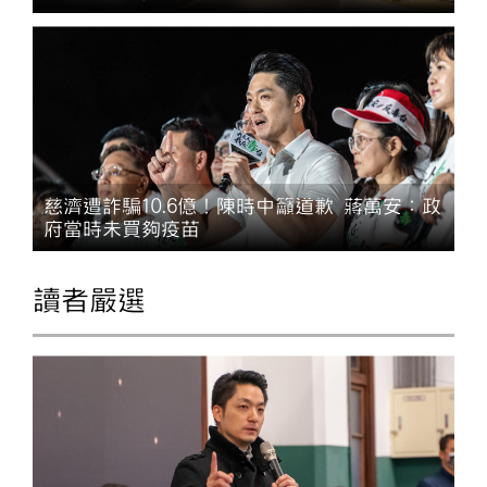
慈濟遭詐騙10.6億！陳時中籲道歉 蔣萬安：政
府當時未買夠疫苗
讀者嚴選