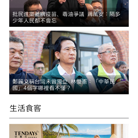
批民進黨蓋牌疫苗、毒油爭議 蔣萬安：隔多
少年人民都不會忘
鄭麗文稱台灣未曾獨立 林俊憲：「中華民
國」4個字哪裡看不懂？
生活食客