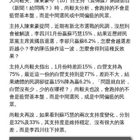
人尚毅夫、陳東豪今（10）日主持《震傳媒》網路節目
《新聞！給問嗎？》時，尚毅夫分析，會跑掉的不會是
藍營基本盤，而是中間選民或中間偏藍的民眾。
主持人陳東豪提問，近期有新北市選戰的民調，沒想到
會被解讀，李四川1月份贏蘇巧慧15%，結果近歷經民
眾黨主席黃國昌退選，李卻只贏蘇6.2%，怎麼會越選差
距越小？李的隊伍操作這一波，怎麼會得到這種反效
果？
主持人尚毅夫指出，1月份時差距15%，白營支持為
75%，最近這一份的白營支持則是77%，差距不大，結
果總體的民調卻從贏15%降為贏6.2%，「問題就自於，
白營沒有少，少的在哪裡？」尚毅夫也說，會跑掉的不
會是藍營基本盤，而是中間選民，或是中間偏藍的民
眾。
尚毅夫再說，如果看到蘇巧慧的兩次支持度變化，分別
是32%及33%，其支持度是維持穩定、沒有很大的落
差，而是李四川往下掉票。