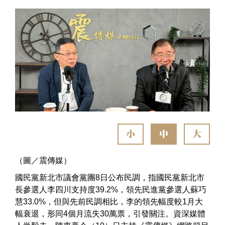
小
中
大
（圖／震傳媒）
國民黨新北市議會黨團8日公布民調，指國民黨新北市
長參選人李四川支持度39.2%，領先民進黨參選人蘇巧
慧33.0%，但與先前民調相比，李的領先幅度較1月大
幅衰退，形同4個月流失30萬票，引發關注。資深媒體