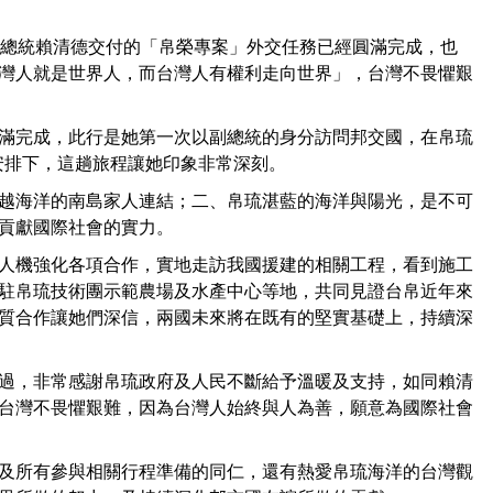
，總統賴清德交付的「帛榮專案」外交任務已經圓滿完成，也
灣人就是世界人，而台灣人有權利走向世界」，台灣不畏懼艱
滿完成，此行是她第一次以副總統的身分訪問邦交國，在帛琉
政府的用心安排下，這趟旅程讓她印象非常深刻。
越海洋的南島家人連結；二、帛琉湛藍的海洋與陽光，是不可
貢獻國際社會的實力。
人機強化各項合作，實地走訪我國援建的相關工程，看到施工
駐帛琉技術團示範農場及水產中心等地，共同見證台帛近年來
質合作讓她們深信，兩國未來將在既有的堅實基礎上，持續深
過，非常感謝帛琉政府及人民不斷給予溫暖及支持，如同賴清
台灣不畏懼艱難，因為台灣人始終與人為善，願意為國際社會
及所有參與相關行程準備的同仁，還有熱愛帛琉海洋的台灣觀