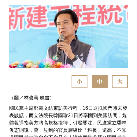
小
中
大
（圖／林俊憲 臉書）
國民黨主席鄭麗文結束訪美行程，16日返抵國門時未發
表談話，而立法院長韓國瑜21日將率團到美國訪問，媒
體報導指美方將高規格接待，引發關注。民進黨立委林
俊憲則說，萬一見到的官員層級比「科長」還高，不知