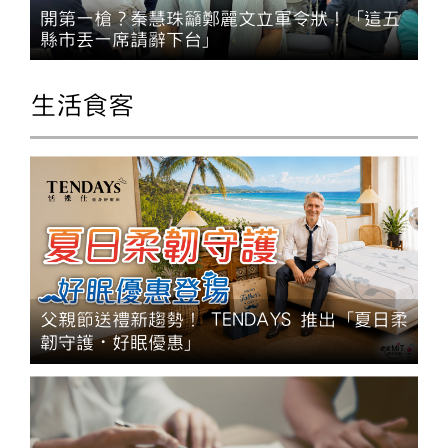
開第一槍？秦慧珠籲鄭麗文立軍令狀！「這五
縣市丟一席請辭下台」
生活食客
父親節送禮新趨勢！ TENDAYS 推出「夏日柔
韌守護・好眠優惠」