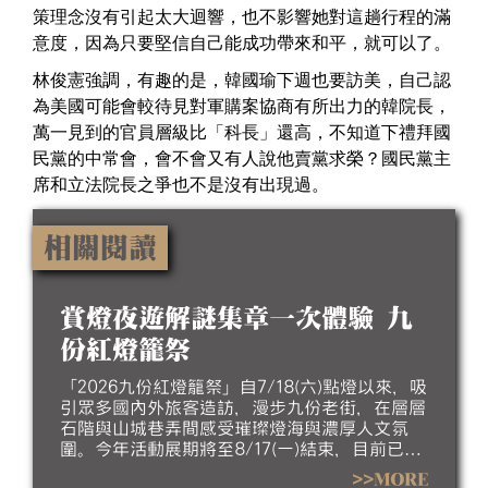
策理念沒有引起太大迴響，也不影響她對這趟行程的滿
意度，因為只要堅信自己能成功帶來和平，就可以了。
林俊憲強調，有趣的是，韓國瑜下週也要訪美，自己認
為美國可能會較待見對軍購案協商有所出力的韓院長，
萬一見到的官員層級比「科長」還高，不知道下禮拜國
民黨的中常會，會不會又有人說他賣黨求榮？國民黨主
席和立法院長之爭也不是沒有出現過。
相關閱讀
賞燈夜遊解謎集章一次體驗 九
份紅燈籠祭
「2026九份紅燈籠祭」自7/18(六)點燈以來，吸
引眾多國內外旅客造訪，漫步九份老街，在層層
石階與山城巷弄間感受璀璨燈海與濃厚人文氛
圍。今年活動展期將至8/17(一)結束，目前已進
入倒數階段，誠摯邀請民眾把握暑假最後時光，
>>MORE