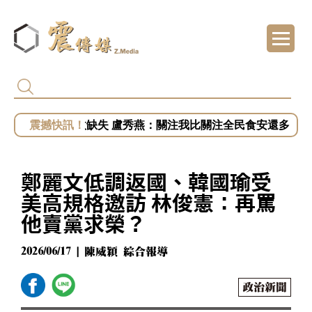
白營批徐佳青出國浪費公帑 王婉諭：搞錯方
被賴清德點名市政缺失 盧秀燕：關注我比關
慈濟遭詐騙10.6億！陳時中籲道歉 蔣萬安：
開第一槍？秦慧珠籲鄭麗文立軍令狀！「這五
小英助攻新北！蔡英文任競總主委？蘇巧慧證
鄭麗文低調返國、韓國瑜受
美高規格邀訪 林俊憲：再罵
他賣黨求榮？
2026/06/17 | 陳威穎 綜合報導
政治新聞