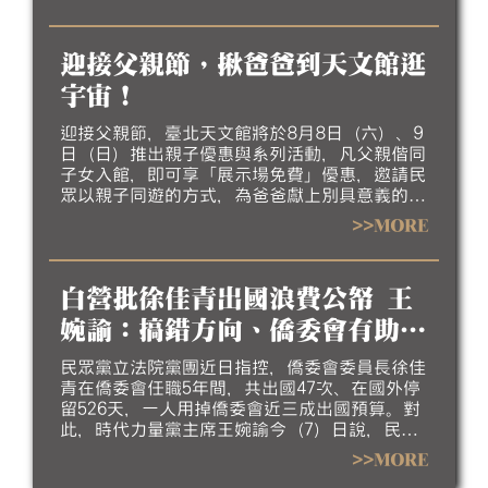
走訪九份欣賞夜間燈飾，感受山城夏夜的獨特魅
力。
迎接父親節，揪爸爸到天文館逛
宇宙！
迎接父親節，臺北天文館將於8月8日（六）、9
日（日）推出親子優惠與系列活動，凡父親偕同
子女入館，即可享「展示場免費」優惠，邀請民
眾以親子同遊的方式，為爸爸獻上別具意義的節
日行程。
>>MORE
白營批徐佳青出國浪費公帑 王
婉諭：搞錯方向、僑委會有助台
灣外交
民眾黨立法院黨團近日指控，僑委會委員長徐佳
青在僑委會任職5年間，共出國47次、在國外停
留526天，一人用掉僑委會近三成出國預算。對
此，時代力量黨主席王婉諭今（7）日說，民眾
黨根本搞錯方向。她指出，台灣外交處境非常艱
>>MORE
難，僑委會委員長可藉僑務名義到非邦交國，為