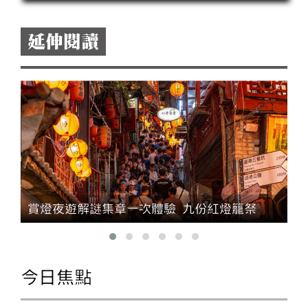
台灣爭取國際曝光，甚至接觸他國政要；若僑委
會委員長不出國，僑務工作要怎麼做？
延伸閱讀
五
賞燈夜遊解謎集章一次體驗 九份紅燈籠祭
今日焦點