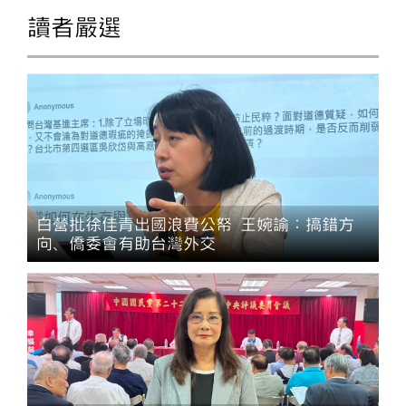
讀者嚴選
白營批徐佳青出國浪費公帑 王婉諭：搞錯方
向、僑委會有助台灣外交