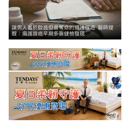
讓男人羞於啟齒但會奪命的攝護腺癌 醫師提
醒：攝護腺癌早期多靠健檢發現