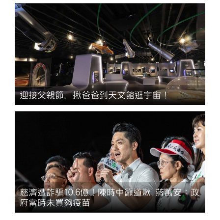
迎接父親節，揪爸爸到天文館逛宇宙！
慈濟遭詐騙10.6億！陳時中籲道歉 蔣萬安：政
府當時未買夠疫苗