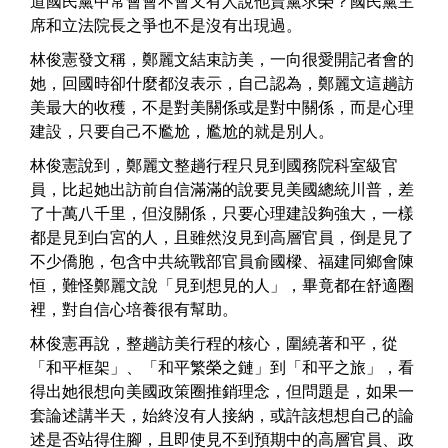
道國民黨中常會會不會又有人說他賣黨求榮？國民黨主
席和立法院長之爭也不是沒有出現過。
林俊憲發文稱，鄭麗文結束訪美，一向很愛開記者會的
她，回國時卻什麼都沒表示，自己認為，鄭麗文這趟訪
美最大的收穫，不是對美關係或是對中關係，而是心理
建設，只要自己不尷尬，尷尬的就是別人。
林俊憲說到，鄭麗文整趟行程只見到國務院科室級官
員，比起她出訪前自信滿滿的說要見美國總統川普，差
了十萬八千里，但沒關係，只要心理建設夠強大，一樣
都是見到白宮的人，且雖然沒見到高層官員，倒是見了
不少僑胞，包含中共統戰部官員俞國樑、福建同鄉會陳
恒，難怪鄭麗文說「見到想見的人」，畢竟都在舒適圈
裡，對自信心培養很有幫助。
林俊憲再說，整趟訪美行程的核心，圍繞著和平，從
「和平框架」、「和平繁榮之鏈」到「和平之旅」，看
得出她很想向美國政策圈推銷理念，但問題是，如果一
套論述講半天，始終沒有人接納，或許該想想自己的論
述是否站得住腳，且即使見不到預期中的高層官員、政