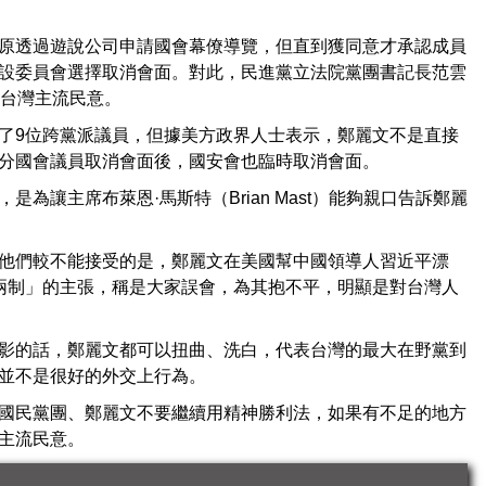
原透過遊說公司申請國會幕僚導覽，但直到獲同意才承認成員
設委員會選擇取消會面。對此，民進黨立法院黨團書記長范雲
映台灣主流民意。
了9位跨黨派議員，但據美方政界人士表示，鄭麗文不是直接
分國會議員取消會面後，國安會也臨時取消會面。
讓主席布萊恩·馬斯特（Brian Mast）能夠親口告訴鄭麗
他們較不能接受的是，鄭麗文在美國幫中國領導人習近平漂
兩制」的主張，稱是大家誤會，為其抱不平，明顯是對台灣人
影的話，鄭麗文都可以扭曲、洗白，代表台灣的最大在野黨到
並不是很好的外交上行為。
國民黨團、鄭麗文不要繼續用精神勝利法，如果有不足的地方
主流民意。