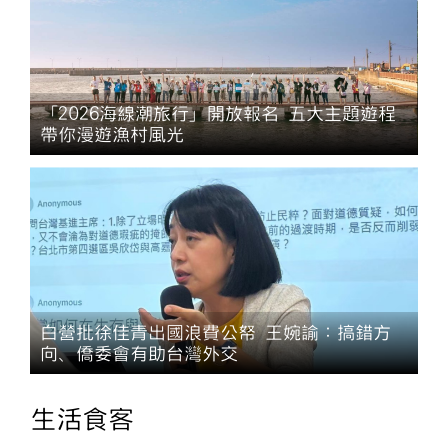
「2026海線潮旅行」開放報名 五大主題遊程
帶你漫遊漁村風光
白營批徐佳青出國浪費公帑 王婉諭：搞錯方
向、僑委會有助台灣外交
生活食客