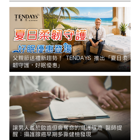
父親節送禮新趨勢！ TENDAYS 推出「夏日柔
韌守護・好眠優惠」
讓男人羞於啟齒但會奪命的攝護腺癌 醫師提
醒：攝護腺癌早期多靠健檢發現