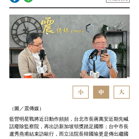
小
中
大
（圖／震傳媒）
藍營明星戰將近日動作頻頻，台北市長蔣萬安近期先喊
話廢除監察院，再出訪新加坡領獎踏足國際；台中市長
盧秀燕甫結束訪歐行，而立法院長韓國瑜更是傳出繼國