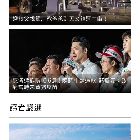
迎接父親節，揪爸爸到天文館逛宇宙！
慈濟遭詐騙10.6億！陳時中籲道歉 蔣萬安：政
府當時未買夠疫苗
讀者嚴選