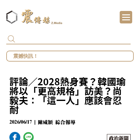
代頒林榮基褒揚令 卓揆：自由民主終會在每
總統府批部分媒體「片面解讀」 王鴻薇批死
館長遭爆職場性騷擾？ 勞動部：若查明屬實最
評論／2028熱身賽？韓國瑜
鄭麗文勝選國民黨主席 王鴻薇曝首要任務：20
將以「更高規格」訪美？尚
毅夫：「這一人」應該會忍
耐
2026/06/17 | 陳威穎 綜合報導
政治新聞