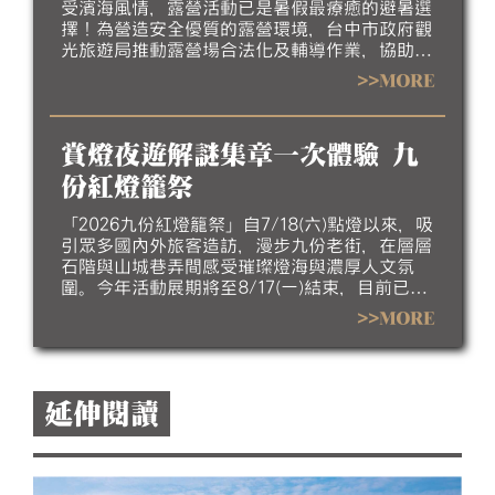
受濱海風情，露營活動已是暑假最療癒的避暑選
擇！為營造安全優質的露營環境，台中市政府觀
光旅遊局推動露營場合法化及輔導作業，協助業
者完善場地設施、強化安全管理並提升服務品
>>MORE
質，邀請民眾今夏走進台中，體驗山海露營的悠
閒與美好。
賞燈夜遊解謎集章一次體驗 九
份紅燈籠祭
「2026九份紅燈籠祭」自7/18(六)點燈以來，吸
引眾多國內外旅客造訪，漫步九份老街，在層層
石階與山城巷弄間感受璀璨燈海與濃厚人文氛
圍。今年活動展期將至8/17(一)結束，目前已進
入倒數階段，誠摯邀請民眾把握暑假最後時光，
>>MORE
走訪九份欣賞夜間燈飾，感受山城夏夜的獨特魅
力。
延伸閱讀