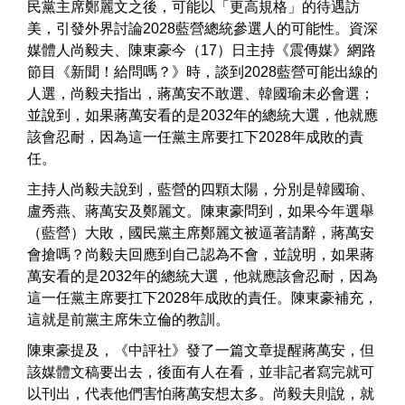
民黨主席鄭麗文之後，可能以「更高規格」的待遇訪
美，引發外界討論2028藍營總統參選人的可能性。資深
媒體人尚毅夫、陳東豪今（17）日主持《震傳媒》網路
節目《新聞！給問嗎？》時，談到2028藍營可能出線的
人選，尚毅夫指出，蔣萬安不敢選、韓國瑜未必會選；
並說到，如果蔣萬安看的是2032年的總統大選，他就應
該會忍耐，因為這一任黨主席要扛下2028年成敗的責
任。
主持人尚毅夫說到，藍營的四顆太陽，分別是韓國瑜、
盧秀燕、蔣萬安及鄭麗文。陳東豪問到，如果今年選舉
（藍營）大敗，國民黨主席鄭麗文被逼著請辭，蔣萬安
會搶嗎？尚毅夫回應到自己認為不會，並說明，如果蔣
萬安看的是2032年的總統大選，他就應該會忍耐，因為
這一任黨主席要扛下2028年成敗的責任。陳東豪補充，
這就是前黨主席朱立倫的教訓。
陳東豪提及，《中評社》發了一篇文章提醒蔣萬安，但
該媒體文稿要出去，後面有人在看，並非記者寫完就可
以刊出，代表他們害怕蔣萬安想太多。尚毅夫則說，就