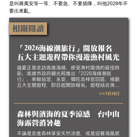
是叫蔣萬安等一等、不要急、不要插隊，叫他2028年不
要出來亂。
相關閱讀
「2026海線潮旅行」開放報名
五大主題遊程帶你漫遊漁村風光
盛夏正是走訪高雄海線、感受漁村風情的最佳時
節。高雄市政府觀光局推出「2026海線潮旅
行」，串聯茄萣、永安、彌陀及梓官四區，規劃
五大主題遊程，即日起開放報名。遊程結合漁村
聚落、生態景觀、地方工藝、特色美食及互動體
>>MORE
驗，帶領民眾深入探索北高雄海線豐富的自然生
態、人文底蘊與漁村產業特色，歡迎大家相約來
高雄吹海風、嚐海味，漫遊北高雄海線風光，感
森林與濱海的夏季涼感 台中山
受最道地的漁村魅力。
海露營消暑趣
不論是走進森林享受天然涼意，或是迎著海風感