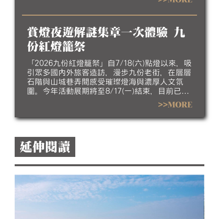
質，邀請民眾今夏走進台中，體驗山海露營的悠
閒與美好。
賞燈夜遊解謎集章一次體驗 九
份紅燈籠祭
「2026九份紅燈籠祭」自7/18(六)點燈以來，吸
引眾多國內外旅客造訪，漫步九份老街，在層層
石階與山城巷弄間感受璀璨燈海與濃厚人文氛
圍。今年活動展期將至8/17(一)結束，目前已進
入倒數階段，誠摯邀請民眾把握暑假最後時光，
>>MORE
走訪九份欣賞夜間燈飾，感受山城夏夜的獨特魅
力。
延伸閱讀