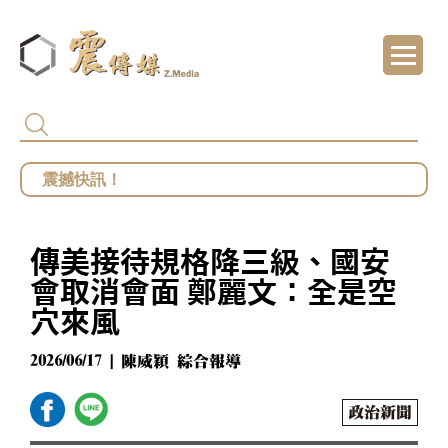
代頒林榮基褒揚令 卓揆：自由民主終會在每
總統府批部分媒體「片面解讀」 王鴻薇批死
館長遭爆職場性騷擾？ 勞動部：若查明屬實最
傳美接待規格降三級、國安
鄭麗文勝選國民黨主席 王鴻薇曝首要任務：20
會取消會面 鄭麗文：全是空
穴來風
2026/06/17 | 陳威穎 綜合報導
政治新聞