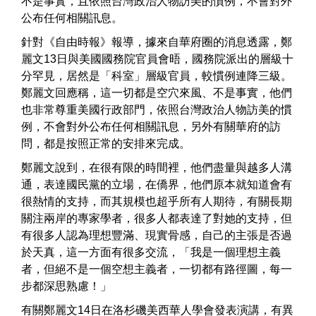
不是事實，且依照台灣政治人物訪美的慣例，不會對外
公布任何相關訊息。
針對《自由時報》報導，據來自華府圈的消息透露，鄭
麗文13日與美國國務院官員會晤，國務院派出的層級十
分罕見，居然是「科室」層級官員，較慣例連降三級。
鄭麗文回應稱，這一切都是空穴來風、不是事實，他們
也非常尊重美國行政部門，依照台灣政治人物訪美的慣
例，不會對外公布任何相關訊息，另外有關華府的訪
問，都是按照正常的安排來完成。
鄭麗文說到，在很有限的時間裡，他們盡量與越多人溝
通，表達國民黨的立場，在僑界，他們原本就知道會有
很熱情的支持，而其規模也超乎所有人期待，有關長期
關注兩岸的專家學者，很多人都表達了對她的支持，但
有很多人認為理想豐滿、現實骨感，自己的主張是否過
於天真，這一方面有很多交流，「我是一個理想主義
者，但絕不是一個空想主義者，一切都有路徑圖，每一
步都深思熟慮！」
有關鄭麗文14日在洛杉磯美西華人學會發表演講，有異