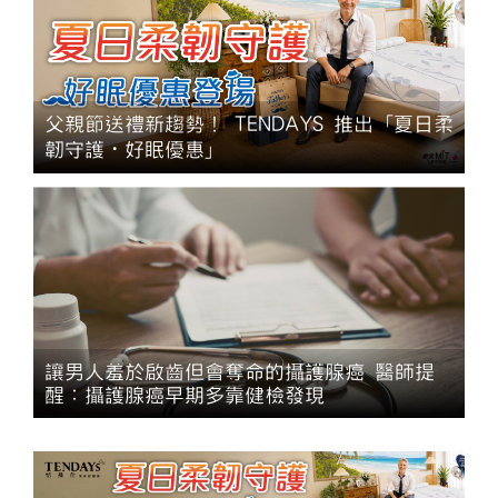
父親節送禮新趨勢！ TENDAYS 推出「夏日柔
韌守護・好眠優惠」
讓男人羞於啟齒但會奪命的攝護腺癌 醫師提
醒：攝護腺癌早期多靠健檢發現