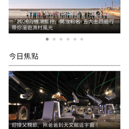
「2026海線潮旅行」開放報名 五大主題遊程
帶你漫遊漁村風光
今日焦點
迎接父親節，揪爸爸到天文館逛宇宙！