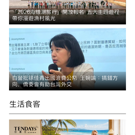
「2026海線潮旅行」開放報名 五大主題遊程
帶你漫遊漁村風光
白營批徐佳青出國浪費公帑 王婉諭：搞錯方
向、僑委會有助台灣外交
生活食客