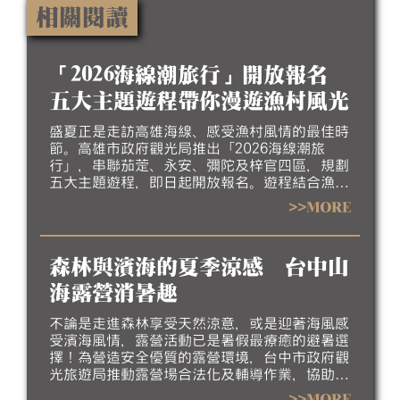
相關閱讀
「2026海線潮旅行」開放報名
五大主題遊程帶你漫遊漁村風光
盛夏正是走訪高雄海線、感受漁村風情的最佳時
節。高雄市政府觀光局推出「2026海線潮旅
行」，串聯茄萣、永安、彌陀及梓官四區，規劃
五大主題遊程，即日起開放報名。遊程結合漁村
聚落、生態景觀、地方工藝、特色美食及互動體
>>MORE
驗，帶領民眾深入探索北高雄海線豐富的自然生
態、人文底蘊與漁村產業特色，歡迎大家相約來
高雄吹海風、嚐海味，漫遊北高雄海線風光，感
森林與濱海的夏季涼感 台中山
受最道地的漁村魅力。
海露營消暑趣
不論是走進森林享受天然涼意，或是迎著海風感
受濱海風情，露營活動已是暑假最療癒的避暑選
擇！為營造安全優質的露營環境，台中市政府觀
光旅遊局推動露營場合法化及輔導作業，協助業
者完善場地設施、強化安全管理並提升服務品
>>MORE