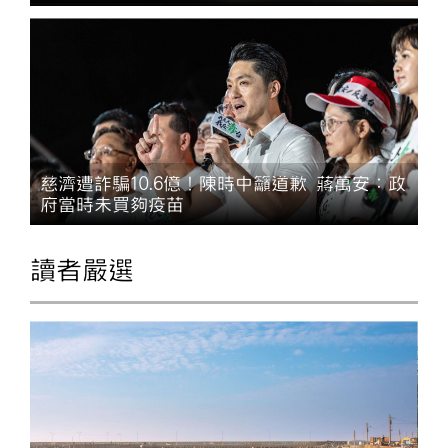
慈濟遭詐騙10.6億！陳時中籲道歉 蔣萬安：政
府當時未買夠疫苗
讀者嚴選