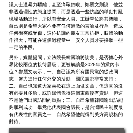
議人士遭暴力驅離，甚至痛毆鎖喉。鄭麗文則說，他並
非透過理性的態度提問，而是透過一些抗議的舉動打亂
現場活動進行，所以有安全人員、主辦單位將其架離，
自己則是希望大家不要有任何過激的言論及行為，造成
任何衝突或受傷，這位抗議的朋友非常抗拒，肢體的動
作很大，可能在這個過程當中，安全人員才要採取一些
一定的手段。
另外，媒體提問，立法院長韓國瑜將訪美，是否擔心外
界比較兩位的接待層級，更被解讀是2028年的黨內卡
位？鄭麗文表示，一、自己認為所有國民黨的從政同
志，努力進行任何外交的活動，國民黨都非常支持；
二、自己也知道大家喜歡在這上面做文章，但這真的沒
有必要且多餘，或許媒體覺得這個東西較有賣點，但這
不是他們出國訪問的重點；三、自己希望韓國瑜出訪能
夠順利成功，畢竟他代表國會議長，是台灣民主制度最
有代表性的官員之一，自然希望他能得到美方高規格的
對待。