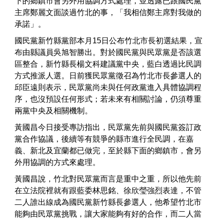
下的鄉鎮市會另外用協調方式處理，並透露已跟國民黨
主席鄭麗文面談過竹北的事，「我相信鄭主席對我做的
承諾」。
國民黨新竹縣黨部本月15日公布竹北市長初選結果，宣
布由縣議員吳旭智勝出。對於國民黨與民眾黨是否該選
區整合，新竹縣長楊文科建議黨中央，藍白透過比民調
方式推派人選。日前獲民眾黨徵召為竹北市長參選人的
邱臣遠則表示，民眾黨尚未與任何政黨進入具體協調程
序，也沒預設任何形式；若未來有相關討論，仍須尊重
兩黨中央及相關機制。
黃國昌今日接受專訪指出，民眾黨先前與國民黨簽訂政
黨合作協議，後續等有競爭的縣市進行全民調，在嘉
義、新北及宜蘭都已做完，至於縣下面的鄉鎮市，會另
外用協調的方式來處理。
黃國昌說，竹北對民眾黨而言是重中之重，所以他先前
在立法院裡就有跟藍委林思銘、徐欣瑩強烈表達，不管
二人誰出線成為國民黨新竹縣長參選人，他希望竹北市
能夠由民眾黨挑戰，讓大家能夠有好的合作，而二人當