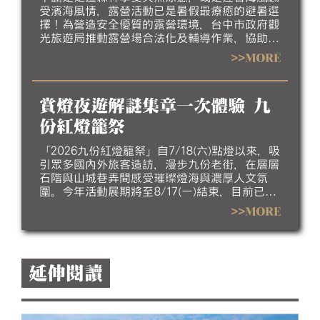
受濱海風情，露營活動已是暑假最療癒的避暑選
擇！為營造安全優質的露營環境，台中市政府觀
光旅遊局推動露營場合法化及輔導作業，協助業
者完善場地設施、強化安全管理並提升服務品
>>MORE
質，邀請民眾今夏走進台中，體驗山海露營的悠
閒與美好。
賞燈夜遊解謎集章一次體驗 九
份紅燈籠祭
「2026九份紅燈籠祭」自7/18(六)點燈以來，吸
引眾多國內外旅客造訪，漫步九份老街，在層層
石階與山城巷弄間感受璀璨燈海與濃厚人文氛
圍。今年活動展期將至8/17(一)結束，目前已進
入倒數階段，誠摯邀請民眾把握暑假最後時光，
>>MORE
走訪九份欣賞夜間燈飾，感受山城夏夜的獨特魅
力。
延伸閱讀