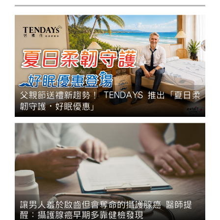
父親節送禮新趨勢！ TENDAYS 推出「夏日柔
韌守護・好眠優惠」
讓男人羞於啟齒但會奪命的攝護腺癌 醫師提
醒：攝護腺癌早期多靠健檢發現