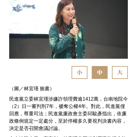
小
中
大
（圖／林宜瑾 臉書）
民進黨立委林宜瑾涉嫌詐領理費逾1412萬，台南地院今
（2）日一審判刑7年，褫奪公權4年。對此，民進黨僅
回應，尊重司法；民進黨廉政會主委邱駿彥指出，依廉
政條例規定一定處分，至於停權多久要視判決書內容，
決定是否召開會議討論。