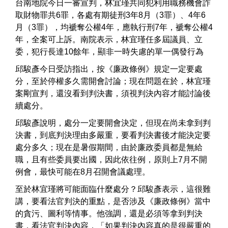
台南地院今日一審宣判，林宜瑾共同犯利用職務機會詐
取財物罪共6罪，各處有期徒刑3年8月（3罪）、4年6
月（3罪），均褫奪公權4年，應執行刑7年，褫奪公權4
年，全案可上訴。南院表示，林宜瑾任多屆議員、立
委，犯行長達10餘年，顯非一時失慮的單一偶發行為
邱駿彥今日受訪指出，按《廉政條例》規定一定要處
分，至於停權多久需開會討論；現在問題在於，林宜瑾
案剛宣判，還沒看到判決書，須視判決內容才能討論後
續處分。
邱駿彥說明，處分一定要開會決定，但現在尚未拿到判
決書，到底判決理由多嚴重，要看判決書後才能決定要
處分多久；現在是暑假期間，由於廉政委員都是無給
職，且有些委員要出國，因此依往例，原則上7月不開
例會，最快可能在8月召開會議處理。
至於林宜瑾將可能面臨什麼處分？邱駿彥表示，這很難
講，要看法官判決的重點，是否涉及《廉政條例》當中
的貪污、圖利等情事。他強調，還是必須等拿到判決
書，看法官判決內容，「如果判決內容真的是很嚴重的