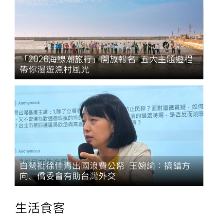
「2026海線潮旅行」開放報名 五大主題遊程
帶你漫遊漁村風光
白營批徐佳青出國浪費公帑 王婉諭：搞錯方
向、僑委會有助台灣外交
生活食客