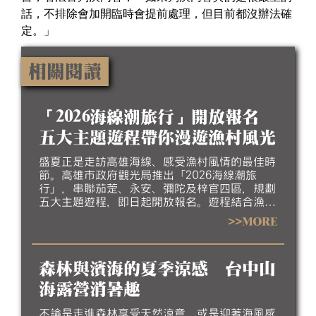
話，不排除會加開臨時會提前處理，但目前都沒辦法確
定。」
相關閱讀
「2026海線潮旅行」開放報名
五大主題遊程帶你漫遊漁村風光
盛夏正是走訪高雄海線、感受漁村風情的最佳時
節。高雄市政府觀光局推出「2026海線潮旅
行」，串聯茄萣、永安、彌陀及梓官四區，規劃
五大主題遊程，即日起開放報名。遊程結合漁村
聚落、生態景觀、地方工藝、特色美食及互動體
>>MORE
驗，帶領民眾深入探索北高雄海線豐富的自然生
態、人文底蘊與漁村產業特色，歡迎大家相約來
高雄吹海風、嚐海味，漫遊北高雄海線風光，感
森林與濱海的夏季涼感 台中山
受最道地的漁村魅力。
海露營消暑趣
不論是走進森林享受天然涼意，或是迎著海風感