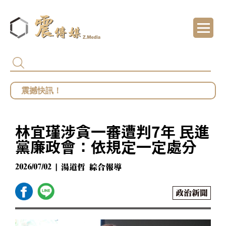
代頒林榮基褒揚令 卓揆：自由民主終會在每
總統府批部分媒體「片面解讀」 王鴻薇批死
館長遭爆職場性騷擾？ 勞動部：若查明屬實最
林宜瑾涉貪一審遭判7年 民進
鄭麗文勝選國民黨主席 王鴻薇曝首要任務：20
黨廉政會：依規定一定處分
2026/07/02 | 湯道哲 綜合報導
政治新聞