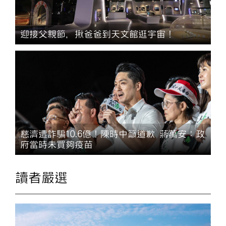
迎接父親節，揪爸爸到天文館逛宇宙！
慈濟遭詐騙10.6億！陳時中籲道歉 蔣萬安：政
府當時未買夠疫苗
讀者嚴選