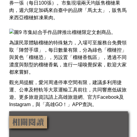
券一張（每日100張）。市集現場兩天均販售榴槤果
肉，週六限定加碼來自臺中的品牌「馬太太」，販售馬
來西亞榴槤鮮凍果肉。
為讓民眾體驗榴槤的特殊魅力，入場可至服務台免費領
取「陣營手環」，每日數量有限，分為綠色「榴槤控」
與黃色「榴槤恐」，另設置「榴槤香氛區」，透過不同
濃度與類型的榴槤香氣，進行一場嗅覺探索，歡迎大家
都來嘗鮮。
觀光局提醒，愛河周邊停車空間有限，建議多利用捷
運、公車及輕軌等大眾運輸工具前往，共同響應低碳旅
遊。更多旅遊資訊請上
高雄旅遊網
、
官方Facebook
及
Instagram
，與
「高雄GO！」APP
查詢。
相關閱讀