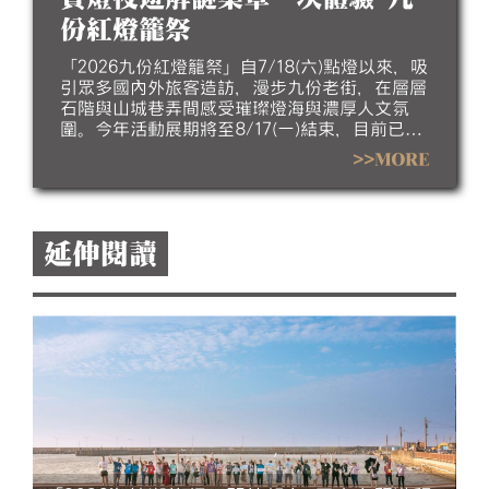
份紅燈籠祭
「2026九份紅燈籠祭」自7/18(六)點燈以來，吸
引眾多國內外旅客造訪，漫步九份老街，在層層
石階與山城巷弄間感受璀璨燈海與濃厚人文氛
圍。今年活動展期將至8/17(一)結束，目前已進
入倒數階段，誠摯邀請民眾把握暑假最後時光，
>>MORE
走訪九份欣賞夜間燈飾，感受山城夏夜的獨特魅
力。
延伸閱讀