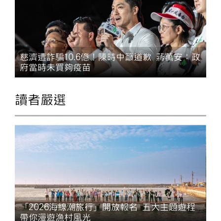
慈濟遭詐騙10.6億！陳時中籲道歉 蔣萬安：政
府當時未買夠疫苗
讀者嚴選
「2026海線潮旅行」開放報名 五大主題遊程
帶你漫遊漁村風光