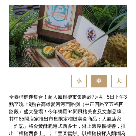
小
中
大
全臺榴槤迷集合！超人氣榴槤市集將於7月4、5日下午3
點至晚上9點在高雄愛河河西路側（中正四路至五福四
路段）盛大登場！今年網羅94間風格美食及文創品牌，
其中85間店家推出市集限定榴槤美食商品：人氣店家
「炸記」將金黃酥脆港式西多士，淋上濃厚榴槤醬，推
出「榴槤西多士」；「荳某鬆餅」以榴槤粉揉入麵糰為