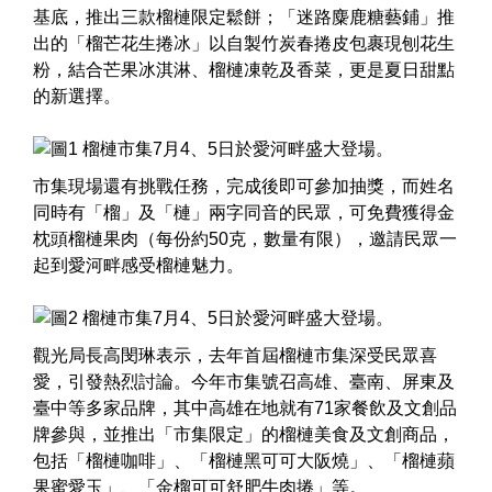
基底，推出三款榴槤限定鬆餅；「迷路麋鹿糖藝鋪」推
出的「榴芒花生捲冰」以自製竹炭春捲皮包裹現刨花生
粉，結合芒果冰淇淋、榴槤凍乾及香菜，更是夏日甜點
的新選擇。
市集現場還有挑戰任務，完成後即可參加抽獎，而姓名
同時有「榴」及「槤」兩字同音的民眾，可免費獲得金
枕頭榴槤果肉（每份約50克，數量有限），邀請民眾一
起到愛河畔感受榴槤魅力。
觀光局長高閔琳表示，去年首屆榴槤市集深受民眾喜
愛，引發熱烈討論。今年市集號召高雄、臺南、屏東及
臺中等多家品牌，其中高雄在地就有71家餐飲及文創品
牌參與，並推出「市集限定」的榴槤美食及文創商品，
包括「榴槤咖啡」、「榴槤黑可可大阪燒」、「榴槤蘋
果蜜愛玉」、「金榴可可舒肥牛肉捲」等。