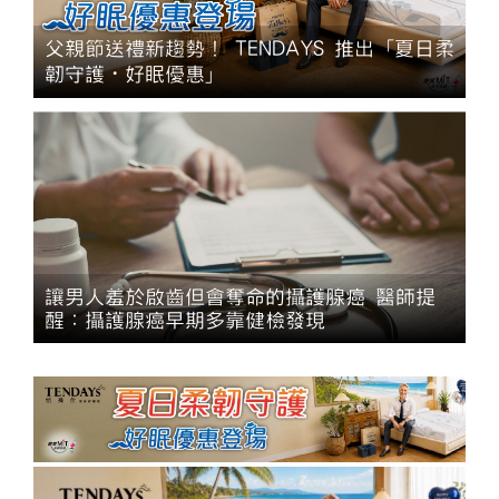
父親節送禮新趨勢！ TENDAYS 推出「夏日柔
韌守護・好眠優惠」
讓男人羞於啟齒但會奪命的攝護腺癌 醫師提
醒：攝護腺癌早期多靠健檢發現