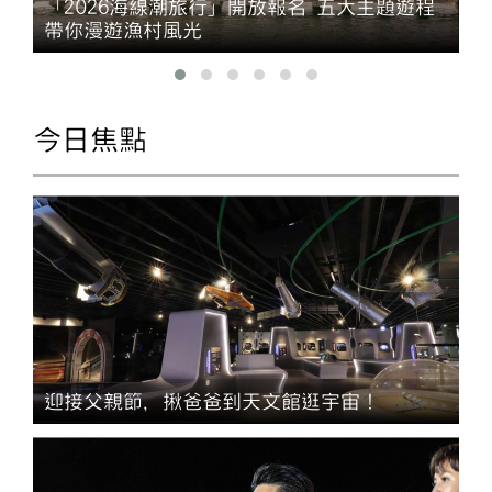
「2026海線潮旅行」開放報名 五大主題遊程
帶你漫遊漁村風光
今日焦點
迎接父親節，揪爸爸到天文館逛宇宙！