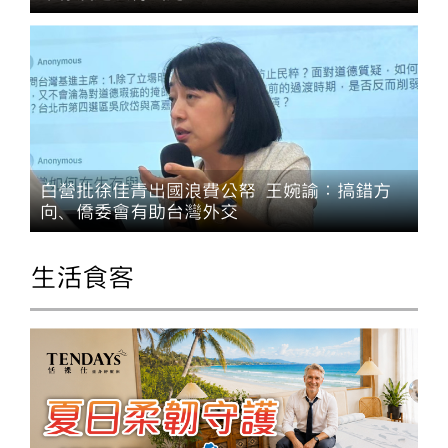
白營批徐佳青出國浪費公帑 王婉諭：搞錯方
向、僑委會有助台灣外交
生活食客