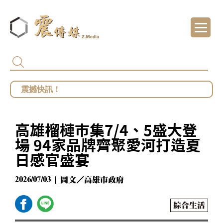
代頒林榮基褒揚令 卓揆：自由民主終會在每
總統府批部分媒體「片面解讀」 王鴻薇批死
館長遭爆職場性騷擾？ 勞動部：若查明屬實最
高雄榴槤市集7/4、5盛大登
鄭麗文勝選國民黨主席 王鴻薇曝首要任務：20
場 94家品牌齊聚愛河打造夏
日感官盛宴
2026/07/03 | 圖文／高雄市政府
綜合生活