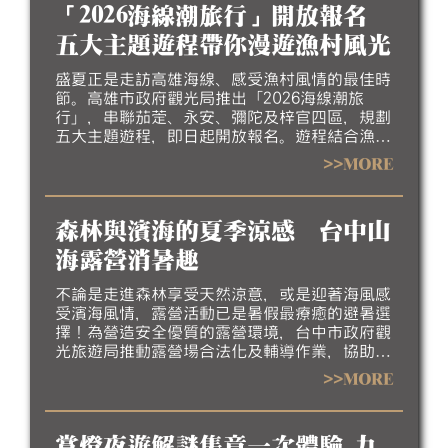
「2026海線潮旅行」開放報名
五大主題遊程帶你漫遊漁村風光
盛夏正是走訪高雄海線、感受漁村風情的最佳時
節。高雄市政府觀光局推出「2026海線潮旅
行」，串聯茄萣、永安、彌陀及梓官四區，規劃
五大主題遊程，即日起開放報名。遊程結合漁村
聚落、生態景觀、地方工藝、特色美食及互動體
>>MORE
驗，帶領民眾深入探索北高雄海線豐富的自然生
態、人文底蘊與漁村產業特色，歡迎大家相約來
高雄吹海風、嚐海味，漫遊北高雄海線風光，感
森林與濱海的夏季涼感 台中山
受最道地的漁村魅力。
海露營消暑趣
不論是走進森林享受天然涼意，或是迎著海風感
受濱海風情，露營活動已是暑假最療癒的避暑選
擇！為營造安全優質的露營環境，台中市政府觀
光旅遊局推動露營場合法化及輔導作業，協助業
者完善場地設施、強化安全管理並提升服務品
>>MORE
質，邀請民眾今夏走進台中，體驗山海露營的悠
閒與美好。
賞燈夜遊解謎集章一次體驗 九