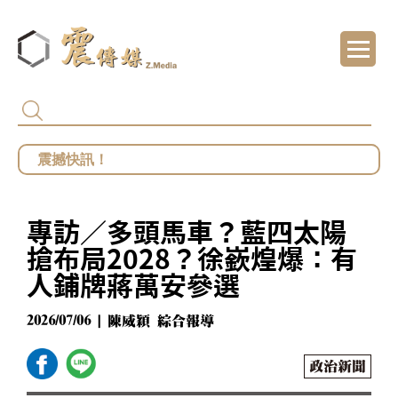
代頒林榮基褒揚令 卓揆：自由民主終會在每
總統府批部分媒體「片面解讀」 王鴻薇批死
館長遭爆職場性騷擾？ 勞動部：若查明屬實最
專訪／多頭馬車？藍四太陽
鄭麗文勝選國民黨主席 王鴻薇曝首要任務：20
搶布局2028？徐嶔煌爆：有
人鋪牌蔣萬安參選
2026/07/06 | 陳威穎 綜合報導
政治新聞