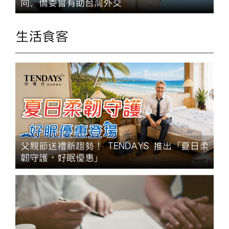
向、僑委會有助台灣外交
生活食客
父親節送禮新趨勢！ TENDAYS 推出「夏日柔
韌守護・好眠優惠」