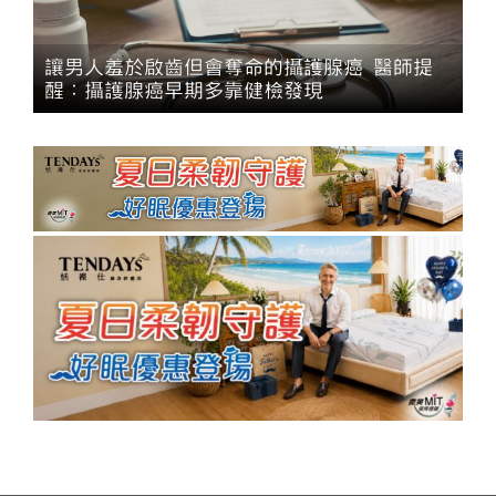
讓男人羞於啟齒但會奪命的攝護腺癌 醫師提
醒：攝護腺癌早期多靠健檢發現