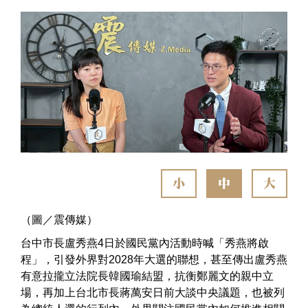
小
中
大
（圖／震傳媒）
台中市長盧秀燕4日於國民黨內活動時喊「秀燕將啟
程」，引發外界對2028年大選的聯想，甚至傳出盧秀燕
有意拉攏立法院長韓國瑜結盟，抗衡鄭麗文的親中立
場，再加上台北市長蔣萬安日前大談中央議題，也被列