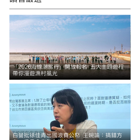
「2026海線潮旅行」開放報名 五大主題遊程
帶你漫遊漁村風光
白營批徐佳青出國浪費公帑 王婉諭：搞錯方