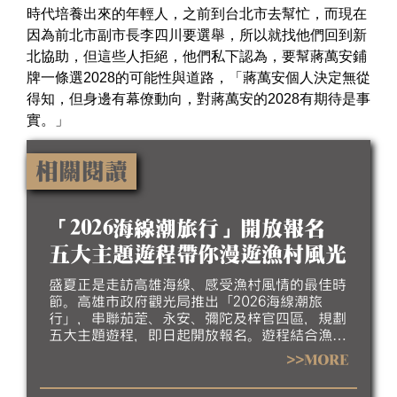
時代培養出來的年輕人，之前到台北市去幫忙，而現在
因為前北市副市長李四川要選舉，所以就找他們回到新
北協助，但這些人拒絕，他們私下認為，要幫蔣萬安鋪
牌一條選2028的可能性與道路，「蔣萬安個人決定無從
得知，但身邊有幕僚動向，對蔣萬安的2028有期待是事
實。」
相關閱讀
「2026海線潮旅行」開放報名
五大主題遊程帶你漫遊漁村風光
盛夏正是走訪高雄海線、感受漁村風情的最佳時
節。高雄市政府觀光局推出「2026海線潮旅
行」，串聯茄萣、永安、彌陀及梓官四區，規劃
五大主題遊程，即日起開放報名。遊程結合漁村
聚落、生態景觀、地方工藝、特色美食及互動體
>>MORE
驗，帶領民眾深入探索北高雄海線豐富的自然生
態、人文底蘊與漁村產業特色，歡迎大家相約來