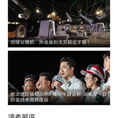
迎接父親節，揪爸爸到天文館逛宇宙！
慈濟遭詐騙10.6億！陳時中籲道歉 蔣萬安：政
府當時未買夠疫苗
讀者嚴選