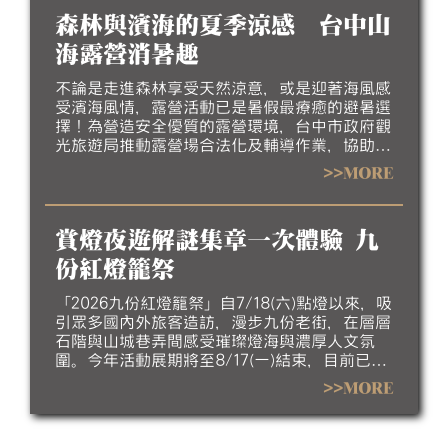
高雄吹海風、嚐海味，漫遊北高雄海線風光，感
森林與濱海的夏季涼感 台中山
受最道地的漁村魅力。
海露營消暑趣
不論是走進森林享受天然涼意，或是迎著海風感
受濱海風情，露營活動已是暑假最療癒的避暑選
擇！為營造安全優質的露營環境，台中市政府觀
光旅遊局推動露營場合法化及輔導作業，協助業
者完善場地設施、強化安全管理並提升服務品
>>MORE
質，邀請民眾今夏走進台中，體驗山海露營的悠
閒與美好。
賞燈夜遊解謎集章一次體驗 九
份紅燈籠祭
「2026九份紅燈籠祭」自7/18(六)點燈以來，吸
引眾多國內外旅客造訪，漫步九份老街，在層層
石階與山城巷弄間感受璀璨燈海與濃厚人文氛
圍。今年活動展期將至8/17(一)結束，目前已進
入倒數階段，誠摯邀請民眾把握暑假最後時光，
>>MORE
走訪九份欣賞夜間燈飾，感受山城夏夜的獨特魅
力。