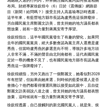
為總統人選的行列內，外界關注國民黨內如何推進相關
布局。財經專家徐嶔煌今（6）日於《震傳媒》網路節
目《新聞！給問嗎？》接受主持人高嘉瑜專訪時透露，
這半年來，有藍營地方縣市長認為盧秀燕這張牌廢掉，
另自國民黨主席鄭麗文訪美，曾支持她的地方議長都表
態放棄，就有一股力量對蔣萬安寄予厚望。
徐嶔煌指出，這半年國民黨發生了有趣的變化，如果問
去年的國民黨黨員，絕大多數會認為黨主席人選應是盧
秀燕，但當時盧秀燕的參選意向不明，導致許多地方頭
人非常不滿，不滿的聲音由北到南都有，這代表國民黨
定於一尊的機會不見了，也有國民黨地方縣市長認為盧
秀燕這一張牌廢掉了。
徐嶔煌續指，另外又跑出了一個鄭麗文，她看似對2028
年有想望，但如果由她來選，到時候的藍委候選人是否
會擔心？他們都看得懂選民難以接受如此親中，且自從
鄭麗文訪美胡說八道之後，曾支持她的地方議長都表態
放棄，這時候就有一股力量對蔣萬安寄予厚望。
徐嶔煌透露，自己接觸到的新北國民黨人，就是朱、侯