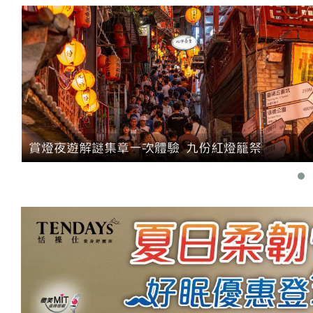
市
賞燈夜遊解謎集章一次體驗 九份紅燈籠祭