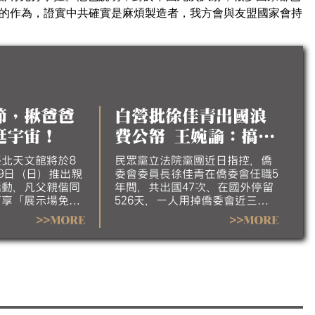
的作為，證實中共確實是麻煩製造者，我方會與友盟國家會持
節，揪爸爸
白營批徐佳青出國浪
逛宇宙！
費公帑 王婉諭：搞錯
方向、僑委會有助台
北天文館將於8
民眾黨立法院黨團近日指控，僑
9日（日）推出親
委會委員長徐佳青在僑委會任職5
灣外交
活動，凡父親偕同
年間，共出國47次、在國外停留
可享「展示場免
526天，一人用掉僑委會近三成
請民眾以親子同遊
出國預算。對此，時代力量黨主
>>MORE
>>MORE
爸獻上別具意義的
席王婉諭今（7）日說，民眾黨根
本搞錯方向。她指出，台灣外交
處境非常艱難，僑委會委員長可
藉僑務名義到非邦交國，為台灣
爭取國際曝光，甚至接觸他國政
要；若僑委會委員長不出國，僑
務工作要怎麼做？