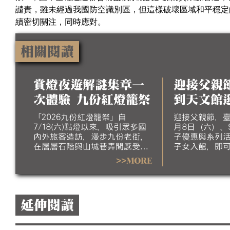
譴責，雖未經過我國防空識別區，但這樣破壞區域和平穩定
續密切關注，同時應對。
相關閱讀
賞燈夜遊解謎集章一
迎接父親
次體驗 九份紅燈籠祭
到天文館
「2026九份紅燈籠祭」自
迎接父親節，臺
7/18(六)點燈以來，吸引眾多國
月8日（六）、
內外旅客造訪，漫步九份老街，
子優惠與系列
在層層石階與山城巷弄間感受璀
子女入館，即
璨燈海與濃厚人文氛圍。今年活
費」優惠，邀
>>MORE
動展期將至8/17(一)結束，目前
的方式，為爸
已進入倒數階段，誠摯邀請民眾
節日行程。
把握暑假最後時光，走訪九份欣
賞夜間燈飾，感受山城夏夜的獨
延伸閱讀
特魅力。