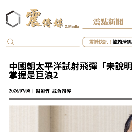
震點新聞
白營批徐
被賴清德
慈濟遭詐
開第一槍
中國朝太平洋試射飛彈「未說明
小英助攻
掌握是巨浪2
2026/07/08 | 湯道哲 綜合報導