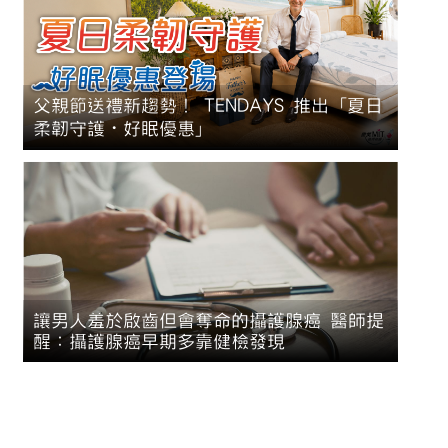
父親節送禮新趨勢！ TENDAYS 推出「夏日
柔韌守護・好眠優惠」
讓男人羞於啟齒但會奪命的攝護腺癌 醫師提
醒：攝護腺癌早期多靠健檢發現