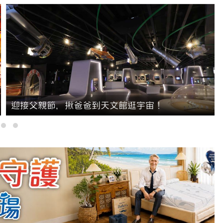
迎接父親節，揪爸爸到天文館逛宇宙！