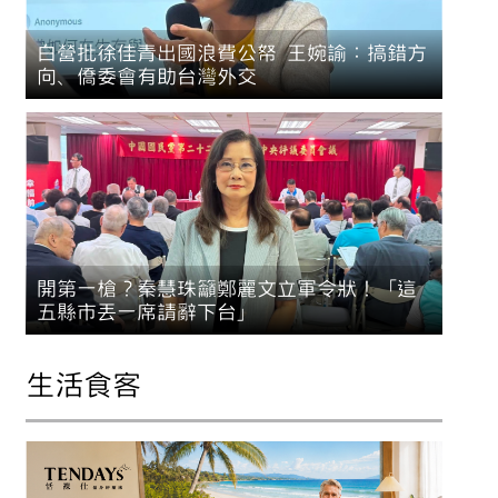
白營批徐佳青出國浪費公帑 王婉諭：搞錯方
向、僑委會有助台灣外交
開第一槍？秦慧珠籲鄭麗文立軍令狀！「這
五縣市丟一席請辭下台」
生活食客