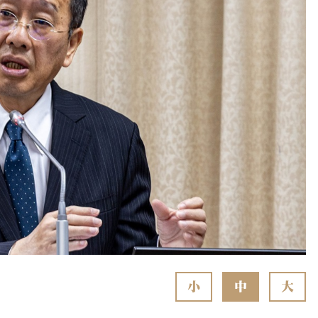
小
中
大