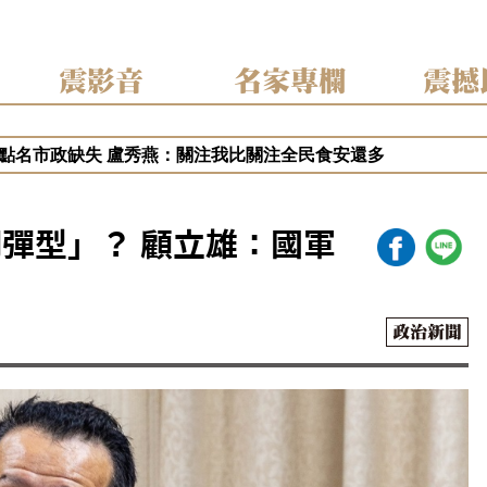
震影音
名家專欄
震撼
佳青出國浪費公帑 王婉諭：搞錯方向、僑委會有助台灣外交
點名市政缺失 盧秀燕：關注我比關注全民食安還多
騙10.6億！陳時中籲道歉 蔣萬安：政府當時未買夠疫苗
？秦慧珠籲鄭麗文立軍令狀！「這五縣市丟一席請辭下台」
彈型」？ 顧立雄：國軍
新北！蔡英文任競總主委？蘇巧慧證實：早已一口答應
政治新聞