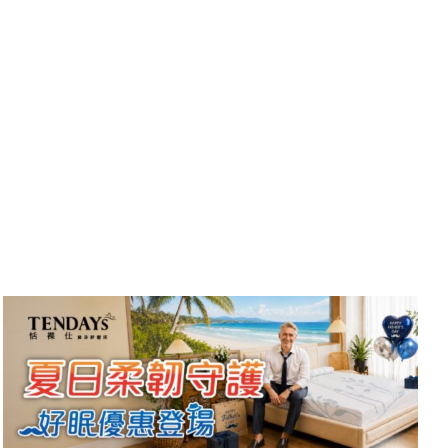
白營批徐佳青出國浪費公帑 王婉諭：搞錯方向、
僑委會有助台灣外交