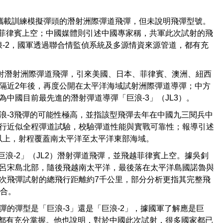
攜載訓練模擬彈頭的潛射洲際彈道飛彈，但未說明飛彈型號。
越菲律賓上空；中國媒體則引述中國專家稱，共軍此次試射的飛
浪-2，國軍透過聯合情監偵系統及多源情資來源管道，都有充
發射潛射洲際彈道飛彈，引來美國、日本、菲律賓、澳洲、紐西
隔近2年後，再度公開在太平洋海域試射洲際彈道導彈；中方
中國目前最先進的潛射彈道導彈「巨浪-3」（JL3）。
浪-3飛彈的可能性極高，並指該型飛彈去年在中國九三閱兵中
行近似全程彈道試驗，校驗彈道性能與實戰可靠性；報導引述
以上，射程覆蓋南太平洋至太平洋東部海域。
巨浪-2」（JL2）潛射彈道飛彈，並飛越菲律賓上空。據吳釗
呂宋島北部，隨後飛越南太平洋，最後落在太平洋島國諾魯與
次飛彈試射的總飛行距離約7千公里，部分分析更指其完整飛
吻合。
的彈型是「巨浪-3」還是「巨浪-2」，據國軍了解應是巨
，都有充分掌握。他也說明，對於中國此次試射，很多國家都已