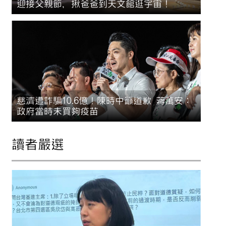
迎接父親節，揪爸爸到天文館逛宇宙！
慈濟遭詐騙10.6億！陳時中籲道歉 蔣萬安：
政府當時未買夠疫苗
讀者嚴選