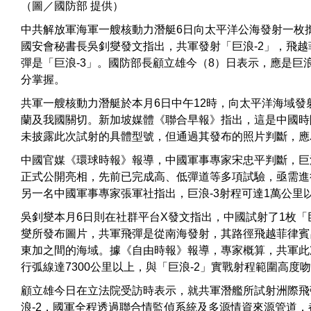
（圖／國防部 提供）
中共解放軍海軍一艘核動力潛艇6日向太平洋公海發射一枚
國安會秘書長吳釗燮發文指出，共軍發射「巨浪-2」，飛
彈是「巨浪-3」。國防部長顧立雄今（8）日表示，應是巨
分掌握。
共軍一艘核動力潛艇於本月6日中午12時，向太平洋海域
蘭及我國關切。新加坡媒體《聯合早報》指出，這是中國時
未披露此次試射的具體型號，但通過其發布的照片判斷，應為
中國官媒《環球時報》報導，中國軍事專家宋忠平判斷，巨
正式公開亮相，先前已完成高、低彈道等多項試驗，亟需進
另一名中國軍事專家張軍社指出，巨浪-3射程可達1萬公里
吳釗燮本月6日則在社群平台X發文指出，中國試射了1枚「
燮所發布圖片，共軍飛彈是從南海發射，其路徑飛越菲律賓
東加之間的海域。據《自由時報》報導，專家概算，共軍此
行弧線達7300公里以上，與「巨浪-2」實戰射程範圍高度
顧立雄今日在立法院受訪時表示，就共軍潛艦所試射洲際飛彈
浪-2，國軍全程透過聯合情監偵系統及多源情資來源管道