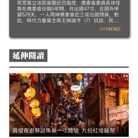
灣外交
民眾黨立法院黨團近日指控，僑委會委員長徐佳
青在僑委會任職5年間，共出國47次、在國外停
留526天，一人用掉僑委會近三成出國預算。對
此，時代力量黨主席王婉諭今（7）日說，民眾
黨根本搞錯方向。她指出，台灣外交處境非常艱
>>MORE
難，僑委會委員長可藉僑務名義到非邦交國，為
台灣爭取國際曝光，甚至接觸他國政要；若僑委
會委員長不出國，僑務工作要怎麼做？
延伸閱讀
五
賞燈夜遊解謎集章一次體驗 九份紅燈籠祭