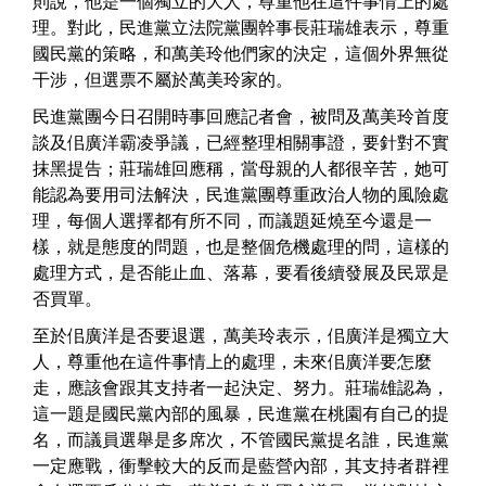
則說，他是一個獨立的大人，尊重他在這件事情上的處
理。對此，民進黨立法院黨團幹事長莊瑞雄表示，尊重
國民黨的策略，和萬美玲他們家的決定，這個外界無從
干涉，但選票不屬於萬美玲家的。
民進黨團今日召開時事回應記者會，被問及萬美玲首度
談及佀廣洋霸凌爭議，已經整理相關事證，要針對不實
抹黑提告；莊瑞雄回應稱，當母親的人都很辛苦，她可
能認為要用司法解決，民進黨團尊重政治人物的風險處
理，每個人選擇都有所不同，而議題延燒至今還是一
樣，就是態度的問題，也是整個危機處理的問，這樣的
處理方式，是否能止血、落幕，要看後續發展及民眾是
否買單。
至於佀廣洋是否要退選，萬美玲表示，佀廣洋是獨立大
人，尊重他在這件事情上的處理，未來佀廣洋要怎麼
走，應該會跟其支持者一起決定、努力。莊瑞雄認為，
這一題是國民黨內部的風暴，民進黨在桃園有自己的提
名，而議員選舉是多席次，不管國民黨提名誰，民進黨
一定應戰，衝擊較大的反而是藍營內部，其支持者群裡