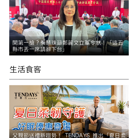
開第一槍？秦慧珠籲鄭麗文立軍令狀！「這五
縣市丟一席請辭下台」
生活食客
父親節送禮新趨勢！ TENDAYS 推出「夏日柔