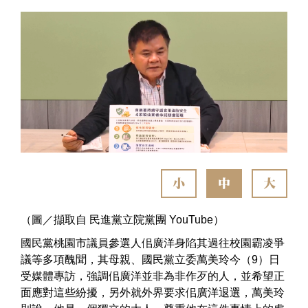
小
中
大
（圖／擷取自 民進黨立院黨團 YouTube）
國民黨桃園市議員參選人佀廣洋身陷其過往校園霸凌爭
議等多項醜聞，其母親、國民黨立委萬美玲今（9）日
受媒體專訪，強調佀廣洋並非為非作歹的人，並希望正
面應對這些紛擾，另外就外界要求佀廣洋退選，萬美玲