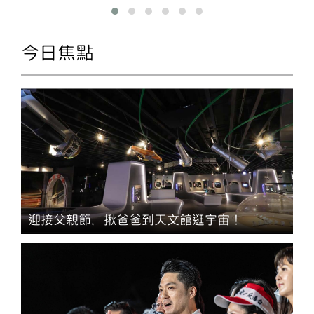
今日焦點
迎接父親節，揪爸爸到天文館逛宇宙！