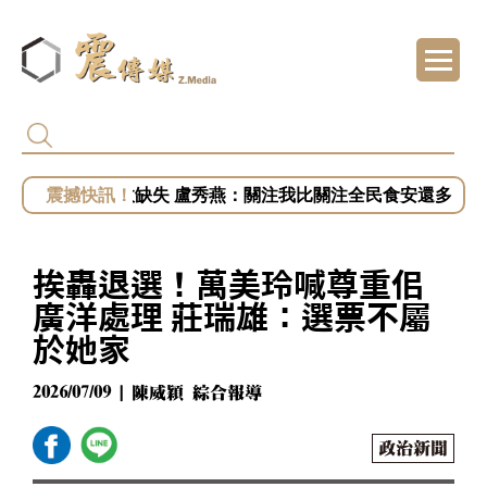
白營批徐佳青出國浪費公帑 王婉諭：搞錯方
被賴清德點名市政缺失 盧秀燕：關注我比關
慈濟遭詐騙10.6億！陳時中籲道歉 蔣萬安：
開第一槍？秦慧珠籲鄭麗文立軍令狀！「這五
小英助攻新北！蔡英文任競總主委？蘇巧慧證
挨轟退選！萬美玲喊尊重佀
廣洋處理 莊瑞雄：選票不屬
於她家
2026/07/09 | 陳威穎 綜合報導
政治新聞