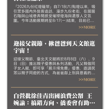
「2026九份紅燈籠祭」自7/18(六)點燈以來，吸
引眾多國內外旅客造訪，漫步九份老街，在層層
石階與山城巷弄間感受璀璨燈海與濃厚人文氛
圍。今年活動展期將至8/17(一)結束，目前已進
入倒數階段，誠摯邀請民眾把握暑假最後時光，
>>MORE
走訪九份欣賞夜間燈飾，感受山城夏夜的獨特魅
力。
迎接父親節，揪爸爸到天文館逛
宇宙！
迎接父親節，臺北天文館將於8月8日（六）、9
日（日）推出親子優惠與系列活動，凡父親偕同
子女入館，即可享「展示場免費」優惠，邀請民
眾以親子同遊的方式，為爸爸獻上別具意義的節
日行程。
>>MORE
白營批徐佳青出國浪費公帑 王
婉諭：搞錯方向、僑委會有助台