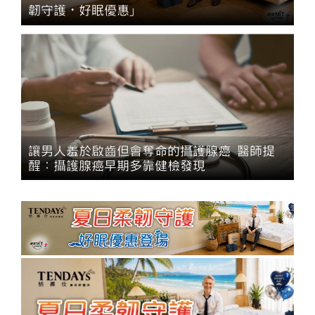
韌守護・好眠優惠」
讓男人羞於啟齒但會奪命的攝護腺癌 醫師提
醒：攝護腺癌早期多靠健檢發現