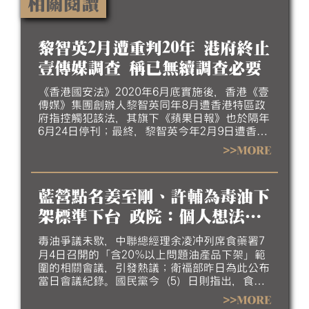
相關閱讀
黎智英2月遭重判20年 港府終止
壹傳媒調查 稱已無續調查必要
《香港國安法》2020年6月底實施後，香港《壹
傳媒》集團創辦人黎智英同年8月遭香港特區政
府指控觸犯該法，其旗下《蘋果日報》也於隔年
6月24日停刊；最終，黎智英今年2月9日遭香港
高等法院重判20年。香港政府本月5日指出，香
>>MORE
港財政司長陳茂波依據《公司條例》指示審查員
終止調查《壹傳媒》事務，審查員任期也已於7
月27日屆滿，並指《壹傳媒》已遭法院勒令清
藍營點名姜至剛、許輔為毒油下
盤、其前高層人員涉也因涉國安案件遭判刑，認
為已無繼續調查必要。
架標準下台 政院：個人想法無
法代言
毒油爭議未歇，中聯總經理余凌冲列席食藥署7
月4日召開的「含20%以上問題油產品下架」範
圍的相關會議，引發熱議；衛福部昨日為此公布
當日會議紀錄。國民黨今（5）日則指出，食安
辦主任許輔會中替業者擔心，應被撤職；並質疑
>>MORE
食藥署長會中刻意引導會議結論方向，也應為