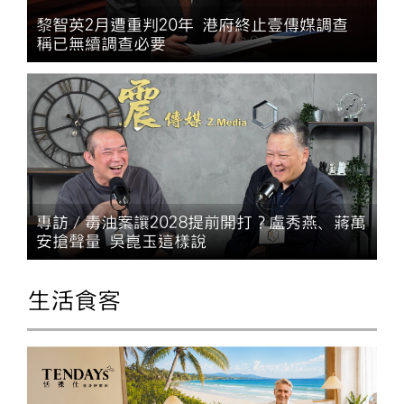
黎智英2月遭重判20年 港府終止壹傳媒調查
稱已無續調查必要
專訪／毒油案讓2028提前開打？盧秀燕、蔣萬
安搶聲量 吳崑玉這樣說
生活食客