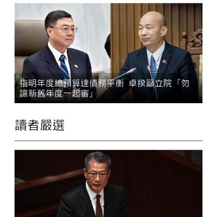
指明年度總預算達債務平衡 卓揆籲立院「勿
讓新舊年度一起審」
讀者嚴選