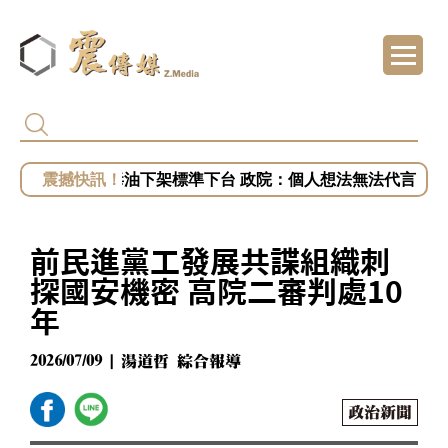
黎智英2月遭重判20年 港府終止壹傳媒調查 
姜至剛、許輔為毒油下架標準下台 政院：個人想法無法代言
專訪／台糖捲毒油案喊告福懋！藍白緊咬知情
專訪／毒油案讓2028提前開打？盧秀燕、蔣萬
前民進黨工發展共諜組織刺
專訪／台中挨批食安破口！盧秀燕抗賴聲勢漲
探國安機密 高院二審判處10
年
2026/07/09 | 湯道哲 綜合報導
政治新聞