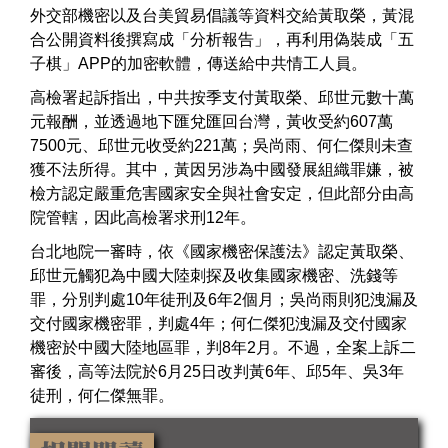
外交部機密以及台美貿易倡議等資料交給黃取榮，黃混
合公開資料後撰寫成「分析報告」，再利用偽裝成「五
子棋」APP的加密軟體，傳送給中共情工人員。
高檢署起訴指出，中共按季支付黃取榮、邱世元數十萬
元報酬，並透過地下匯兌匯回台灣，黃收受約607萬
7500元、邱世元收受約221萬；吳尚雨、何仁傑則未查
獲不法所得。其中，黃因另涉為中國發展組織罪嫌，被
檢方認定嚴重危害國家安全與社會安定，但此部分由高
院管轄，因此高檢署求刑12年。
台北地院一審時，依《國家機密保護法》認定黃取榮、
邱世元觸犯為中國大陸刺探及收集國家機密、洗錢等
罪，分別判處10年徒刑及6年2個月；吳尚雨則犯洩漏及
交付國家機密罪，判處4年；何仁傑犯洩漏及交付國家
機密於中國大陸地區罪，判8年2月。不過，全案上訴二
審後，高等法院於6月25日改判黃6年、邱5年、吳3年
徒刑，何仁傑無罪。