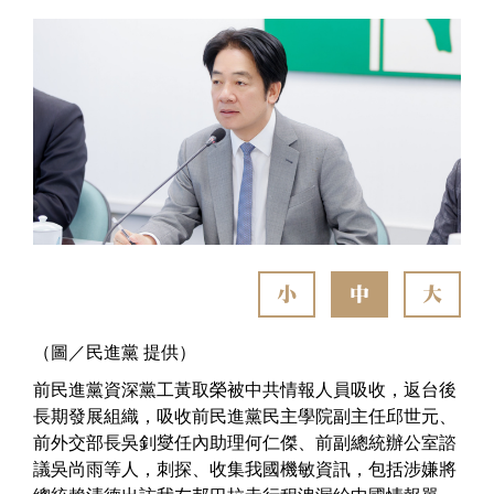
小
中
大
（圖／民進黨 提供）
前民進黨資深黨工黃取榮被中共情報人員吸收，返台後
長期發展組織，吸收前民進黨民主學院副主任邱世元、
前外交部長吳釗燮任內助理何仁傑、前副總統辦公室諮
議吳尚雨等人，刺探、收集我國機敏資訊，包括涉嫌將