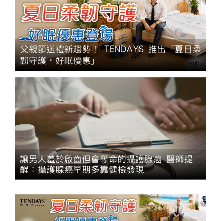
父親節送禮新趨勢！ TENDAYS 推出「夏日柔
韌守護・好眠優惠」
讓男人羞於啟齒但會奪命的攝護腺癌 醫師提
醒：攝護腺癌早期多靠健檢發現