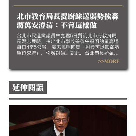
20%標準造成的食安疑慮下台。對此，行政院
稱，政院同仁的個人想法，無法代為發言。
北市教育局長提廚餘送弱勢挨轟
蔣萬安澄清：不會這樣做
台北市民進黨議員林亮君5日質詢北市府教育局
長湯志民時，指出北市學校營養午餐廚餘量高達
每日4至5公噸，湯志民則回應「剩食可以跟弱勢
單位交流」，引發討論。對此，台北市長蔣萬安
今（6）日澄清，市府不會這樣做，教育局會進
>>MORE
行說明。
延伸閱讀