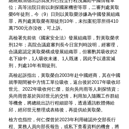
總統賴清德出訪我友邦巴拉圭行程洩漏給中國情報單
位；高等法院日前以刺探國家機密等罪，二審判處黃取
榮6年徒刑，今（9）日則以黃取榮涉嫌為中國發展組織
罪，再判處黃取榮有期徒刑10年，未扣案犯罪所得410
萬7500元亦沒收，可上訴。
高檢署先前依《國家安全法》發展組織罪，對黃取榮求
刑12年；高院合議庭審判長今日宣判時說明，經審理，
合議庭認定黃取榮構成發展組織罪，但審酌其吸收的2
名下線中，1人吸收未遂、1人既遂，因此予以適當減
刑，判處10年有期徒刑。
高檢起訴指出，黃取榮自2003年赴中國經商，其在中國
就學期間被中方情工單位吸收，返台後於2017年吸收邱
世元、2022年吸收何仁傑，並向吳尚雨等人刺探情資；
吳尚雨曾基於與邱世元的交情，利用加入隨團工作群組
等機會，將總統出訪行程細節等，透過通訊軟體傳給
邱，經邱世元整理成表格後，再提供給黃取榮。
檢方也指控，何仁傑曾於2023年利用確認外交部長行
程、業務人員向部長報告，或私下查看資料的機會，將