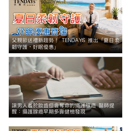
父親節送禮新趨勢！ TENDAYS 推出「夏日柔
韌守護・好眠優惠」
讓男人羞於啟齒但會奪命的攝護腺癌 醫師提
醒：攝護腺癌早期多靠健檢發現