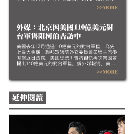
文時，「小英總統一口答應」，也協助錄製了她
>>MORE
的競選影片「新時代、新市長」片尾，未來線上
與實體活動，蔡英文也都會以她的競選主委身分
一同參加。
外媒：北京因美國110億美元對
台軍售阻柯伯吉訪中
美國去年12月通過110億美元的對台軍售，為史
上最大金額；聯邦眾議院外交委員會榮譽主席麥
考爾近日透露，美國總統川普將很快再次向國會
提出140億美元的對台軍售。據外媒報導，美國
戰爭部次長柯伯吉近來積極爭取訪問北京，首要
>>MORE
目標是到中國國防大學發表談話，但中方不滿美
國110億美元的對台軍售，且表明柯伯吉不受中
方待見。
延伸閱讀