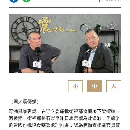
小
中
大
（圖／震傳媒）
毒油風暴延燒，在野立委痛批衛福部食藥署下架標準一
週數變，衛福部長石崇良昨日表示願為此道歉，但綠委
劉建國也批評食藥署處理拖沓，認為應徹查相關官員疏