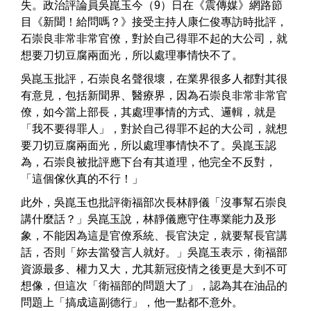
失。政治評論員吳崑玉今（9）日在《震傳媒》網路節
目《新聞！給問嗎？》接受主持人康仁俊專訪時批評，
石崇良非常非常官僚，對於自己得罪不起的大公司，就
想要刀切豆腐兩面光，所以處理事情快不了。
吳崑玉批評，石崇良名聲很壞，在業界很多人都對其很
有意見，包括新聞界、醫療界，因為石崇良非常非常官
僚，如今當上部長，其處理事情的方式、邏輯，就是
「我不要得罪人」，對於自己得罪不起的大公司，就想
要刀切豆腐兩面光，所以處理事情快不了。吳崑玉認
為，石崇良被批評應下台有其道理，他完全不反對，
「這個傢伙真的不行！」
此外，吳崑玉也批評衛福部次長林靜儀「沒事幫石崇良
講什麼話？」吳崑玉說，林靜儀應守住專業能力及形
象，不能因為這是官僚系統、長官決定，就要幫長官講
話，否則「妳去當發言人就好。」吳崑玉表示，衛福部
資源最多、權力又大，尤其新冠疫情之後更是大到不可
想像，但這次「衛福部的問題大了」，認為其在油品的
問題上「搞成這副德行」，他一點都不意外。