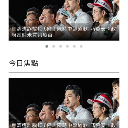
慈濟遭詐騙10.6億！陳時中籲道歉 蔣萬安：政
府當時未買夠疫苗
今日焦點
慈濟遭詐騙10.6億！陳時中籲道歉 蔣萬安：政