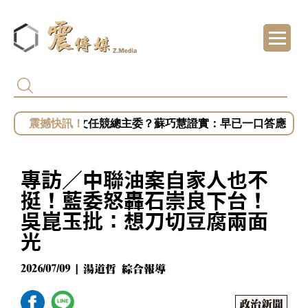
慈濟遭詐騙10.6億！陳時中籲道歉 蔣萬安：
助攻新北！蔡英文任競總主委？蘇巧慧證實：早已一口答應
外媒：北京因美國110億美元對台軍售阻柯伯
黎智英2月遭重判20年 港府終止壹傳媒調查 
專訪／中聯油案自家人也不
藍營點名姜至剛、許輔為毒油下架標準下台 
挺！藍委怒轟石崇良下台！
吳崑玉批：想刀切豆腐兩面
光
2026/07/09 | 湯道哲 綜合報導
政治新聞