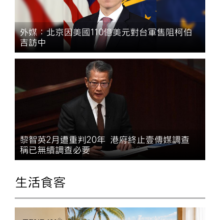
外媒：北京因美國110億美元對台軍售阻柯伯
吉訪中
黎智英2月遭重判20年 港府終止壹傳媒調查
稱已無續調查必要
生活食客