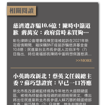
相關閱讀
慈濟遭詐騙10.6億！陳時中籲道
歉 蔣萬安：政府當時未買夠疫
苗
彰化律師公會理事長陳昱瑄被起訴在2021年新
冠疫情期間，藉採購BNT疫苗詐騙慈濟基金會
10.6億；民進黨台北市長參選人沈伯洋今（7）
日指出，時任衛福部長陳時中當時想保護慈濟，
但當時競選台北市長的蔣萬安稱，要相信慈濟還
>>MORE
是民進黨？陳時中也稱，當初做不實指控的人應
向社會道歉。蔣萬安則說，若政府當時能採購足
夠的疫苗，民間團體也不需集資採購。
小英助攻新北！蔡英文任競總主
委？蘇巧慧證實：早已一口答應
新北市長改選被藍綠視為今年地方大選關鍵選
區，被視為綠營最強母雞的前總統蔡英文，傳出
將出任民進黨新北市長參選人蘇巧慧的競選總部
主委；蘇巧慧今（7）日證實，她先前親邀蔡英