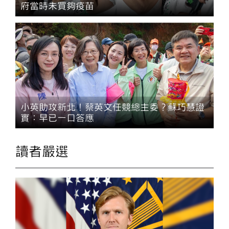
府當時未買夠疫苗
小英助攻新北！蔡英文任競總主委？蘇巧慧證
實：早已一口答應
讀者嚴選