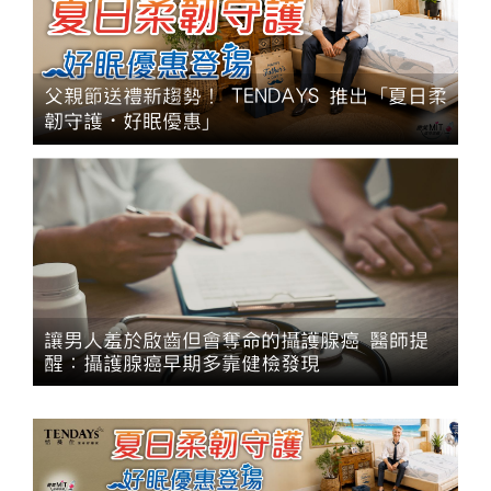
父親節送禮新趨勢！ TENDAYS 推出「夏日柔
韌守護・好眠優惠」
讓男人羞於啟齒但會奪命的攝護腺癌 醫師提
醒：攝護腺癌早期多靠健檢發現