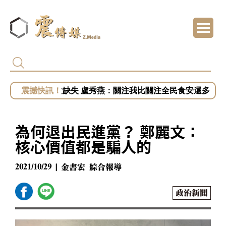
白營批徐佳青出國浪費公帑 王婉諭：搞錯方
被賴清德點名市政缺失 盧秀燕：關注我比關注全民食安還多
慈濟遭詐騙10.6億！陳時中籲道歉 蔣萬安：
開第一槍？秦慧珠籲鄭麗文立軍令狀！「這五
為何退出民進黨？ 鄭麗文：
小英助攻新北！蔡英文任競總主委？蘇巧慧證
核心價值都是騙人的
2021/10/29 | 金書宏 綜合報導
政治新聞