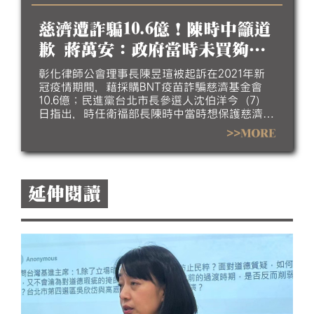
民眾食安還更多，並呼籲賴清德應率領行政團
隊，盡快解決中聯油品致癌物超標的問題。
慈濟遭詐騙10.6億！陳時中籲道
歉 蔣萬安：政府當時未買夠疫
苗
彰化律師公會理事長陳昱瑄被起訴在2021年新
冠疫情期間，藉採購BNT疫苗詐騙慈濟基金會
10.6億；民進黨台北市長參選人沈伯洋今（7）
日指出，時任衛福部長陳時中當時想保護慈濟，
但當時競選台北市長的蔣萬安稱，要相信慈濟還
>>MORE
是民進黨？陳時中也稱，當初做不實指控的人應
向社會道歉。蔣萬安則說，若政府當時能採購足
夠的疫苗，民間團體也不需集資採購。
延伸閱讀