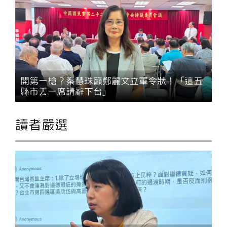
開第一槍？秦慧珠籲鄭麗文立軍令狀！「這五
縣市丟一席請辭下台」
讀者嚴選