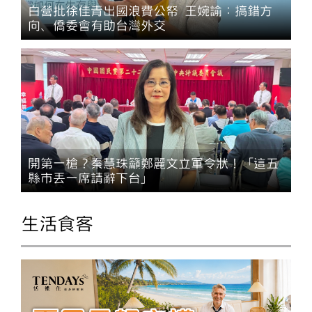
白營批徐佳青出國浪費公帑 王婉諭：搞錯方
向、僑委會有助台灣外交
開第一槍？秦慧珠籲鄭麗文立軍令狀！「這五
縣市丟一席請辭下台」
生活食客