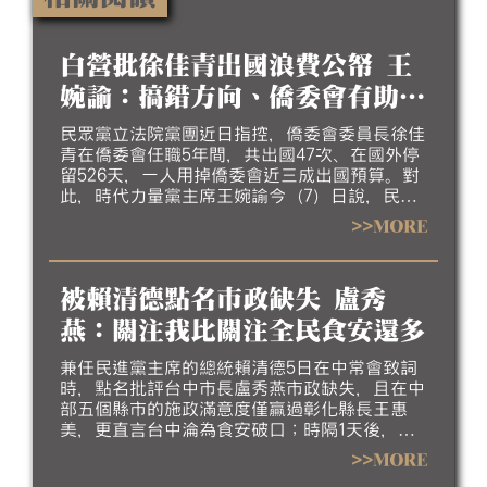
白營批徐佳青出國浪費公帑 王
婉諭：搞錯方向、僑委會有助台
灣外交
民眾黨立法院黨團近日指控，僑委會委員長徐佳
青在僑委會任職5年間，共出國47次、在國外停
留526天，一人用掉僑委會近三成出國預算。對
此，時代力量黨主席王婉諭今（7）日說，民眾
黨根本搞錯方向。她指出，台灣外交處境非常艱
>>MORE
難，僑委會委員長可藉僑務名義到非邦交國，為
台灣爭取國際曝光，甚至接觸他國政要；若僑委
會委員長不出國，僑務工作要怎麼做？
被賴清德點名市政缺失 盧秀
燕：關注我比關注全民食安還多
兼任民進黨主席的總統賴清德5日在中常會致詞
時，點名批評台中市長盧秀燕市政缺失，且在中
部五個縣市的施政滿意度僅贏過彰化縣長王惠
美，更直言台中淪為食安破口；時隔1天後，盧
秀燕今（7）日首次出面回應，指賴清德「神隱
>>MORE
了1個多月」後，一開口就關心她，比關注全國