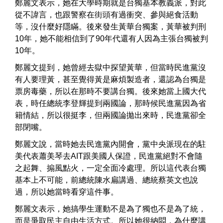
鄭麗文表示，她在大學時期就是台獨基本教義派，對此
從不諱言，也跟警察在街頭有過衝突、參與絕食活動
等，沒什麼好隱瞞。後來發生黃華台獨案，黃華被判刑
10年，她不能相信到了90年代還有人因為主張台獨被判
10年。
鄭麗文提到，她曾經去獄中探望黃華，但當時民進黨沒
有人要理黃，甚至覺得黃是麻煩製造者，還認為台獨是
票房毒藥，所以在那時不要講台獨。後來她當上國大代
表，時任總統李登輝提到兩國論，那時候民進黨因為省
籍情結，所以很挺李，但兩國論拋出來時，民進黨卻全
部閉嘴。
鄭麗文說，當時她去民進黨內開會，黨中央派現在的駐
美代表蕭美琴去AIT跟美國人保證，民進黨絕對不會隨
之起舞、搧風點火，一定全面冷處理。所以這代表台獨
基本上不可能，前總統陳水扁講過、總統蔡英文也說
過，所以她當時看穿這件事。
鄭麗文表示，她搞學生運動不是為了獨也不是為了統，
而是爭取民主自由生活方式。所以她很納悶，為什麼講