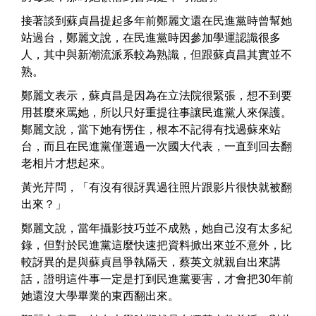
接著談到蘇貞昌提起多年前鄭麗文還在民進黨時曾幫她
站過台，鄭麗文說，在民進黨時因參加學運認識很多
人，其中與新潮流派系較為熟識，但跟蘇貞昌其實並不
熟。
鄭麗文表示，蘇貞昌是因為在立法院很緊張，想不到要
用甚麼來罵她，所以只好重提往事讓民進黨人來保護。
鄭麗文說，當下她有愣住，根本不記得有找過蘇來站
台，而且在民進黨僅選過一次國大代表，一直到回去翻
老相片才想起來。
黃光芹問，「有沒有很訝異過往照片跟影片很快就被翻
出來？」
鄭麗文說，當年攝影技巧並不成熟，她自己沒有太多紀
錄，但對於民進黨這麼快速把資料掀出來並不意外，比
較訝異的是與蘇貞昌爭執隔天，蔡英文就親自出來講
話，證明這件事一定是打到民進黨要害，才會把30年前
她還沒大學畢業的東西翻出來。