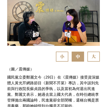
小
中
大
（圖／震傳媒）
國民黨立委鄭麗文今（29日）在《震傳媒》接受資深媒
體人黃光芹網路節目《新聞不芹菜》專訪，其中談到先
前與行政院長蘇貞昌的爭執，以及當初為何退出民進
黨。鄭麗文表示，她過去當上國大代表，在時任總統李
登輝拋出兩國論時，民進黨卻全部閉嘴，還稱台獨是票
房毒藥，那時她頓悟到台獨是不可能的。