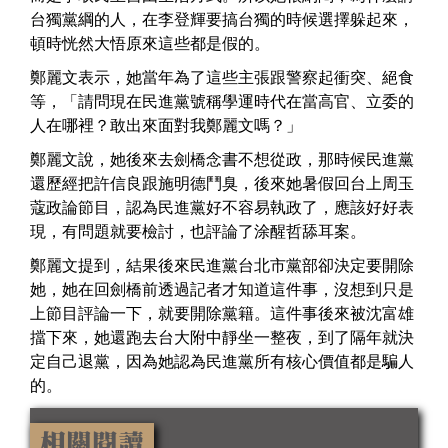
台獨黨綱的人，在李登輝要搞台獨的時候選擇躲起來，
頓時恍然大悟原來這些都是假的。
鄭麗文表示，她當年為了這些主張跟警察起衝突、絕食
等，「請問現在民進黨號稱學運時代在當高官、立委的
人在哪裡？敢出來面對我鄭麗文嗎？」
鄭麗文說，她後來去劍橋念書不想從政，那時候民進黨
還歷經把許信良跟施明德鬥臭，後來她暑假回台上周玉
蔻政論節目，認為民進黨好不容易執政了，應該好好表
現，有問題就要檢討，也評論了涂醒哲舔耳案。
鄭麗文提到，結果後來民進黨台北市黨部卻決定要開除
她，她在回劍橋前透過記者才知道這件事，沒想到只是
上節目評論一下，就要開除黨籍。這件事後來被沈富雄
擋下來，她還跑去台大附中靜坐一整夜，到了隔年就決
定自己退黨，因為她認為民進黨所有核心價值都是騙人
的。
相關閱讀