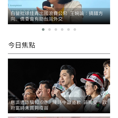
白營批徐佳青出國浪費公帑 王婉諭：搞錯方
向、僑委會有助台灣外交
今日焦點
慈濟遭詐騙10.6億！陳時中籲道歉 蔣萬安：政
府當時未買夠疫苗