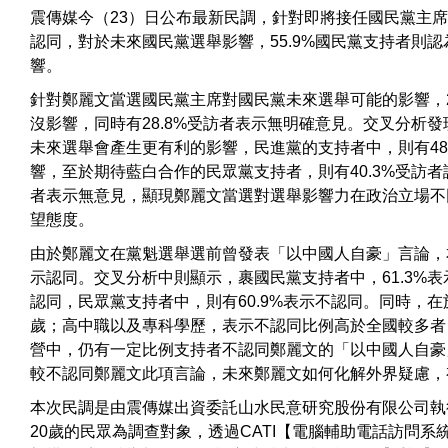
震傳媒今（23）日公布最新民調，針對即將接任國民黨主席
認同，對於未來國民黨選舉影響，55.9%國民黨支持者則
響。
針對鄭麗文當選國民黨主席對國民黨未來選舉可能的影響，28.
沒影響，同時有28.8%受訪者表示無明確意見。交叉分析發
未來選舉會產生更有利的影響，民進黨的支持者中，則有48
響，至於期待藍白合作的民眾黨支持者，則有40.3%受訪者
者表示無意見，顯現鄭麗文當選對選舉影響力在政治立場不
望態度。
由於鄭麗文在黨魁選舉選前曾發表「以中國人自豪」言論，本次
示認同。交叉分析中則顯示，裹國民黨支持者中，61.3%表示
認同，民眾黨支持者中，則有60.9%表示不認同。同時，在
歲；高中職以及專科學歷，表示不認同比例高於全國較多者，
營中，仍有一定比例支持者不認同鄭麗文的「以中國人自豪
較不認同鄭麗文此項言論，未來鄭麗文如何化解外界疑慮，
本次民調是由震傳媒出資委託山水民意研究股份有限公司執行，
20歲的民眾為調查對象，透過CATI【電腦輔助電話訪問