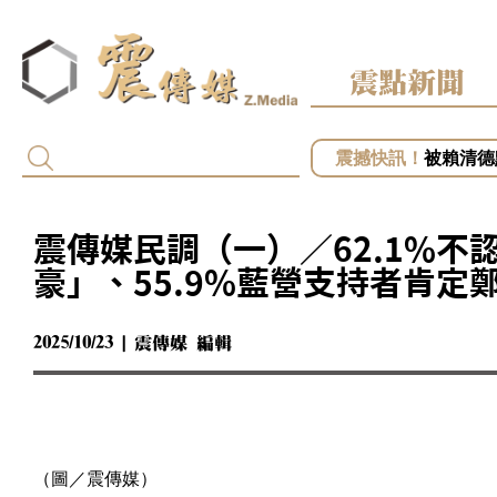
震點新聞
白營批徐
被賴清德
慈濟遭詐
開第一槍
小英助攻
震傳媒民調（一）／62.1%不
豪」、55.9%藍營支持者肯定
2025/10/23 | 震傳媒 編輯
（圖／震傳媒）