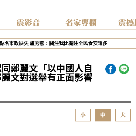
震影音
名家專欄
震撼
佳青出國浪費公帑 王婉諭：搞錯方向、僑委會有助台灣外交
點名市政缺失 盧秀燕：關注我比關注全民食安還多
騙10.6億！陳時中籲道歉 蔣萬安：政府當時未買夠疫苗
？秦慧珠籲鄭麗文立軍令狀！「這五縣市丟一席請辭下台」
新北！蔡英文任競總主委？蘇巧慧證實：早已一口答應
認同鄭麗文「以中國人自
鄭麗文對選舉有正面影響
小
中
大