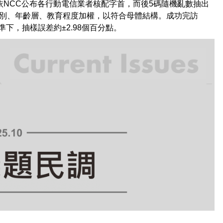
依NCC公布各行動電信業者核配字首，而後5碼隨機亂數抽出
別、年齡層、教育程度加權，以符合母體結構。成功完訪
水準下，抽樣誤差約±2.98個百分點。