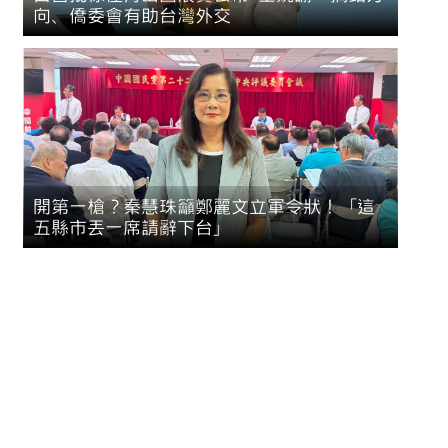
向、僑委會有助台灣外交
開第一槍？秦慧珠籲鄭麗文立軍令狀！「這
五縣市丟一席請辭下台」