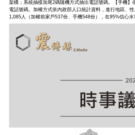
架構；系統抽樣加尾2碼隨機方式抽出電話號碼。【手機】
電話號碼。加權方式依內政部人口統計資料，進行地區、性
1,085人（加權前家戶537份、手機548份），在95%信心