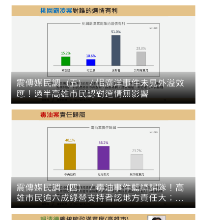
震傳媒民調（五）／佀廣洋事件未見外溢效
應！過半高雄市民認對選情無影響
震傳媒民調（四）／毒油事件藍綠歸隊！高
雄市民逾六成綠營支持者認地方責任大；逾
八成藍白支持者認中央主責