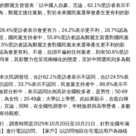
的鄭麗文曾發表「以中國人自豪」言論，62.1%受訪者表示不
認為，鄭麗文接任黨魁，對於未來國民黨選舉會產生更有利的影
4%受訪者表示會更有力，24.2%表示更不利，18.7%認為
現，國民黨支持者中，55.9%受訪者認為鄭麗文當選對國民黨
.5%受訪者認為鄭麗文會對國民黨未來選舉產生更不利的影
認為會更有利。不過，自詡不偏袒任何黨者，則有50.6%受訪
同者，其影響力也呈現兩極化的態度，至於中間選民則多為觀
民調發現，合計62.1%受訪者表示不認同，合計24.5%表
認同，33.7%表示不認同，民進黨支持者中，88.8%表示不
族群分析中，表示認同比例高於全國較多者，是男性；50-69
為女性；20-49歲；大學以上學歷。此結果顯示，在藍白陣
」言論，同時，在全國性調查中，年輕族群與高學歷者，多數
有待觀察。
調查時間是2025年10月20日至10月21日，針對全國年滿
系統】進行電話訪問。【家戶】以訪問地區住宅電話用戶為抽樣