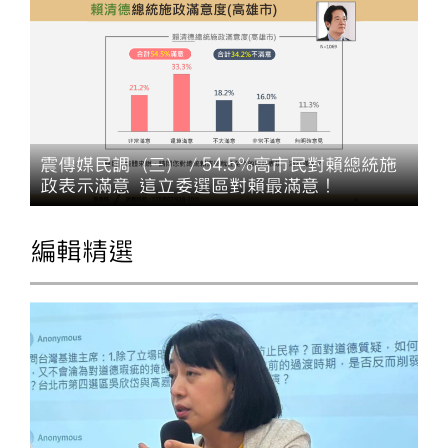
震傳媒民調（三）／54.5%高市民對賴總統施
政表示滿意 這立委選區對賴最滿意！
編輯精選