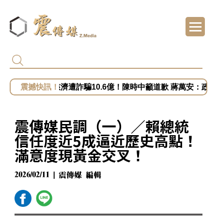
白營批徐佳青出國浪費公帑 王婉諭：搞錯方
被賴清德點名市政缺失 盧秀燕：關注我比關
慈濟遭詐騙10.6億！陳時中籲道歉 蔣萬安：政府當時未買夠疫苗
開第一槍？秦慧珠籲鄭麗文立軍令狀！「這五
小英助攻新北！蔡英文任競總主委？蘇巧慧證
震傳媒民調（一）／賴總統
信任度近5成逼近歷史高點！
滿意度現黃金交叉！
2026/02/11 | 震傳媒 編輯