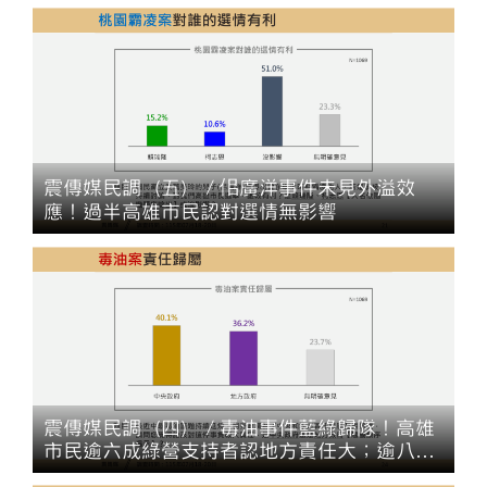
震傳媒民調（五）／佀廣洋事件未見外溢效
應！過半高雄市民認對選情無影響
震傳媒民調（四）／毒油事件藍綠歸隊！高雄
市民逾六成綠營支持者認地方責任大；逾八成
藍白支持者認中央主責