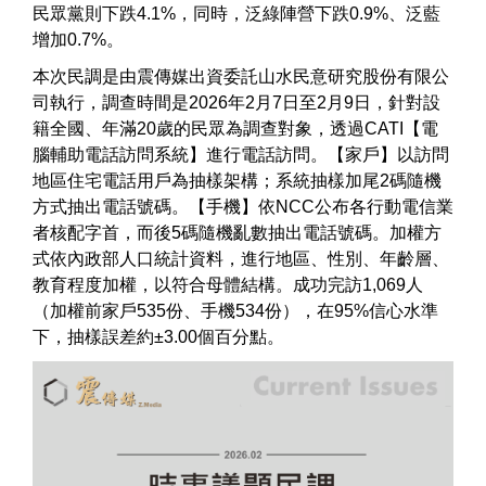
民眾黨則下跌4.1%，同時，泛綠陣營下跌0.9%、泛藍
增加0.7%。
本次民調是由震傳媒出資委託山水民意研究股份有限公
司執行，調查時間是2026年2月7日至2月9日，針對設
籍全國、年滿20歲的民眾為調查對象，透過CATI【電
腦輔助電話訪問系統】進行電話訪問。【家戶】以訪問
地區住宅電話用戶為抽樣架構；系統抽樣加尾2碼隨機
方式抽出電話號碼。【手機】依NCC公布各行動電信業
者核配字首，而後5碼隨機亂數抽出電話號碼。加權方
式依內政部人口統計資料，進行地區、性別、年齡層、
教育程度加權，以符合母體結構。成功完訪1,069人
（加權前家戶535份、手機534份），在95%信心水準
下，抽樣誤差約±3.00個百分點。