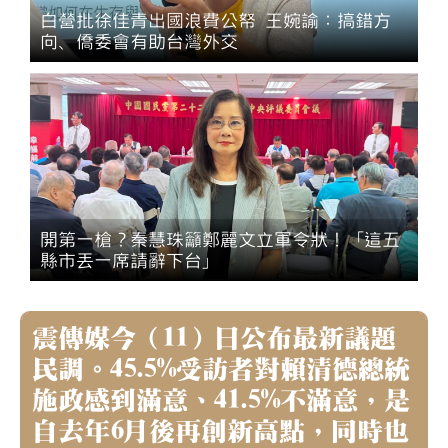
白營批徐佳青出國浪費公帑 王婉諭：搞錯方
向、僑委會有助台灣外交
開第一槍？秦慧珠籲鄭麗文立軍令狀！「這五
縣市丟一席請辭下台」
震傳媒今（11）日公布最新議題
民調。45.5%受訪者對賴清德總統
施政感到滿意、41.5%不滿意，是
自去年6月後再創新高點，同時也