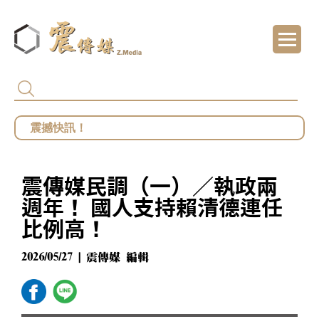
代頒林榮基褒揚令 卓揆：自由民主終會在每
總統府批部分媒體「片面解讀」 王鴻薇批死
館長遭爆職場性騷擾？ 勞動部：若查明屬實最
震傳媒民調（一）／執政兩
鄭麗文勝選國民黨主席 王鴻薇曝首要任務：20
週年！ 國人支持賴清德連任
比例高！
2026/05/27 | 震傳媒 編輯