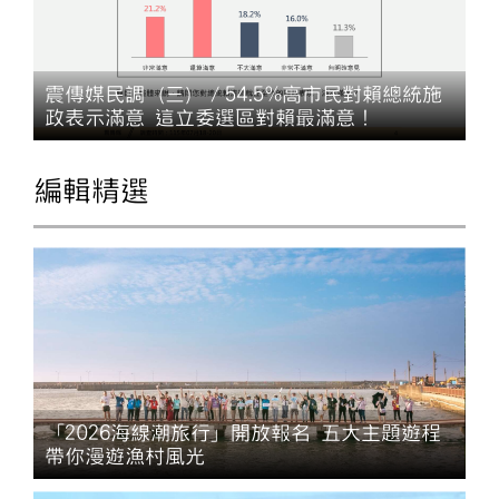
震傳媒民調（三）／54.5%高市民對賴總統施
政表示滿意 這立委選區對賴最滿意！
編輯精選
「2026海線潮旅行」開放報名 五大主題遊程
帶你漫遊漁村風光