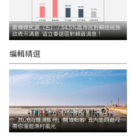
震傳媒民調（三）／54.5%高市民對賴總統施
政表示滿意 這立委選區對賴最滿意！
編輯精選
「2026海線潮旅行」開放報名 五大主題遊程
帶你漫遊漁村風光