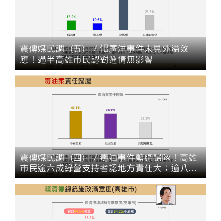
震傳媒民調（五）／佀廣洋事件未見外溢效
應！過半高雄市民認對選情無影響
震傳媒民調（四）／毒油事件藍綠歸隊！高雄
市民逾六成綠營支持者認地方責任大；逾八成
藍白支持者認中央主責