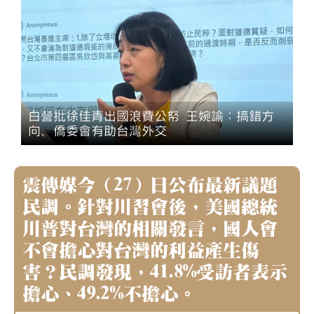
白營批徐佳青出國浪費公帑 王婉諭：搞錯方
向、僑委會有助台灣外交
震傳媒今（27）日公布最新議題
民調。針對川習會後，美國總統
川普對台灣的相關發言，國人會
不會擔心對台灣的利益產生傷
害？民調發現，41.8%受訪者表示
擔心、49.2%不擔心。