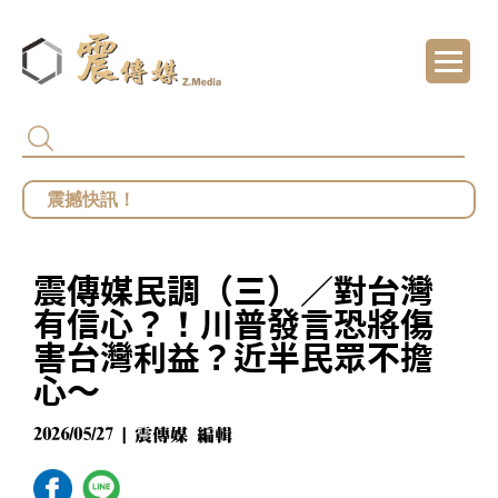
代頒林榮基褒揚令 卓揆：自由民主終會在每
總統府批部分媒體「片面解讀」 王鴻薇批死
館長遭爆職場性騷擾？ 勞動部：若查明屬實最
震傳媒民調（三）／對台灣
鄭麗文勝選國民黨主席 王鴻薇曝首要任務：20
有信心？！川普發言恐將傷
害台灣利益？近半民眾不擔
心～
2026/05/27 | 震傳媒 編輯