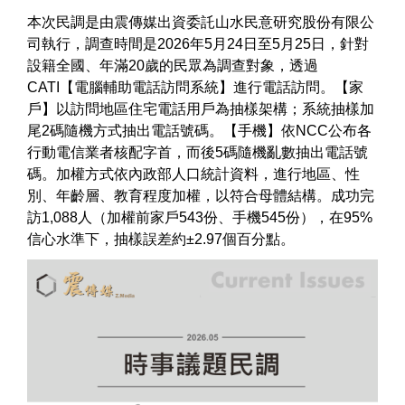
本次民調是由震傳媒出資委託山水民意研究股份有限公
司執行，調查時間是2026年5月24日至5月25日，針對
設籍全國、年滿20歲的民眾為調查對象，透過
CATI【電腦輔助電話訪問系統】進行電話訪問。【家
戶】以訪問地區住宅電話用戶為抽樣架構；系統抽樣加
尾2碼隨機方式抽出電話號碼。【手機】依NCC公布各
行動電信業者核配字首，而後5碼隨機亂數抽出電話號
碼。加權方式依內政部人口統計資料，進行地區、性
別、年齡層、教育程度加權，以符合母體結構。成功完
訪1,088人（加權前家戶543份、手機545份），在95%
信心水準下，抽樣誤差約±2.97個百分點。