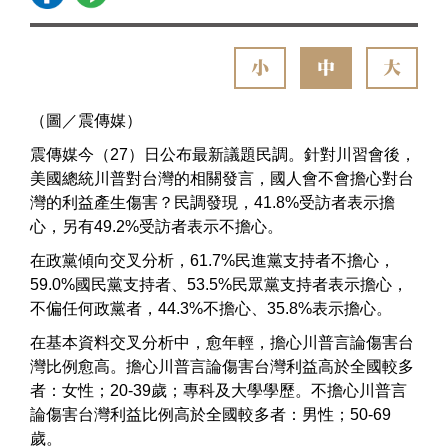
小
中
大
（圖／震傳媒）
震傳媒今（27）日公布最新議題民調。針對川習會後，
美國總統川普對台灣的相關發言，國人會不會擔心對台
灣的利益產生傷害？民調發現，41.8%受訪者表示擔
心，另有49.2%受訪者表示不擔心。
在政黨傾向交叉分析，61.7%民進黨支持者不擔心，
59.0%國民黨支持者、53.5%民眾黨支持者表示擔心，
不偏任何政黨者，44.3%不擔心、35.8%表示擔心。
在基本資料交叉分析中，愈年輕，擔心川普言論傷害台
灣比例愈高。擔心川普言論傷害台灣利益高於全國較多
者：女性；20-39歲；專科及大學學歷。不擔心川普言
論傷害台灣利益比例高於全國較多者：男性；50-69
歲。